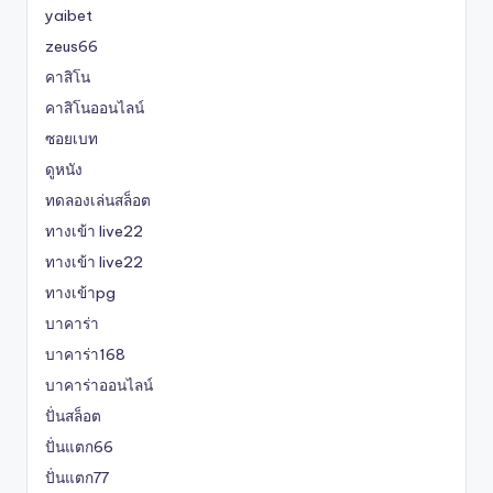
yaibet
zeus66
คาสิโน
คาสิโนออนไลน์
ซอยเบท
ดูหนัง
ทดลองเล่นสล็อต
ทางเข้า live22
ทางเข้า live22
ทางเข้าpg
บาคาร่า
บาคาร่า168
บาคาร่าออนไลน์
ปั่นสล็อต
ปั่นแตก66
ปั่นแตก77