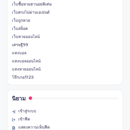
เว็บซื้อหวยฮานอยพิเศษ
เว็บตรงไม่ผ่านเอเย่นต์
เว็บถูกหวย
เว็บสล็อต
เว็บหวยออนไลน์
เศรษฐี99
แทงบอล
แทงบอลออนไลน์
แทงหวยออนไลน์
โจ๊กเกอร์123
นิยาม
เข้าสู่ระบบ
เข้าฟีด
แสดงความเห็นฟีด