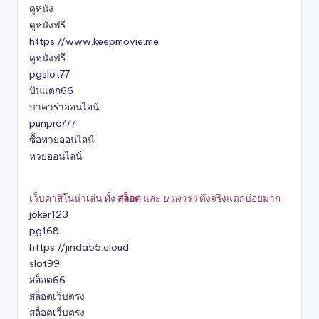
ดูหนัง
ดูหนังฟรี
https://www.keepmovie.me
ดูหนังฟรี
pgslot77
ปั่นแตก66
บาคาร่าออนไลน์
punpro777
ซื้อหวยออนไลน์
หวยออนไลน์
เว็บคาสิโนน่าเล่น ทั้ง
สล็อต
และ
บาคาร่า
ตึงจริงแตกบ่อยมาก
joker123
pg168
https://jinda55.cloud
slot99
สล็อต66
สล็อตเว็บตรง
สล็อตเว็บตรง