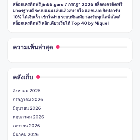
สล็อตเครดิตฟรี jin55.guru 7 กรกฎา 2026 สล็อตเครดิตฟรี
มาตรฐานดี ระบบแน่น เล่นแล้วสบายใจ แคชแบค ยิงปลารับ
10% ได้เงินเร็ว เข้าใจง่าย ระบบทันสมัย รองรับทุกไลฟ์สไตล์
สล็อตเครดิตฟรี คลิกเดียวเริ่มได้ Top 40 by Miquel
ความเห็นล่าสุด
คลังเก็บ
สิงหาคม 2026
กรกฎาคม 2026
มิถุนายน 2026
พฤษภาคม 2026
เมษายน 2026
มีนาคม 2026