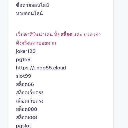
ซื้อหวยออนไลน์
หวยออนไลน์
เว็บคาสิโนน่าเล่น ทั้ง
สล็อต
และ
บาคาร่า
ตึงจริงแตกบ่อยมาก
joker123
pg168
https://jinda55.cloud
slot99
สล็อต66
สล็อตเว็บตรง
สล็อตเว็บตรง
สล็อต888
สล็อต888
pgslot