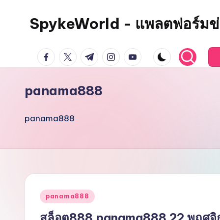
SpykeWorld - แพลตฟอร์มข่
facebook.com
twitter.com
t.me
instagram.com
youtube.com
panama888
panama888
Posted
panama888
in
สล็อต888 panama888 22 พฤศจิกา