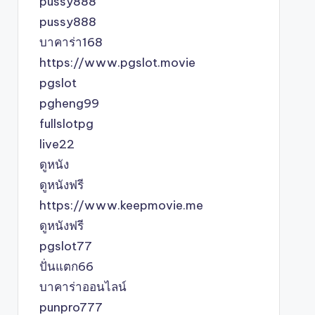
pussy888
pussy888
บาคาร่า168
https://www.pgslot.movie
pgslot
pgheng99
fullslotpg
live22
ดูหนัง
ดูหนังฟรี
https://www.keepmovie.me
ดูหนังฟรี
pgslot77
ปั่นแตก66
บาคาร่าออนไลน์
punpro777