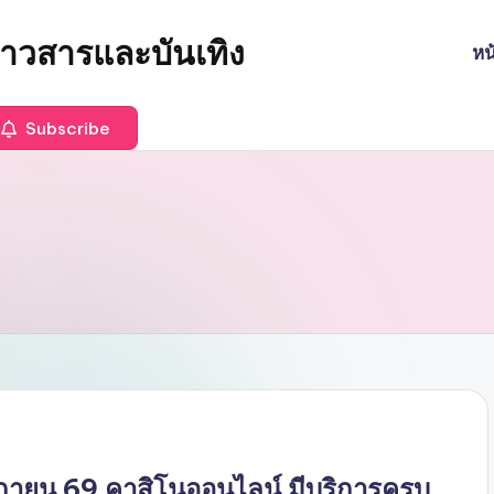
าวสารและบันเทิง
หน
Subscribe
ยน 69 คาสิโนออนไลน์ มีบริการครบ