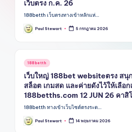
เว็บตรง ก.ค. 26
188betth เว็บตรงทางเข้าหลักแห่…
Paul Stewart
5 กรกฎาคม 2026
Posted
by
Posted
188betth
in
เว็บใหญ่ 188bet websiteตรง สนุ
สล็อต เกมสด และค่ายดังไว้ให้เลือ
188betths.com 12 JUN 26 คาสิ
188betth ทางเข้าเว็บไซต์ตรงระด…
Paul Stewart
14 พฤษภาคม 2026
Posted
by