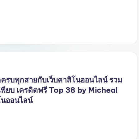
กครบทุกสายกับเว็บคาสิโนออนไลน์ รวม
กเพียบ เครดิตฟรี Top 38 by Micheal
โนออนไลน์