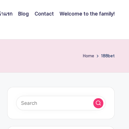
้าแรก
Blog
Contact
Welcome to the family!
Home
188bet