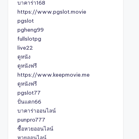
บาคาร่า168
https://www.pgslot.movie
pgslot
pgheng99
fullslotpg
live22
ดูหนัง
ดูหนังฟรี
https://www.keepmovie.me
ดูหนังฟรี
pgslot77
ปั่นแตก66
บาคาร่าออนไลน์
punpro777
ซื้อหวยออนไลน์
หวยออนไลน์