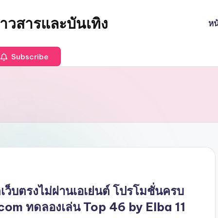
าวสารและบันเทิง
หน
Subscribe
ว็บตรงไม่ผ่านเอเย่นต์ โปรโมชั่นครบ
com ทดลองเล่น Top 46 by Elba 11