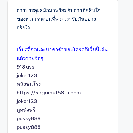
การบรรลุผลมักมาพร้อมกับการตัดสินใจ
ของพวกเราตอนที่พวกเรารับมันอย่าง
จริงใจ
เว็บสล็อตและบาคาร่าของโครตดีเว็บนี้เล่น
แล้วรวยจัดๆ
918kiss
joker123
หนังชนโรง
https://sagame168th.com
joker123
ดูหนังฟรี
pussy888
pussy888