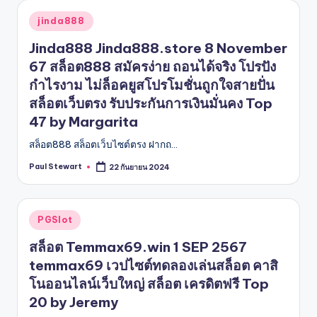
Posted
jinda888
in
Jinda888 Jinda888.store 8 November
67 สล็อต888 สมัครง่าย ถอนได้จริง โปรปัง
กำไรงาม ไม่ล็อคยูสโปรโมชั่นถูกใจสายปั่น
สล็อตเว็บตรง รับประกันการเงินมั่นคง Top
47 by Margarita
สล็อต888 สล็อตเว็บไซต์ตรง ฝากถ…
Paul Stewart
22 กันยายน 2024
Posted
by
Posted
PGSlot
in
สล็อต Temmax69.win 1 SEP 2567
temmax69 เวปไซต์ทดลองเล่นสล็อต คาสิ
โนออนไลน์เว็บใหญ่ สล็อต เครดิตฟรี Top
20 by Jeremy