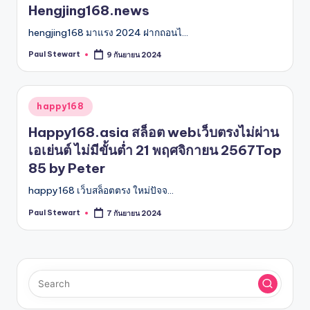
Hengjing168.news
hengjing168 มาแรง 2024 ฝากถอนไ…
Paul Stewart
9 กันยายน 2024
Posted
by
Posted
happy168
in
Happy168.asia สล็อต webเว็บตรงไม่ผ่าน
เอเย่นต์ ไม่มีขั้นต่ำ 21 พฤศจิกายน 2567Top
85 by Peter
happy168 เว็บสล็อตตรง ใหม่ปัจจ…
Paul Stewart
7 กันยายน 2024
Posted
by