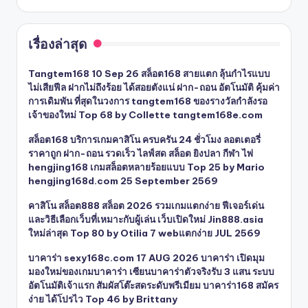
เรื่องล่าสุด
Tangtem168 10 Sep 26 สล็อต168 สายแตก ลุ้นกำไรแบบ
ไม่เสียฟีล ฝากไม่ถึงร้อย ได้สอยตังแน่ ฝาก-ถอน อัตโนมัติ คุ้มค่า
การเดิมพัน ที่สุดในวงการ tangtem168 ของรางวัลกำลังรอ
เจ้าของใหม่ Top 68 by Collette tangtem168e.com
สล็อต168 บริการเกมคาสิโน ครบครัน 24 ชั่วโมง ลอตเตอรี่
ราคาถูก ฝาก-ถอน รวดเร็ว ไลฟ์สด สล็อต ยิงปลา กีฬา ไพ่
hengjing168 เกมสล็อตหลายร้อยแบบ Top 25 by Mario
hengjing168d.com 25 September 2569
คาสิโน สล็อต888 สล็อต 2026 รวมเกมแตกง่าย ฟีเจอร์เด่น
และวิธีเลือกเว็บที่เหมาะกับผู้เล่น เว็บเปิดใหม่ Jin888.asia
ใหม่ล่าสุด Top 80 by Otilia 7 webแตกง่าย JUL 2569
บาคาร่า sexy168c.com 17 AUG 2026 บาคาร่า เปิดมุม
มองใหม่ของเกมบาคาร่า เซียนบาคาร่าตัวจริงรับ 3 แสน ระบบ
อัตโนมัติเจ้าแรก สัมผัสโต๊ะสดระดับพรีเมียม บาคาร่า168 สมัคร
ง่าย ได้โปรไว Top 46 by Brittany