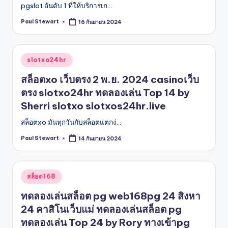
pgslot อันดับ 1 ที่ให้บริการเก…
Paul Stewart
16 กันยายน 2024
Posted
by
Posted
slotxo24hr
in
สล็อตxo เว็บตรง 2 พ.ย. 2024 casinoเว็บ
ตรง slotxo24hr ทดลองเล่น Top 14 by
Sherri slotxo slotxos24hr.live
สล็อตxo มันทุกวันกับสล็อตแตกง่…
Paul Stewart
14 กันยายน 2024
Posted
by
Posted
สล็อต168
in
ทดลองเล่นสล็อต pg web168pg 24 สิงหา
24 คาสิโนเว็บแม่ ทดลองเล่นสล็อต pg
ทดลองเล่น Top 24 by Rory ทางเข้าpg