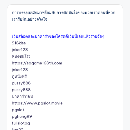
การบรรลุผลมักมาพร้อมกับการตัดสินใจของพวกเราตอนที่พวก
เรารับมันอย่างจริงใจ
เว็บสล็อตและบาคาร่าของโครตดีเว็บนี้เล่นแล้วรวยจัดๆ
918kiss
joker123
หนังชนโรง
https://sagame168th.com
joker123
ดูหนังฟรี
pussy888
pussy888
บาคาร่า168
https://www.pgslot.movie
pgslot
pgheng99
fullslotpg
live22