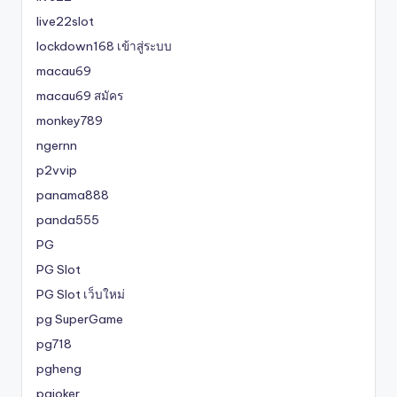
live22slot
lockdown168 เข้าสู่ระบบ
macau69
macau69 สมัคร
monkey789
ngernn
p2vvip
panama888
panda555
PG
PG Slot
PG Slot เว็บใหม่
pg SuperGame
pg718
pgheng
pgjoker