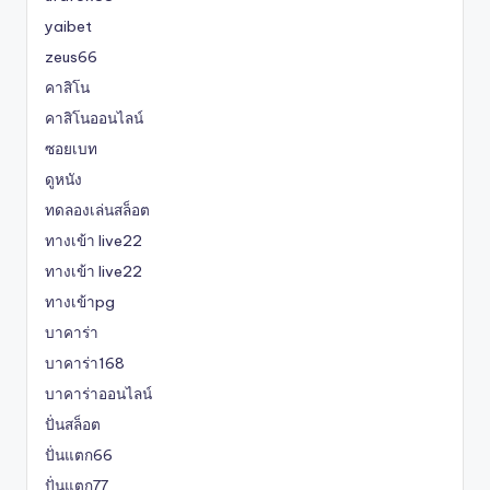
yaibet
zeus66
คาสิโน
คาสิโนออนไลน์
ซอยเบท
ดูหนัง
ทดลองเล่นสล็อต
ทางเข้า live22
ทางเข้า live22
ทางเข้าpg
บาคาร่า
บาคาร่า168
บาคาร่าออนไลน์
ปั่นสล็อต
ปั่นแตก66
ปั่นแตก77