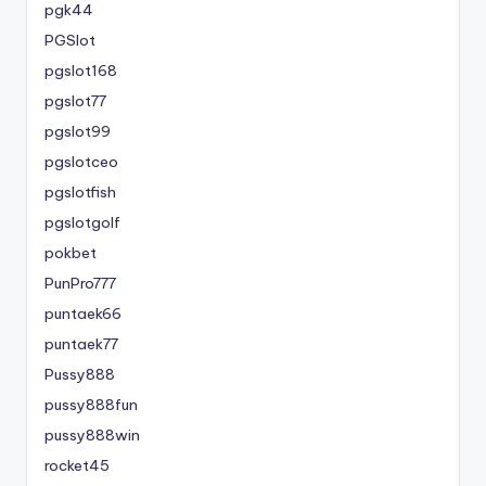
pgk44
PGSlot
pgslot168
pgslot77
pgslot99
pgslotceo
pgslotfish
pgslotgolf
pokbet
PunPro777
puntaek66
puntaek77
Pussy888
pussy888fun
pussy888win
rocket45