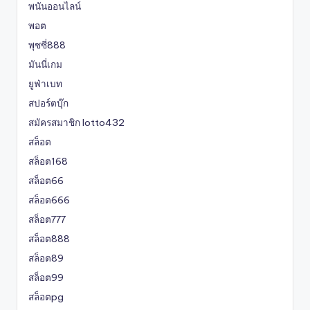
พนันออนไลน์
พอต
พุซซี่888
มันนี่เกม
ยูฟ่าเบท
สปอร์ตบุ๊ก
สมัครสมาชิก lotto432
สล็อต
สล็อต168
สล็อต66
สล็อต666
สล็อต777
สล็อต888
สล็อต89
สล็อต99
สล็อตpg