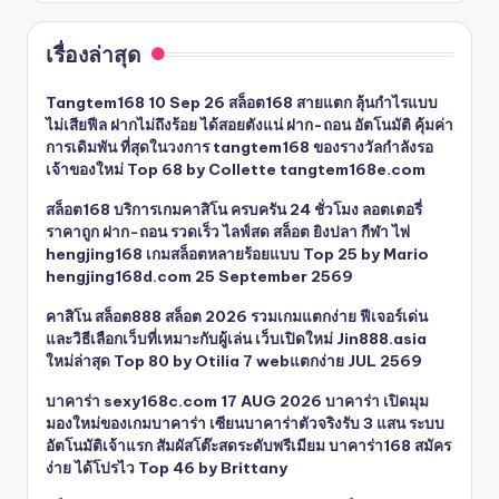
เรื่องล่าสุด
Tangtem168 10 Sep 26 สล็อต168 สายแตก ลุ้นกำไรแบบ
ไม่เสียฟีล ฝากไม่ถึงร้อย ได้สอยตังแน่ ฝาก-ถอน อัตโนมัติ คุ้มค่า
การเดิมพัน ที่สุดในวงการ tangtem168 ของรางวัลกำลังรอ
เจ้าของใหม่ Top 68 by Collette tangtem168e.com
สล็อต168 บริการเกมคาสิโน ครบครัน 24 ชั่วโมง ลอตเตอรี่
ราคาถูก ฝาก-ถอน รวดเร็ว ไลฟ์สด สล็อต ยิงปลา กีฬา ไพ่
hengjing168 เกมสล็อตหลายร้อยแบบ Top 25 by Mario
hengjing168d.com 25 September 2569
คาสิโน สล็อต888 สล็อต 2026 รวมเกมแตกง่าย ฟีเจอร์เด่น
และวิธีเลือกเว็บที่เหมาะกับผู้เล่น เว็บเปิดใหม่ Jin888.asia
ใหม่ล่าสุด Top 80 by Otilia 7 webแตกง่าย JUL 2569
บาคาร่า sexy168c.com 17 AUG 2026 บาคาร่า เปิดมุม
มองใหม่ของเกมบาคาร่า เซียนบาคาร่าตัวจริงรับ 3 แสน ระบบ
อัตโนมัติเจ้าแรก สัมผัสโต๊ะสดระดับพรีเมียม บาคาร่า168 สมัคร
ง่าย ได้โปรไว Top 46 by Brittany