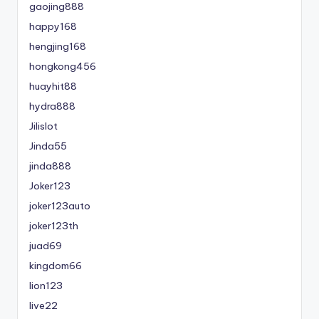
gaojing888
happy168
hengjing168
hongkong456
huayhit88
hydra888
Jilislot
Jinda55
jinda888
Joker123
joker123auto
joker123th
juad69
kingdom66
lion123
live22