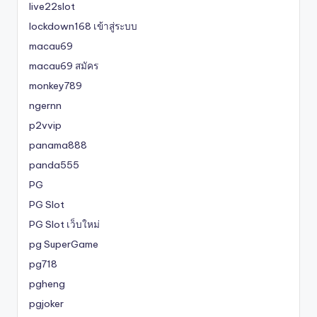
live22slot
lockdown168 เข้าสู่ระบบ
macau69
macau69 สมัคร
monkey789
ngernn
p2vvip
panama888
panda555
PG
PG Slot
PG Slot เว็บใหม่
pg SuperGame
pg718
pgheng
pgjoker