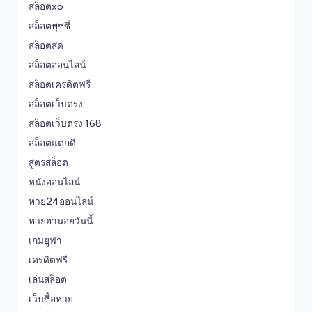
สล็อตxo
สล็อตพุซซี่
สล็อตสด
สล็อตออนไลน์
สล็อตเครดิตฟรี
สล็อตเว็บตรง
สล็อตเว็บตรง 168
สล็อตแตกดี
สูตรสล็อต
หนังออนไลน์
หวย24ออนไลน์
หวยฮานอยวันนี้
เกมยูฟ่า
เครดิตฟรี
เล่นสล็อต
เว็บซื้อหวย