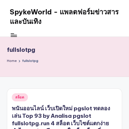
SpykeWorld - แพลตฟอร์มข่าวสาร
และบันเทิง
fullslotpg
Home
fullslotpg
Posted
สล็อต
in
พนันออนไลน์ เว็บเปิดใหม่ pgslot ทดลอง
เล่น Top 93 by Analisa pgslot
fullslotpg.run 4 สล็อต เว็บไซต์แตกง่าย