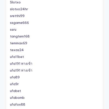
Slotxo
slotxo24hr
sretthi99
ssgame666
ssru
tangtem168
temmax69
texas24
ufa11bet
ufa191 ทางเข้า
ufa191 ทางเข้า
ufa89
ufa9r
ufabet
ufabomb
ufafox88