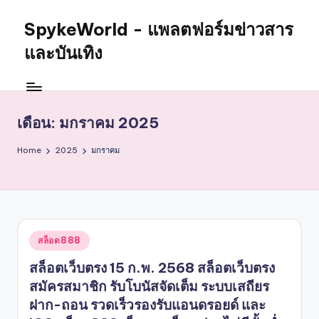
SpykeWorld - แพลตฟอร์มข่าวสาร
และบันเทิง
เดือน:
มกราคม 2025
Home
2025
มกราคม
Posted
สล็อต888
in
สล็อตเว็บตรง 15 ก.พ. 2568 สล็อตเว็บตรง
สมัครสมาชิก รับโบนัสจัดเต็ม ระบบเสถียร
ฝาก-ถอน รวดเร็วรองรับแอนดรอยด์ และ