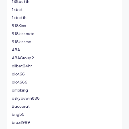
188betth
1xbet
1xbetth
918Kiss
918kissauto
918kissme
ABA
ABAGroup2
allbet24hr
alot66
alot666
ambking
askyouwin888
Baccarat
bng55
brazil999