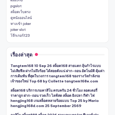
kiss918
pgslot
สล็อตเว็บตรง
ดูหนังออนไลน์
ทางเข้า joker
joker slot
โจ๊กเกอร์123
เรื่องล่าสุด
Tangtem168 10 Sep 26 สล็อต168 สายแตก ลุ้นกำไรแบบ
ไม่เสียฟีล ฝากไม่ถึงร้อย ได้สอยตังแน่ ฝาก-ถอน อัตโนมัติ คุ้มค่า
การเดิมพัน ที่สุดในวงการ tangtem168 ของรางวัลกำลังรอ
เจ้าของใหม่ Top 68 by Collette tangtem168e.com
สล็อต168 บริการเกมคาสิโน ครบครัน 24 ชั่วโมง ลอตเตอรี่
ราคาถูก ฝาก-ถอน รวดเร็ว ไลฟ์สด สล็อต ยิงปลา กีฬา ไพ่
hengjing168 เกมสล็อตหลายร้อยแบบ Top 25 by Mario
hengjing168d.com 25 September 2569