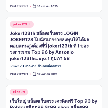
Paul Stewart
16 มกราคม 2025
Posted
by
Posted
joker123th
in
Joker123th สล็อตเว็บตรง LOGIN
JOKER123 โบนัสแตกง่ายลงทุนให้ได้ผล
ตอบแทนสูงต้องที่นี่ joker123th ที่ 1 ของ
วงการเกม Top 96 by Antonio
joker123ths.xyz 1 กุมภา 68
Joker123 ปากทางเข้าเกมสล็อตหาร…
Paul Stewart
15 มกราคม 2025
Posted
by
Posted
สล็อต99
in
เว็บใหญ่ สล็อตเว็บตรง เครดิตฟรี Top 93 by
Robby สล็อต99 St99.shop สล็อต99