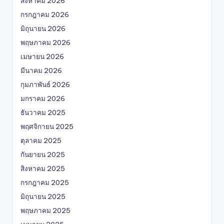
สิงหาคม 2026
กรกฎาคม 2026
มิถุนายน 2026
พฤษภาคม 2026
เมษายน 2026
มีนาคม 2026
กุมภาพันธ์ 2026
มกราคม 2026
ธันวาคม 2025
พฤศจิกายน 2025
ตุลาคม 2025
กันยายน 2025
สิงหาคม 2025
กรกฎาคม 2025
มิถุนายน 2025
พฤษภาคม 2025