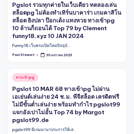
Pgslot รวมทุกค่ายในเว็บเดียว ทดลองเล่น
สล็อตpg ไม่ต้องทำเทิร์นบาคาร่า เกมคาสิโน
สล็อต ยิงปลา ป๊อกเด้ง แทงหวย ทางเข้าpg
10 ล้านก็ถอนได้ Top 79 by Clement
funny18.xyz 10 JAN 2024
Funny18 เว็บตรงเปิดใหม่ปัจจุบั…
Paul Stewart
30 มกราคม 2025
Posted
by
Posted
ทางเข้าpg
in
Pgslot 10 MAR 68 ทางเข้าpg ไม่ผ่าน
เอเย่นต์เล่นง่าย 24 ช.ม. พีจีสล็อต เครดิตฟรี
ไม่มีขั้นต่ำเล่นง่าย พร้อมทำกำไร pgslot99
แจกอังเปาไม่อั้น Top 74 by Margot
pgslot99.de
pgslot99 มีเกมนานาประการให้เล่…