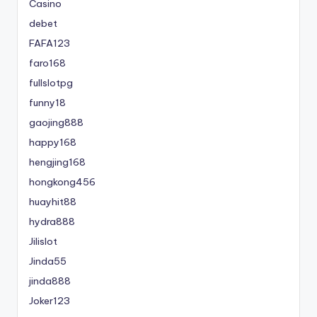
Casino
debet
FAFA123
faro168
fullslotpg
funny18
gaojing888
happy168
hengjing168
hongkong456
huayhit88
hydra888
Jilislot
Jinda55
jinda888
Joker123