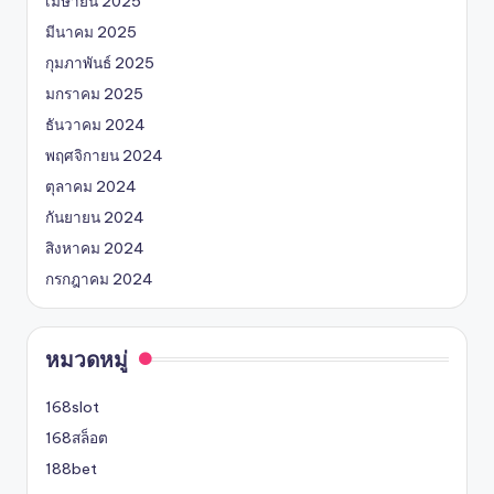
เมษายน 2025
มีนาคม 2025
กุมภาพันธ์ 2025
มกราคม 2025
ธันวาคม 2024
พฤศจิกายน 2024
ตุลาคม 2024
กันยายน 2024
สิงหาคม 2024
กรกฎาคม 2024
หมวดหมู่
168slot
168สล็อต
188bet