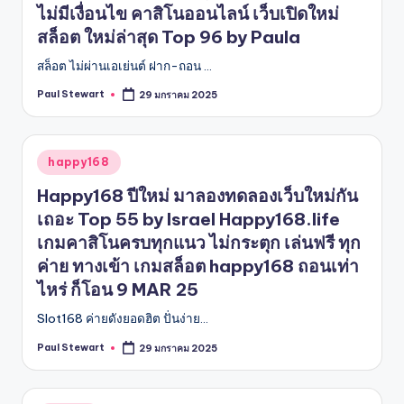
ไม่มีเงื่อนไข คาสิโนออนไลน์ เว็บเปิดใหม่
สล็อต ใหม่ล่าสุด Top 96 by Paula
สล็อต ไม่ผ่านเอเย่นต์ ฝาก-ถอน …
Paul Stewart
29 มกราคม 2025
Posted
by
Posted
happy168
in
Happy168 ปีใหม่ มาลองทดลองเว็บใหม่กัน
เถอะ Top 55 by Israel Happy168.life
เกมคาสิโนครบทุกแนว ไม่กระตุก เล่นฟรี ทุก
ค่าย ทางเข้า เกมสล็อต happy168 ถอนเท่า
ไหร่ ก็โอน 9 MAR 25
Slot168 ค่ายดังยอดฮิต ปั่นง่าย…
Paul Stewart
29 มกราคม 2025
Posted
by