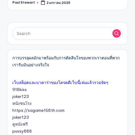
Paul Stewart
2 มกราคม 2025
Posted
by
การบรรลุผลมักมาพร้อมกับการตัดสินใจของพวกเราตอนที่พวก
เรารับมันอย่างจริงใจ
เว็บสล็อตและบาคาร่าของโครตดีเว็บนี้เล่นแล้วรวยจัดๆ
918kiss
joker123
หนังชนโรง
https://sagame168th.com
joker123
ดูหนังฟรี
pussy888