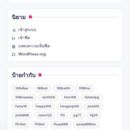
นิยาม
เข้าสู่ระบบ
เข้าฟีด
แสดงความเห็นฟีด
WordPress.org
ป้ายกำกับ
168สล็อต
188bet
188betth
918Kiss
918kissauto
alot666
faro168
fullslotpg
funny18
happy168
hengjing168
jinda55
jinda888
Joker123
PG
pg77
Pg99
PG Slot
PGSlot
Pussy888
pussy888fun