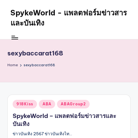
SpykeWorld - แพลตฟอร์มข่าวสาร
และบันเทิง
sexybaccarat168
Home
sexybaccarat168
Posted
918Kiss
ABA
ABAGroup2
in
SpykeWorld – แพลตฟอร์มข่าวสารและ
บันเทิง
ข่าวบันเทิง 2567 ข่าวบันเทิงไท…