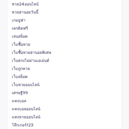
หวย24ออนไลน์
หวยฮานอยวันนี้
เกมยูฟ่า
เครดิตฟรี
เล่นสล็อต
เว็บซื้อหวย
เว็บซื้อหวยฮานอยพิเศษ
เว็บตรงไม่ผ่านเอเย่นต์
เว็บถูกหวย
เว็บสล็อต
เว็บหวยออนไลน์
เศรษฐี99
แทงบอล
แทงบอลออนไลน์
แทงหวยออนไลน์
โจ๊กเกอร์123