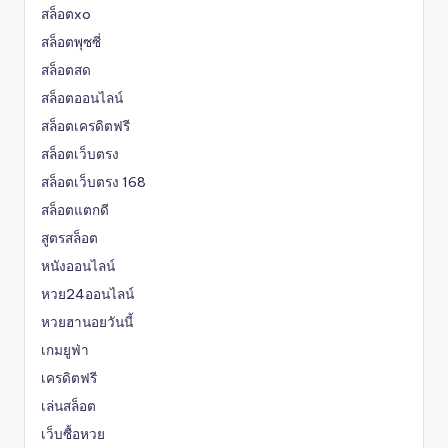
สล็อตxo
สล็อตพุซซี่
สล็อตสด
สล็อตออนไลน์
สล็อตเครดิตฟรี
สล็อตเว็บตรง
สล็อตเว็บตรง 168
สล็อตแตกดี
สูตรสล็อต
หนังออนไลน์
หวย24ออนไลน์
หวยฮานอยวันนี้
เกมยูฟ่า
เครดิตฟรี
เล่นสล็อต
เว็บซื้อหวย