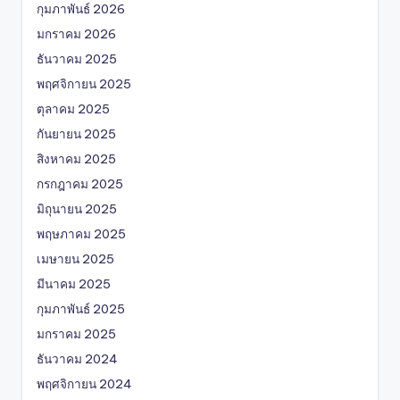
กุมภาพันธ์ 2026
มกราคม 2026
ธันวาคม 2025
พฤศจิกายน 2025
ตุลาคม 2025
กันยายน 2025
สิงหาคม 2025
กรกฎาคม 2025
มิถุนายน 2025
พฤษภาคม 2025
เมษายน 2025
มีนาคม 2025
กุมภาพันธ์ 2025
มกราคม 2025
ธันวาคม 2024
พฤศจิกายน 2024