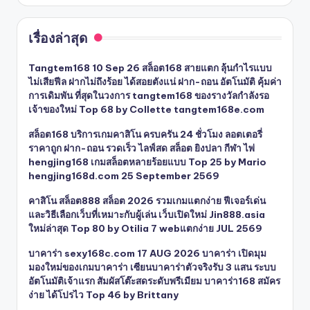
เรื่องล่าสุด
Tangtem168 10 Sep 26 สล็อต168 สายแตก ลุ้นกำไรแบบ
ไม่เสียฟีล ฝากไม่ถึงร้อย ได้สอยตังแน่ ฝาก-ถอน อัตโนมัติ คุ้มค่า
การเดิมพัน ที่สุดในวงการ tangtem168 ของรางวัลกำลังรอ
เจ้าของใหม่ Top 68 by Collette tangtem168e.com
สล็อต168 บริการเกมคาสิโน ครบครัน 24 ชั่วโมง ลอตเตอรี่
ราคาถูก ฝาก-ถอน รวดเร็ว ไลฟ์สด สล็อต ยิงปลา กีฬา ไพ่
hengjing168 เกมสล็อตหลายร้อยแบบ Top 25 by Mario
hengjing168d.com 25 September 2569
คาสิโน สล็อต888 สล็อต 2026 รวมเกมแตกง่าย ฟีเจอร์เด่น
และวิธีเลือกเว็บที่เหมาะกับผู้เล่น เว็บเปิดใหม่ Jin888.asia
ใหม่ล่าสุด Top 80 by Otilia 7 webแตกง่าย JUL 2569
บาคาร่า sexy168c.com 17 AUG 2026 บาคาร่า เปิดมุม
มองใหม่ของเกมบาคาร่า เซียนบาคาร่าตัวจริงรับ 3 แสน ระบบ
อัตโนมัติเจ้าแรก สัมผัสโต๊ะสดระดับพรีเมียม บาคาร่า168 สมัคร
ง่าย ได้โปรไว Top 46 by Brittany