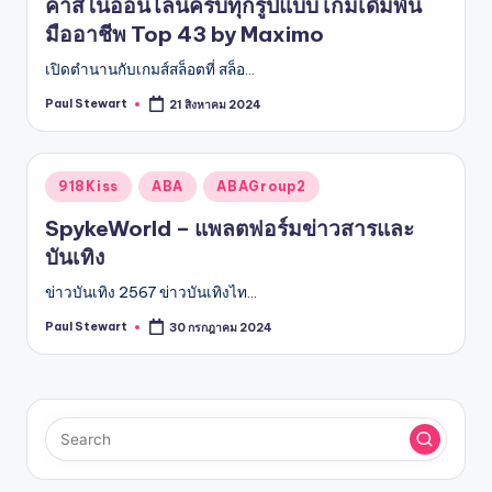
คาสิโนออนไลน์ครบทุกรูปแบบ เกมเดิมพัน
มืออาชีพ Top 43 by Maximo
เปิดตำนานกับเกมส์สล็อตที่ สล็อ…
Paul Stewart
21 สิงหาคม 2024
Posted
by
Posted
918Kiss
ABA
ABAGroup2
in
SpykeWorld – แพลตฟอร์มข่าวสารและ
บันเทิง
ข่าวบันเทิง 2567 ข่าวบันเทิงไท…
Paul Stewart
30 กรกฎาคม 2024
Posted
by