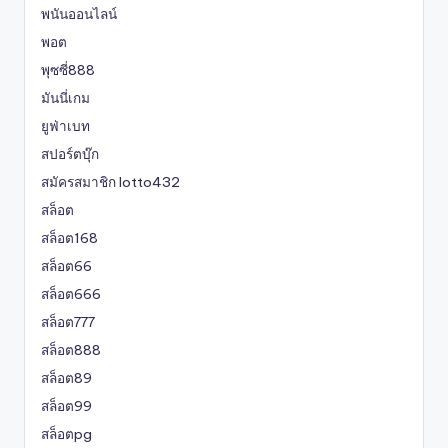
พนันออนไลน์
พอต
พุซซี่888
มันนี่เกม
ยูฟ่าเบท
สปอร์ตบุ๊ก
สมัครสมาชิก lotto432
สล็อต
สล็อต168
สล็อต66
สล็อต666
สล็อต777
สล็อต888
สล็อต89
สล็อต99
สล็อตpg