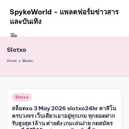
SpykeWorld - แพลตฟอร์มข่าวสาร
และบันเทิง
Slotxo
Home
Slotxo
Posted
Slotxo
in
สล็อตxo 3 May 2026 slotxo24hr คาสิโน
ครบวงจร เว็บเดียวเอาอยู่ทุกเกม ทุกยอดฝาก
รับสูงสุด 1ล้าน ค่ายดัง เกมเล่นง่าย กดสมัคร