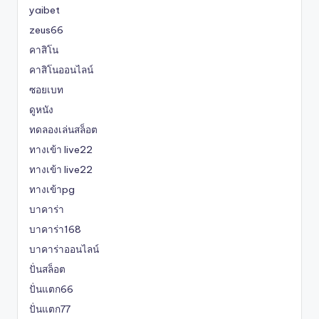
yaibet
zeus66
คาสิโน
คาสิโนออนไลน์
ซอยเบท
ดูหนัง
ทดลองเล่นสล็อต
ทางเข้า live22
ทางเข้า live22
ทางเข้าpg
บาคาร่า
บาคาร่า168
บาคาร่าออนไลน์
ปั่นสล็อต
ปั่นแตก66
ปั่นแตก77