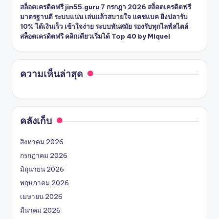
สล็อตเครดิตฟรี jin55.guru 7 กรกฎา 2026 สล็อตเครดิตฟรี
มาตรฐานดี ระบบแน่น เล่นแล้วสบายใจ แคชแบค ยิงปลารับ
10% ได้เงินเร็ว เข้าใจง่าย ระบบทันสมัย รองรับทุกไลฟ์สไตล์
สล็อตเครดิตฟรี คลิกเดียวเริ่มได้ Top 40 by Miquel
ความเห็นล่าสุด
คลังเก็บ
สิงหาคม 2026
กรกฎาคม 2026
มิถุนายน 2026
พฤษภาคม 2026
เมษายน 2026
มีนาคม 2026