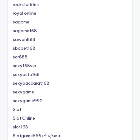
rockstar66m
royal online
sagame
sagame168
sawan888
sbobet168
scr888
sexy168vip
sexyauto168
sexybaccarat168
sexygame
sexygame992
Slot
Slot Online
slot168
Slotgame666 เข้าสู่ระบบ