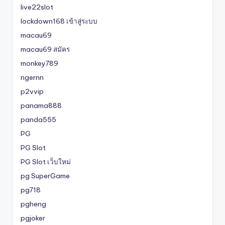
live22slot
lockdown168 เข้าสู่ระบบ
macau69
macau69 สมัคร
monkey789
ngernn
p2vvip
panama888
panda555
PG
PG Slot
PG Slot เว็บใหม่
pg SuperGame
pg718
pgheng
pgjoker