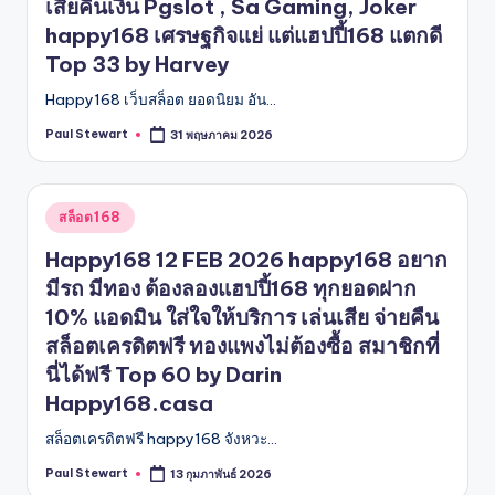
เสียคืนเงิน Pgslot , Sa Gaming, Joker
happy168 เศรษฐกิจแย่ แต่แฮปปี้168 แตกดี
Top 33 by Harvey
Happy168 เว็บสล็อต ยอดนิยม อัน…
Paul Stewart
31 พฤษภาคม 2026
Posted
by
Posted
สล็อต168
in
Happy168 12 FEB 2026 happy168 อยาก
มีรถ มีทอง ต้องลองแฮปปี้168 ทุกยอดฝาก
10% แอดมิน ใส่ใจให้บริการ เล่นเสีย จ่ายคืน
สล็อตเครดิตฟรี ทองแพงไม่ต้องซื้อ สมาชิกที่
นี่ได้ฟรี Top 60 by Darin
Happy168.casa
สล็อตเครดิตฟรี happy168 จังหวะ…
Paul Stewart
13 กุมภาพันธ์ 2026
Posted
by