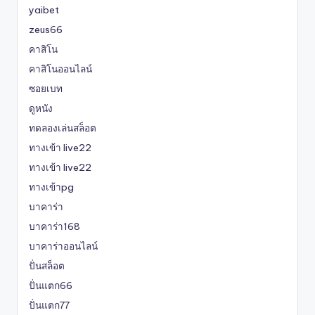
yaibet
zeus66
คาสิโน
คาสิโนออนไลน์
ซอยเบท
ดูหนัง
ทดลองเล่นสล็อต
ทางเข้า live22
ทางเข้า live22
ทางเข้าpg
บาคาร่า
บาคาร่า168
บาคาร่าออนไลน์
ปั่นสล็อต
ปั่นแตก66
ปั่นแตก77