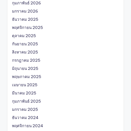
กุมภาพันธ์ 2026
มกราคม 2026
ธันวาคม 2025
พฤศจิกายน 2025
ตุลาคม 2025
กันยายน 2025
สิงหาคม 2025
กรกฎาคม 2025
มิถุนายน 2025
พฤษภาคม 2025
เมษายน 2025
มีนาคม 2025
กุมภาพันธ์ 2025
มกราคม 2025
ธันวาคม 2024
พฤศจิกายน 2024