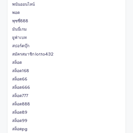
พนันออนไลน์
พอต
พุซซี่888
มันนี่เกม
ยูฟ่าเบท
สปอร์ตบุ๊ก
สมัครสมาชิก lotto432
สล็อต
สล็อต168
สล็อต66
สล็อต666
สล็อต777
สล็อต888
สล็อต89
สล็อต99
สล็อตpg