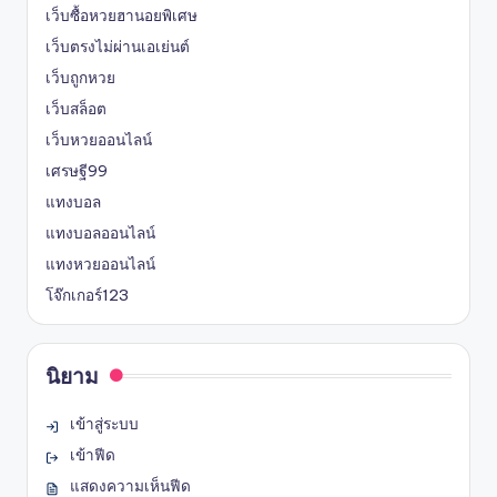
เว็บซื้อหวยฮานอยพิเศษ
เว็บตรงไม่ผ่านเอเย่นต์
เว็บถูกหวย
เว็บสล็อต
เว็บหวยออนไลน์
เศรษฐี99
แทงบอล
แทงบอลออนไลน์
แทงหวยออนไลน์
โจ๊กเกอร์123
นิยาม
เข้าสู่ระบบ
เข้าฟีด
แสดงความเห็นฟีด