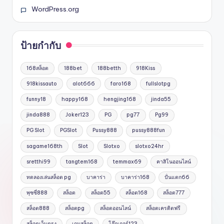
WordPress.org
ป้ายกำกับ
168สล็อต
188bet
188betth
918Kiss
918kissauto
alot666
faro168
fullslotpg
funny18
happy168
hengjing168
jinda55
jinda888
Joker123
PG
pg77
Pg99
PG Slot
PGSlot
Pussy888
pussy888fun
sagame168th
Slot
Slotxo
slotxo24hr
sretthi99
tangtem168
temmax69
คาสิโนออนไลน์
ทดลองเล่นสล็อต pg
บาคาร่า
บาคาร่า168
ปั่นแตก66
พุซซี่888
สล็อต
สล็อต55
สล็อต168
สล็อต777
สล็อต888
สล็อตpg
สล็อตออนไลน์
สล็อตเครดิตฟรี
สล็อตเว็บตรง
เกมสล็อต
โจ๊กเกอร์123