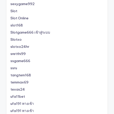
sexygame992
Slot
Slot Online
slot168
Slotgame666 เข้าสู่ระบบ
Slotxo
slotxo24hr
sretthi99
ssgame666
ssru
tangtem168
temmax69
texas24
ufa11bet
ufa191 ทางเข้า
ufa191 ทางเข้า