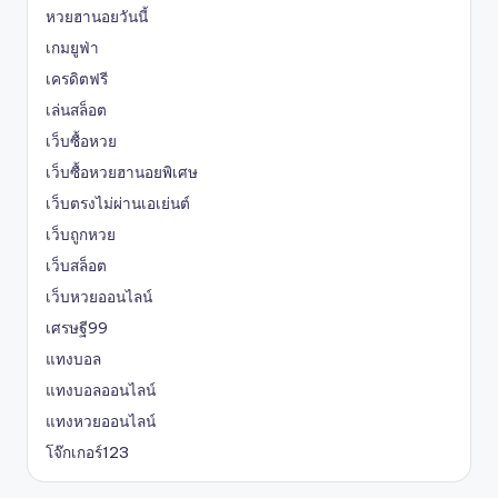
หวยฮานอยวันนี้
เกมยูฟ่า
เครดิตฟรี
เล่นสล็อต
เว็บซื้อหวย
เว็บซื้อหวยฮานอยพิเศษ
เว็บตรงไม่ผ่านเอเย่นต์
เว็บถูกหวย
เว็บสล็อต
เว็บหวยออนไลน์
เศรษฐี99
แทงบอล
แทงบอลออนไลน์
แทงหวยออนไลน์
โจ๊กเกอร์123