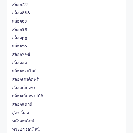
สล็อต777
สล็อต888
สล็อต89
สล็อต99
สล็อตpg
สล็อตxo
สล็อตพุซซี่
สล็อตสด
สล็อตออนไลน์
สล็อตเครดิตฟรี
สล็อตเว็บตรง
สล็อตเว็บตรง 168
สล็อตแตกดี
สูตรสล็อต
หนังออนไลน์
หวย24ออนไลน์