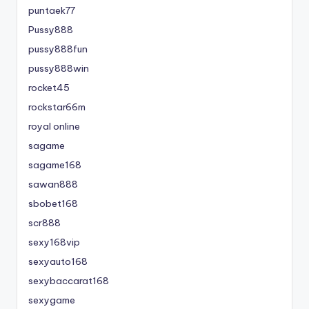
puntaek77
Pussy888
pussy888fun
pussy888win
rocket45
rockstar66m
royal online
sagame
sagame168
sawan888
sbobet168
scr888
sexy168vip
sexyauto168
sexybaccarat168
sexygame