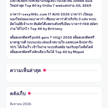
และวิธีเลือกเว็บที่เหมาะกับผู้เล่น เว็บเปิดใหม่ Jin888.asia
ใหม่ล่าสุด Top 80 by Otilia 7 webแตกง่าย JUL 2569
บาคาร่า sexy168c.com 17 AUG 2026 บาคาร่า เปิดมุม
มองใหม่ของเกมบาคาร่า เซียนบาคาร่าตัวจริงรับ 3 แสน ระบบ
อัตโนมัติเจ้าแรก สัมผัสโต๊ะสดระดับพรีเมียม บาคาร่า168 สมัคร
ง่าย ได้โปรไว Top 46 by Brittany
สล็อตเครดิตฟรี jin55.guru 7 กรกฎา 2026 สล็อตเครดิตฟรี
มาตรฐานดี ระบบแน่น เล่นแล้วสบายใจ แคชแบค ยิงปลารับ
10% ได้เงินเร็ว เข้าใจง่าย ระบบทันสมัย รองรับทุกไลฟ์สไตล์
สล็อตเครดิตฟรี คลิกเดียวเริ่มได้ Top 40 by Miquel
ความเห็นล่าสุด
คลังเก็บ
สิงหาคม 2026