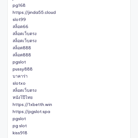
pg168
https://jinda55.cloud
slot99
สล็อต66
สล็อตเว็บตรง
สล็อตเว็บตรง
สล็อต888
สล็อต888
pgslot
pussy888
บาคาร่า
slotxo
สล็อตเว็บตรง
หนังโป๊ไทย
https://1xbetth.win
https://pgslot.spa
pgslot
pg slot
kiss918