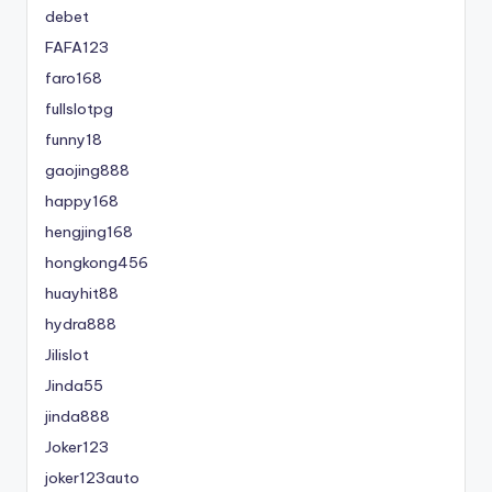
debet
FAFA123
faro168
fullslotpg
funny18
gaojing888
happy168
hengjing168
hongkong456
huayhit88
hydra888
Jilislot
Jinda55
jinda888
Joker123
joker123auto