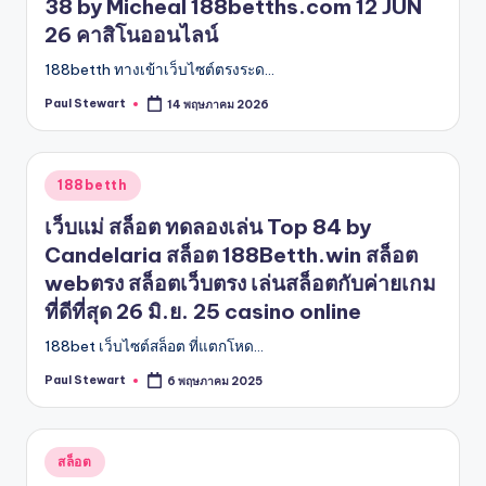
38 by Micheal 188betths.com 12 JUN
26 คาสิโนออนไลน์
188betth ทางเข้าเว็บไซต์ตรงระด…
Paul Stewart
14 พฤษภาคม 2026
Posted
by
Posted
188betth
in
เว็บแม่ สล็อต ทดลองเล่น Top 84 by
Candelaria สล็อต 188Betth.win สล็อต
webตรง สล็อตเว็บตรง เล่นสล็อตกับค่ายเกม
ที่ดีที่สุด 26 มิ.ย. 25 casino online
188bet เว็บไซต์สล็อต ที่แตกโหด…
Paul Stewart
6 พฤษภาคม 2025
Posted
by
Posted
สล็อต
in