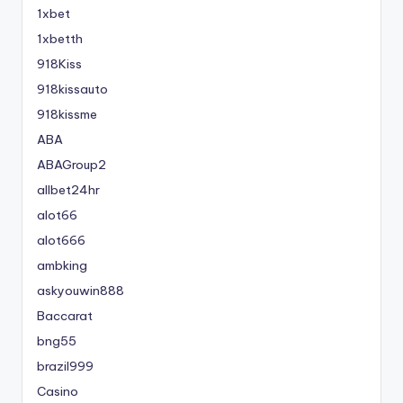
1xbet
1xbetth
918Kiss
918kissauto
918kissme
ABA
ABAGroup2
allbet24hr
alot66
alot666
ambking
askyouwin888
Baccarat
bng55
brazil999
Casino