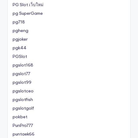
PG Slot เว็บใหม่
pg SuperGame
pg718
pgheng
pgjoker
pgk44
PGSlot
pgslot168
pgslot77
pgslot99
pgslotceo
pgslotfish
pgslotgolf
pokbet
PunPro777
puntaek66