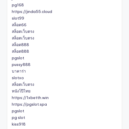
pg168
https://jinda55.cloud
slot99
สล็อต66
สล็อตเว็บตรง
สล็อตเว็บตรง
สล็อต888
สล็อต888
pgslot
pussy888
บาคาร่า
slotxo
สล็อตเว็บตรง
หนังโป๊ไทย
https://1xbetth.win
https://pgslot.spa
pgslot
pg slot
kiss918