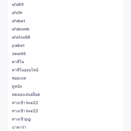
ufa89
ufa9r
ufabet
ufabomb
ufafox88
yaibet
zeus66
คาสิโน
คาสิโนออนไลน์
ซอยเบท
ดูหนัง
ทดลองเล่นสล็อต
ทางเข้า live22
ทางเข้า live22
ทางเข้าpg
บาคาร่า