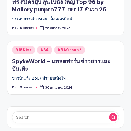
ฟรี สมัครปุ๊บ ลุ้นโบนัสใหญ่ Top 96 by
Mallory punpro777.art 17 ธันวา 25
ประสบการณ์การเล่น สล็อตเครดิตฟ…
Paul Stewart
26 ธันวาคม 2025
Posted
by
Posted
918Kiss
ABA
ABAGroup2
in
SpykeWorld – แพลตฟอร์มข่าวสารและ
บันเทิง
ข่าวบันเทิง 2567 ข่าวบันเทิงไท…
Paul Stewart
30 กรกฎาคม 2024
Posted
by