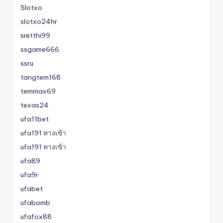
Slotxo
slotxo24hr
sretthi99
ssgame666
ssru
tangtem168
temmax69
texas24
ufa11bet
ufa191 ทางเข้า
ufa191 ทางเข้า
ufa89
ufa9r
ufabet
ufabomb
ufafox88