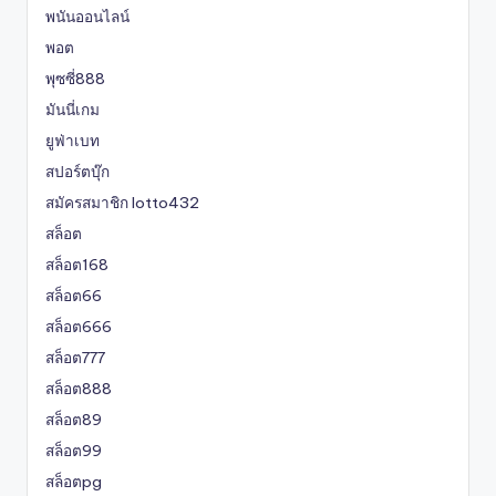
พนันออนไลน์
พอต
พุซซี่888
มันนี่เกม
ยูฟ่าเบท
สปอร์ตบุ๊ก
สมัครสมาชิก lotto432
สล็อต
สล็อต168
สล็อต66
สล็อต666
สล็อต777
สล็อต888
สล็อต89
สล็อต99
สล็อตpg