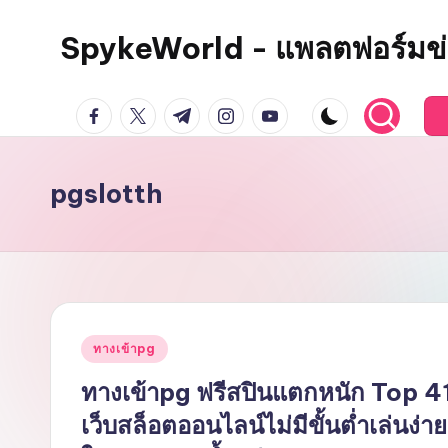
SpykeWorld - แพลตฟอร์มข่
facebook.com
twitter.com
t.me
instagram.com
youtube.com
pgslotth
Posted
ทางเข้าpg
in
ทางเข้าpg ฟรีสปินแตกหนัก Top 41
เว็บสล็อตออนไลน์ไม่มีขั้นต่ำเล่นง