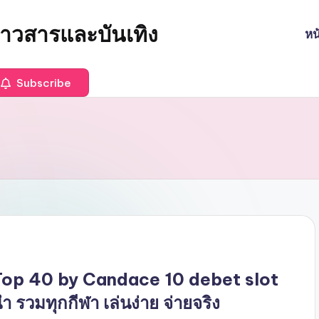
าวสารและบันเทิง
หน
Subscribe
น Top 40 by Candace 10 debet slot
 รวมทุกกีฬา เล่นง่าย จ่ายจริง