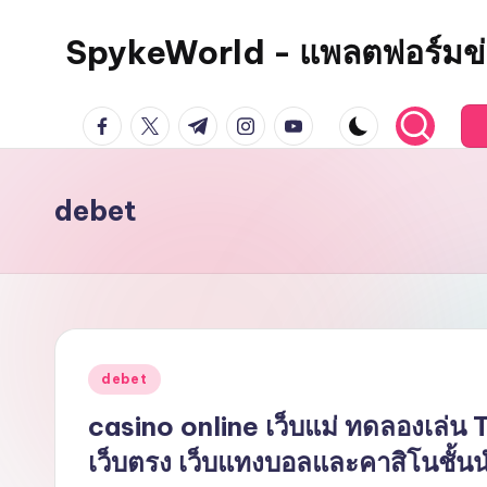
SpykeWorld - แพลตฟอร์มข่
facebook.com
twitter.com
t.me
instagram.com
youtube.com
debet
Posted
debet
in
casino online เว็บแม่ ทดลองเล่
เว็บตรง เว็บแทงบอลและคาสิโนชั้นนำ