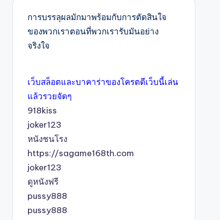
การบรรลุผลมักมาพร้อมกับการตัดสินใจ
ของพวกเราตอนที่พวกเรารับมันอย่าง
จริงใจ
เว็บสล็อตและบาคาร่าของโครตดีเว็บนี้เล่น
แล้วรวยจัดๆ
918kiss
joker123
หนังชนโรง
https://sagame168th.com
joker123
ดูหนังฟรี
pussy888
pussy888