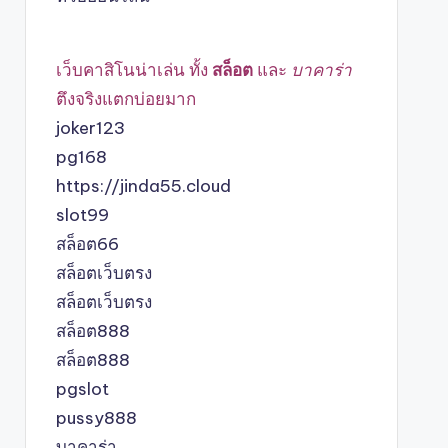
เว็บคาสิโนน่าเล่น ทั้ง
สล็อต
และ
บาคาร่า
ตึงจริงแตกบ่อยมาก
joker123
pg168
https://jinda55.cloud
slot99
สล็อต66
สล็อตเว็บตรง
สล็อตเว็บตรง
สล็อต888
สล็อต888
pgslot
pussy888
บาคาร่า