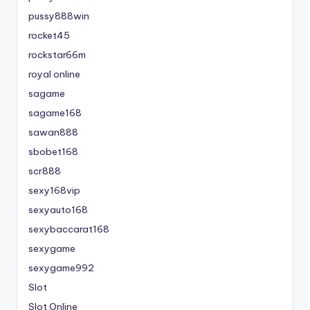
pussy888win
rocket45
rockstar66m
royal online
sagame
sagame168
sawan888
sbobet168
scr888
sexy168vip
sexyauto168
sexybaccarat168
sexygame
sexygame992
Slot
Slot Online