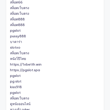
สล็อต66
สล็อตเว็บตรง
สล็อตเว็บตรง
สล็อต888
สล็อต888
pgslot
pussy888
บาคาร่า
slotxo
สล็อตเว็บตรง
หนังโป๊ไทย
https://1xbetth.win
https://pgslot.spa
pgslot
pg slot
kiss918
pgslot
สล็อตเว็บตรง
ดูหนังออนไลน์
ทางเข้า joker