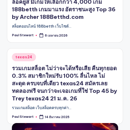
ล็อคยูส มีเกมให้เลือกกว่า 4,000 เกม
188betth เกมมาแรง อัตราชนะสูง Top 36
by Archer 188Betthd.com
สล็อตออนไลน์ 188betth เว็บไซต์…
Paul Stewart
6 เมษายน 2026
Posted
by
Posted
texas24
in
รวมเกมสล็อต ไม่ว่าจะได้หรือเสีย คืนทุกยอด
0.3% สมาชิกใหม่รับ 100% ลื่นไหล ไม่
สะดุด ครบจบที่เดียว texas24 สมัครเลย
ทดลองฟรี จนกว่าจะเจอเกมที่ใช่ Top 45 by
Trey texas24 21 ม.ค. 26
รวมเกมสล็อต เว็บสล็อตครบทุกค่า…
Paul Stewart
14 ธันวาคม 2025
Posted
by