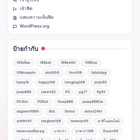
เข้าฟีด
แสดงความเห็นฟีด
WordPress.org
ป้ายกำกับ
168สล็อต
188bet
188betth
918Kiss
918kissauto
alot666
faro168
fullslotpg
funny18
happy168
hengjing168
jinda55
jinda888
Joker123
PG
pg77
Pg99
PG Slot
PGSlot
Pussy888
pussy888fun
sagame168th
Slot
Slotxo
slotxo24hr
sretthi99
tangtem168
temmax69
คาสิโนออนไลน์
ทดลองเล่นสล็อต pg
บาคาร่า
บาคาร่า168
ปั่นแตก66