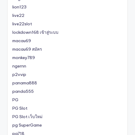
lion123
live22
live22slot
lockdown168 เข้าสู่ระบบ
macau69
macau69 สมัคร
monkey789
ngernn
p2vvip
panama888
panda555
PG
PG Slot
PG Slot เว็บใหม่
pg SuperGame
pg718