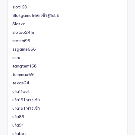
slot168
Slotgame666 เข้าสู่ระบบ
Slotxo
slotxo24hr
sretthi99
ssgame666
ssru
tangtem168
temmax69
texas24
ufa11bet
ufa191 ทางเข้า
ufa191 ทางเข้า
ufa89
ufa9r
ufabet