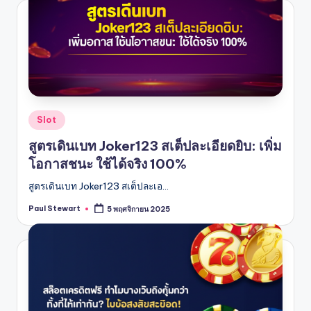
Posted
Slot
in
สูตรเดินเบท Joker123 สเต็ปละเอียดยิบ: เพิ่ม
โอกาสชนะ ใช้ได้จริง 100%
สูตรเดินเบท Joker123 สเต็ปละเอ…
Paul Stewart
5 พฤศจิกายน 2025
Posted
by