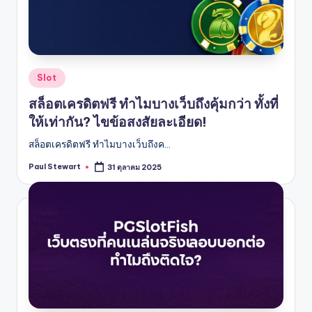
Posted
Slot
in
สล็อตเครดิตฟรี ทำไมบางเว็บถึงคุ้มกว่า ทั้งที่
ให้เท่ากัน? ไขข้อสงสัยละเอียด!
สล็อตเครดิตฟรี ทำไมบางเว็บถึงค…
Paul Stewart
31 ตุลาคม 2025
Posted
by