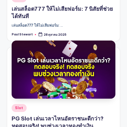
in
เล่นสล็อต777 ให้ไม่เสียฟอร์ม: 7 นิสัยที่ช่วย
ได้ทันที
เล่นสล็อต777 ให้ไม่เสียฟอร์ม: …
Paul Stewart
28 ตุลาคม 2025
Posted
by
Posted
Slot
in
PG Slot เล่นเวลาไหนอัตราชนะดีกว่า?
ทดสอบจริง! พบช่วงเวลาทองทำเงิน