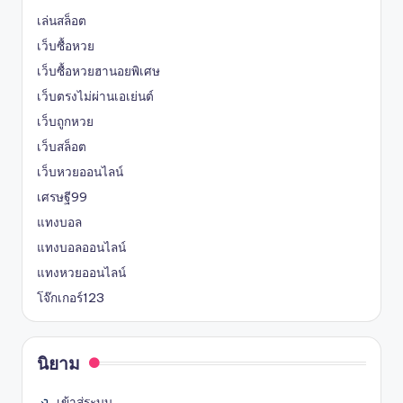
เล่นสล็อต
เว็บซื้อหวย
เว็บซื้อหวยฮานอยพิเศษ
เว็บตรงไม่ผ่านเอเย่นต์
เว็บถูกหวย
เว็บสล็อต
เว็บหวยออนไลน์
เศรษฐี99
แทงบอล
แทงบอลออนไลน์
แทงหวยออนไลน์
โจ๊กเกอร์123
นิยาม
เข้าสู่ระบบ