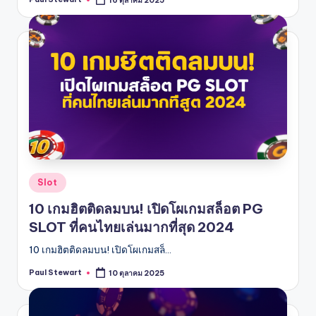
16 ตุลาคม 2025
Posted
by
Posted
Slot
in
10 เกมฮิตติดลมบน! เปิดโผเกมสล็อต PG
SLOT ที่คนไทยเล่นมากที่สุด 2024
10 เกมฮิตติดลมบน! เปิดโผเกมสล็…
Paul Stewart
10 ตุลาคม 2025
Posted
by