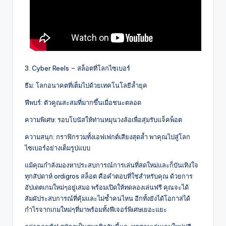
3. Cyber Reels – สล็อตที่โลกไซเบอร์
ธีม: โลกอนาคตที่เต็มไปด้วยเทคโนโลยีล้ำยุค
ฟีพบร์: ตัวคูณสะสมที่มากขึ้นเมื่อชนะตลอด
ความพิเศษ: รอบโบนัสให้ท่านหมุนวงล้อเพื่อสุ่มรับแจ็คพ็อต
ความสนุก: กราฟิกรวมทั้งเอฟเฟกต์เสียงสุดล้ำ พาคุณไปสู่โลก
ไซเบอร์อย่างเต็มรูปแบบ
แม้คุณกำลังมองหาประสบการณ์การเล่นที่สดใหม่และก็บันเทิงใจ
ทุกสัปดาห์ ordigros สล็อต คือคำตอบที่ใช่สำหรับคุณ ด้วยการ
อัปเดตเกมใหม่ๆอยู่เสมอ พร้อมเปิดให้ทดลองเล่นฟรี คุณจะได้
สัมผัประสบการณ์ที่คุ้มและไม่ซ้ำคนไหน อีกทั้งยังได้โอกาสได้
กำไรจากเกมใหม่ๆที่มาพร้อมทั้งฟีเจอร์พิเศษเยอะแยะ