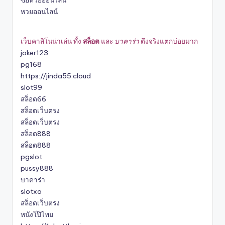
ซื้อหวยออนไลน์
หวยออนไลน์
เว็บคาสิโนน่าเล่น ทั้ง
สล็อต
และ
บาคาร่า
ตึงจริงแตกบ่อยมาก
joker123
pg168
https://jinda55.cloud
slot99
สล็อต66
สล็อตเว็บตรง
สล็อตเว็บตรง
สล็อต888
สล็อต888
pgslot
pussy888
บาคาร่า
slotxo
สล็อตเว็บตรง
หนังโป๊ไทย