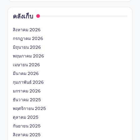
คลังเก็บ
สิงหาคม 2026
กรกฎาคม 2026
มิถุนายน 2026
พฤษภาคม 2026
เมษายน 2026
มีนาคม 2026
กุมภาพันธ์ 2026
มกราคม 2026
ธันวาคม 2025
พฤศจิกายน 2025
ตุลาคม 2025
กันยายน 2025
สิงหาคม 2025