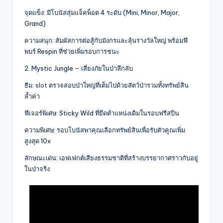
จุดแข็ง: มีโบนัสสุ่มแจ็คพ็อต 4 ระดับ (Mini, Minor, Major,
Grand)
ความสนุก: สัมผัสการต่อสู้กับมังกรและลุ้นรางวัลใหญ่ พร้อมฟี
พบร์ Respin ที่ช่วยเพิ่มรอบการชนะ
2. Mystic Jungle – เสี่ยงภัยในป่าลึกลับ
ธีม:
slot
ตรวจสอบป่าใหญ่ที่เต็มไปด้วยสัตว์ป่ารวมทั้งทรัพย์สิน
ล้ำค่า
ฟีเจอร์พิเศษ: Sticky Wild ที่ยึดตำแหน่งเดิมในรอบฟรีสปิน
ความพิเศษ: รอบโบนัสพาคุณเลือกทรัพย์สินเพื่อรับตัวคูณเพิ่ม
สูงสุด 10x
ลักษณะเด่น: เอฟเฟกต์เสียงธรรมชาติที่สร้างบรรยากาศราวกับอยู่
ในป่าจริง