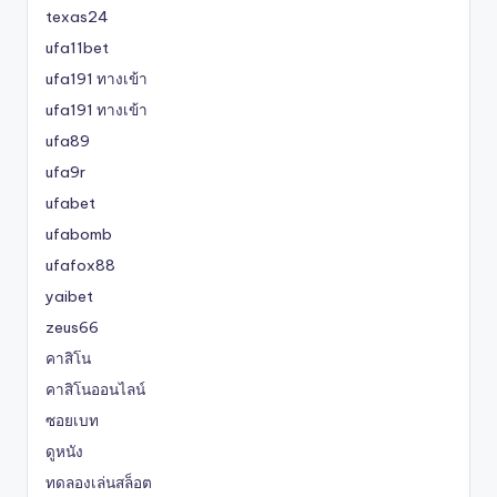
texas24
ufa11bet
ufa191 ทางเข้า
ufa191 ทางเข้า
ufa89
ufa9r
ufabet
ufabomb
ufafox88
yaibet
zeus66
คาสิโน
คาสิโนออนไลน์
ซอยเบท
ดูหนัง
ทดลองเล่นสล็อต