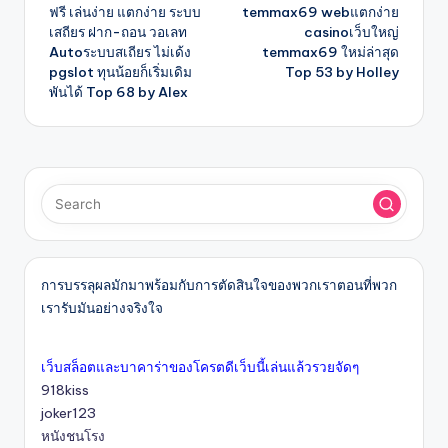
ฟรี เล่นง่าย แตกง่าย ระบบ
temmax69 webแตกง่าย
เสถียร ฝาก-ถอน วอเลท
casinoเว็บใหญ่
Autoระบบสเถียร ไม่เด้ง
temmax69 ใหม่ล่าสุด
pgslot ทุนน้อยก็เริ่มเดิม
Top 53 by Holley
พันได้ Top 68 by Alex
การบรรลุผลมักมาพร้อมกับการตัดสินใจของพวกเราตอนที่พวก
เรารับมันอย่างจริงใจ
เว็บสล็อตและบาคาร่าของโครตดีเว็บนี้เล่นแล้วรวยจัดๆ
918kiss
joker123
หนังชนโรง