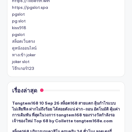
https://1xbetth.win
https://pgslot.spa
pgslot
pg slot
kiss918
pgslot
สล็อตเว็บตรง
ดูหนังออนไลน์
ทางเข้า joker
joker slot
โจ๊กเกอร์123
เรื่องล่าสุด
Tangtem168 10 Sep 26 สล็อต168 สายแตก ลุ้นกำไรแบบ
ไม่เสียฟีล ฝากไม่ถึงร้อย ได้สอยตังแน่ ฝาก-ถอน อัตโนมัติ คุ้มค่า
การเดิมพัน ที่สุดในวงการ tangtem168 ของรางวัลกำลังรอ
เจ้าของใหม่ Top 68 by Collette tangtem168e.com
สล็อต168 บริการเกมคาสิโน ครบครัน 24 ชั่วโมง ลอตเตอรี่