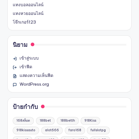
แทงบอลออนไลน์
แทงหวยออนไลน์
โจ๊กเกอร์123
นิยาม
เข้าสู่ระบบ
เข้าฟีด
แสดงความเห็นฟีด
WordPress.org
ป้ายกำกับ
168สล็อต
188bet
188betth
918Kiss
918kissauto
alot666
faro168
fullslotpg