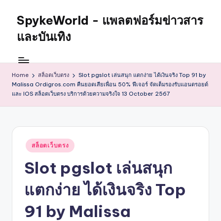
SpykeWorld - แพลตฟอร์มข่าวสาร
และบันเทิง
Home
สล็อตเว็บตรง
Slot pgslot เล่นสนุก แตกง่าย ได้เงินจริง Top 91 by
Malissa Ordigros.com คืนยอดเสียเพื่อน 50% ฟีเจอร์ จัดเต็มรองรับแอนดรอยด์
และ IOS สล็อตเว็บตรง บริการด้วยความจริงใจ 13 October 2567
Posted
สล็อตเว็บตรง
in
Slot pgslot เล่นสนุก
แตกง่าย ได้เงินจริง Top
91 by Malissa