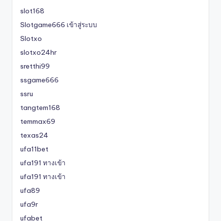
slot168
Slotgame666 เข้าสู่ระบบ
Slotxo
slotxo24hr
sretthi99
ssgame666
ssru
tangtem168
temmax69
texas24
ufa11bet
ufa191 ทางเข้า
ufa191 ทางเข้า
ufa89
ufa9r
ufabet