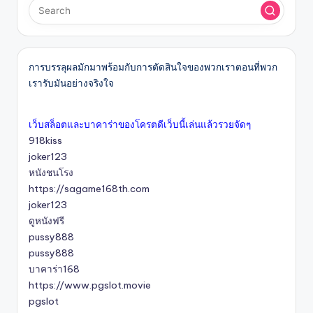
การบรรลุผลมักมาพร้อมกับการตัดสินใจของพวกเราตอนที่พวก
เรารับมันอย่างจริงใจ
เว็บสล็อตและบาคาร่าของโครตดีเว็บนี้เล่นแล้วรวยจัดๆ
918kiss
joker123
หนังชนโรง
https://sagame168th.com
joker123
ดูหนังฟรี
pussy888
pussy888
บาคาร่า168
https://www.pgslot.movie
pgslot