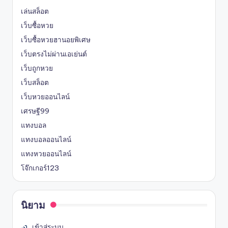
เล่นสล็อต
เว็บซื้อหวย
เว็บซื้อหวยฮานอยพิเศษ
เว็บตรงไม่ผ่านเอเย่นต์
เว็บถูกหวย
เว็บสล็อต
เว็บหวยออนไลน์
เศรษฐี99
แทงบอล
แทงบอลออนไลน์
แทงหวยออนไลน์
โจ๊กเกอร์123
นิยาม
เข้าสู่ระบบ