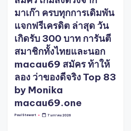
มาเก๊า ครบทุกการเดิมพัน
แจกฟรีเครดิต ล่าสุด วัน
เกิดรับ 300 บาท การันตี
สมาชิกทั้งไทยและนอก
macau69 สมัคร ท้าให้
ลอง ว่าของดีจริง Top 83
by Monika
macau69.one
Paul Stewart
7 มกราคม 2026
Posted
by