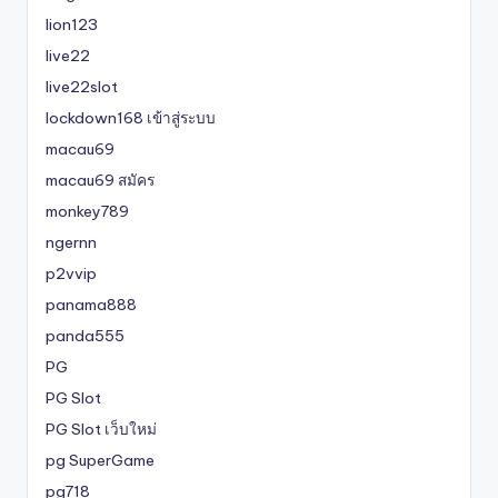
lion123
live22
live22slot
lockdown168 เข้าสู่ระบบ
macau69
macau69 สมัคร
monkey789
ngernn
p2vvip
panama888
panda555
PG
PG Slot
PG Slot เว็บใหม่
pg SuperGame
pg718