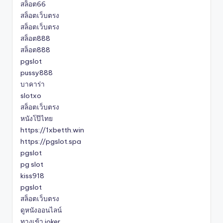
สล็อต66
สล็อตเว็บตรง
สล็อตเว็บตรง
สล็อต888
สล็อต888
pgslot
pussy888
บาคาร่า
slotxo
สล็อตเว็บตรง
หนังโป๊ไทย
https://1xbetth.win
https://pgslot.spa
pgslot
pg slot
kiss918
pgslot
สล็อตเว็บตรง
ดูหนังออนไลน์
ทางเข้า joker