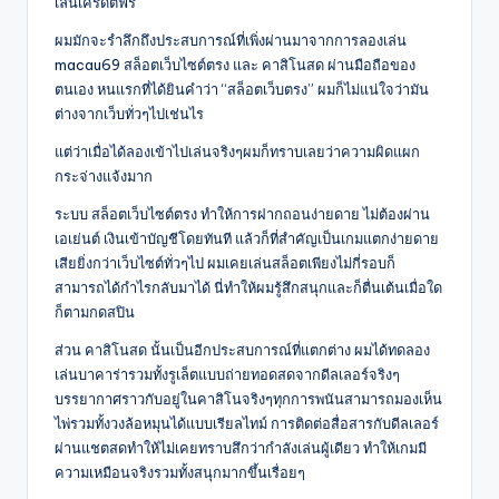
เล่นเครดิตฟรี
ผมมักจะรำลึกถึงประสบการณ์ที่เพิ่งผ่านมาจากการลองเล่น
macau69 สล็อตเว็บไซต์ตรง และ คาสิโนสด ผ่านมือถือของ
ตนเอง หนแรกที่ได้ยินคำว่า “สล็อตเว็บตรง” ผมก็ไม่แน่ใจว่ามัน
ต่างจากเว็บทั่วๆไปเช่นไร
แต่ว่าเมื่อได้ลองเข้าไปเล่นจริงๆผมก็ทราบเลยว่าความผิดแผก
กระจ่างแจ้งมาก
ระบบ สล็อตเว็บไซต์ตรง ทำให้การฝากถอนง่ายดาย ไม่ต้องผ่าน
เอเย่นต์ เงินเข้าบัญชีโดยทันที แล้วก็ที่สำคัญเป็นเกมแตกง่ายดาย
เสียยิ่งกว่าเว็บไซต์ทั่วๆไป ผมเคยเล่นสล็อตเพียงไม่กี่รอบก็
สามารถได้กำไรกลับมาได้ นี่ทำให้ผมรู้สึกสนุกและก็ตื่นเต้นเมื่อใด
ก็ตามกดสปิน
ส่วน คาสิโนสด นั้นเป็นอีกประสบการณ์ที่แตกต่าง ผมได้ทดลอง
เล่นบาคาร่ารวมทั้งรูเล็ตแบบถ่ายทอดสดจากดีลเลอร์จริงๆ
บรรยากาศราวกับอยู่ในคาสิโนจริงๆทุกการพนันสามารถมองเห็น
ไพ่รวมทั้งวงล้อหมุนได้แบบเรียลไทม์ การติดต่อสื่อสารกับดีลเลอร์
ผ่านแชตสดทำให้ไม่เคยทราบสึกว่ากำลังเล่นผู้เดียว ทำให้เกมมี
ความเหมือนจริงรวมทั้งสนุกมากขึ้นเรื่อยๆ