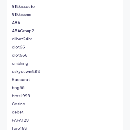
918kissauto
918kissme
ABA
ABAGroup2
allbet24hr
alot66
alot666
ambking
askyouwin888
Baccarat
bng55
brazil999
Casino
debet
FAFA123
faro168