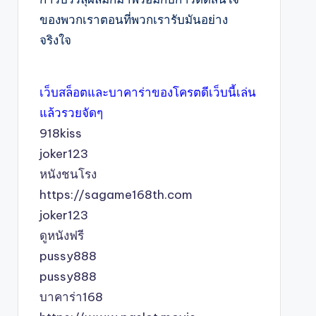
ของพวกเราตอนที่พวกเรารับมันอย่าง
จริงใจ
เว็บสล็อตและบาคาร่าของโครตดีเว็บนี้เล่น
แล้วรวยจัดๆ
918kiss
joker123
หนังชนโรง
https://sagame168th.com
joker123
ดูหนังฟรี
pussy888
pussy888
บาคาร่า168