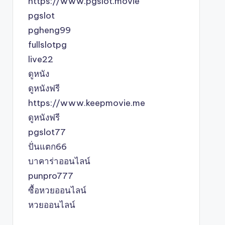
https://www.pgslot.movie
pgslot
pgheng99
fullslotpg
live22
ดูหนัง
ดูหนังฟรี
https://www.keepmovie.me
ดูหนังฟรี
pgslot77
ปั่นแตก66
บาคาร่าออนไลน์
punpro777
ซื้อหวยออนไลน์
หวยออนไลน์