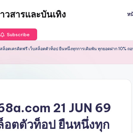
าวสารและบันเทิง
หน
Subscribe
ตเครดิตฟรี เว็บสล็อตตัวท็อป ยืนหนึ่งทุกการเดิมพัน ทุกยอดฝาก 10% ถอ
68a.com 21 JUN 69
็อตตัวท็อป ยืนหนึ่งทุก