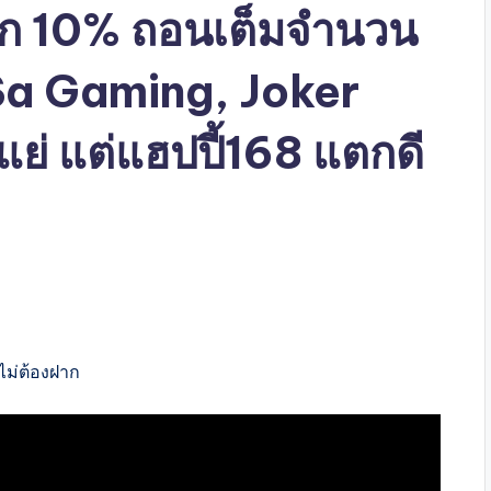
าก 10% ถอนเต็มจำนวน
, Sa Gaming, Joker
ย่ แต่แฮปปี้168 แตกดี
ไม่ต้องฝาก