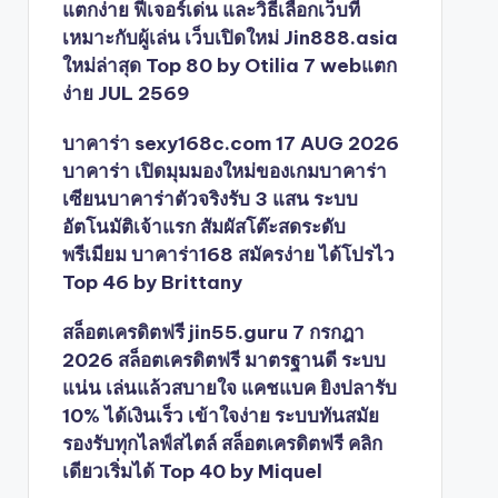
แตกง่าย ฟีเจอร์เด่น และวิธีเลือกเว็บที่
เหมาะกับผู้เล่น เว็บเปิดใหม่ Jin888.asia
ใหม่ล่าสุด Top 80 by Otilia 7 webแตก
ง่าย JUL 2569
บาคาร่า sexy168c.com 17 AUG 2026
บาคาร่า เปิดมุมมองใหม่ของเกมบาคาร่า
เซียนบาคาร่าตัวจริงรับ 3 แสน ระบบ
อัตโนมัติเจ้าแรก สัมผัสโต๊ะสดระดับ
พรีเมียม บาคาร่า168 สมัครง่าย ได้โปรไว
Top 46 by Brittany
สล็อตเครดิตฟรี jin55.guru 7 กรกฎา
2026 สล็อตเครดิตฟรี มาตรฐานดี ระบบ
แน่น เล่นแล้วสบายใจ แคชแบค ยิงปลารับ
10% ได้เงินเร็ว เข้าใจง่าย ระบบทันสมัย
รองรับทุกไลฟ์สไตล์ สล็อตเครดิตฟรี คลิก
เดียวเริ่มได้ Top 40 by Miquel