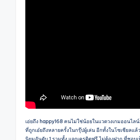
เอ่ยถึง happy168 คนไม่ใช่น้อยในแวดวงเกมออนไลน์มักจะ
ที่ถูกเอ๋ยถึงหลายครั้งในกรุ๊ปผู้เล่น อีกทั้งในโซเชียลแ
นิยมอันดับ 1 รวมทั้ง แจกเครดิตฟรี ไม่ต้องฝาก ที่ชอบ