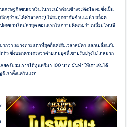
้นเศรษฐกิจซบเซาเงินในกระเป๋าค่อนข้างจะตึงมือ ผมซึ่งเป็น
งลึกๆว่าจะได้ค่าอาหาร) ไปสะดุดตากับคำแนะนำ สล็อต
อัปเดตเกมใหม่ล่าสุด ตอนแรกในความคิดเลยว่า เหลี่ยมไหนอี
บวกว่า อย่างห่วยแตกที่สุดก็แค่เสียเวลาสมัคร แลกเปลี่ยนกับ
ปิดตัว ซึ่งบอกตามตรงว่าค่ายเกมยุคนี้เขาปรับปรุงไปไกลมาก
ครับผม การได้ทุนฟรีมา 100 บาท มันทำให้เราเล่นได้
ญชีเราตั้งแต่วันแรก
อก
ม