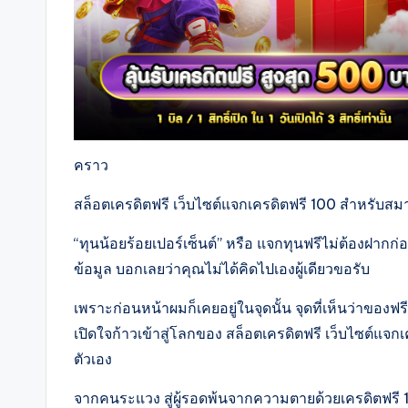
คราว
สล็อตเครดิตฟรี เว็บไซต์แจกเครดิตฟรี 100 สำหรับสมา
“ทุนน้อยร้อยเปอร์เซ็นต์” หรือ แจกทุนฟรีไม่ต้องฝากก่
ข้อมูล บอกเลยว่าคุณไม่ได้คิดไปเองผู้เดียวขอรับ
เพราะก่อนหน้าผมก็เคยอยู่ในจุดนั้น จุดที่เห็นว่าขอ
เปิดใจก้าวเข้าสู่โลกของ สล็อตเครดิตฟรี เว็บไซต์แจก
ตัวเอง
จากคนระแวง สู่ผู้รอดพ้นจากความตายด้วยเครดิตฟรี 