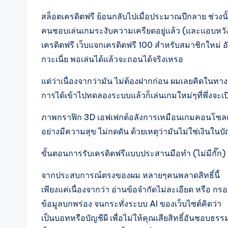
สล็อตเครดิตฟรี ย้อนกลับไปเมื่อประมาณปีกลาย ช่วงนั
คนชอบเล่นเกมระงับความเครียดอยู่แล้ว (และแอบหวั
เครดิตฟรี เว็บแจกเครดิตฟรี 100 สำหรับสมาชิกใหม่ 
กวะเนี่ย พอเล่นได้แล้วจะถอนได้จริงเหรอ
แต่ว่าเนื่องจากว่ามัน ไม่ต้องฝากก่อน ผมเลยคิดในทาง
การได้เข้าไปทดลองระบบแล้วก็เล่นเกมใหม่ๆที่พึ่งจะเ
ภาพกราฟิก 3D เอฟเฟกต์อลังการเหมือนเกมคอนโซลเลย
อย่างมีความสุข ไม่กดดัน ด้วยเหตุว่ามันไม่ใช่เงินในบั
ขั้นตอนการรับเครดิตฟรีแบบประสานมือทำ (ไม่มีกั๊ก)
จากประสบการณ์ตรงของผม หลายๆคนพลาดสิทธิ์นี้
เพียงแค่เนื่องจากว่า อ่านข้อจำกัดไม่ละเอียด หรือ กร
ข้อมูลบกพร่อง จนกระทั่งระบบ AI ของเว็บไซต์คิดว่า
เป็นบอทหรือบัญชีผี เพื่อไม่ให้คุณเสียสิทธิ์อันชอบธรร