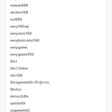
sawan888
sbobet168
scr888
sexy168vip
sexyauto168
sexybaccarat168
sexygame
sexygame992
Slot
Slot Online
slot168
Slotgame666 เข้าสู่ระบบ
Slotxo
slotxo24hr
sretthi99
ssgame666