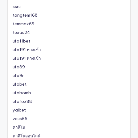
ssru
tangtem168
temmax69
texas24
ufa11bet
ufa191 ทางเข้า
ufa191 ทางเข้า
ufa89
ufa9r
ufabet
ufabomb
ufafox88
yaibet
zeus66
คาสิโน
คาสิโนออนไลน์