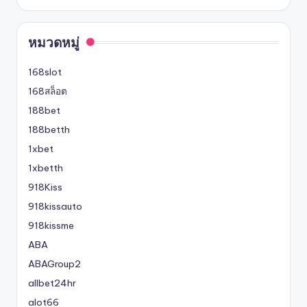
หมวดหมู่
168slot
168สล็อต
188bet
188betth
1xbet
1xbetth
918Kiss
918kissauto
918kissme
ABA
ABAGroup2
allbet24hr
alot66