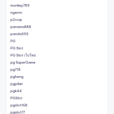
monkey789
ngernn
p2vvip
panama888
panda555
PG
PG Slot
PG Slot เว็บใหม่
pg SuperGame
pg718
pgheng
pgjoker
pgk44
PGSlot
pgslot168
pgslot77