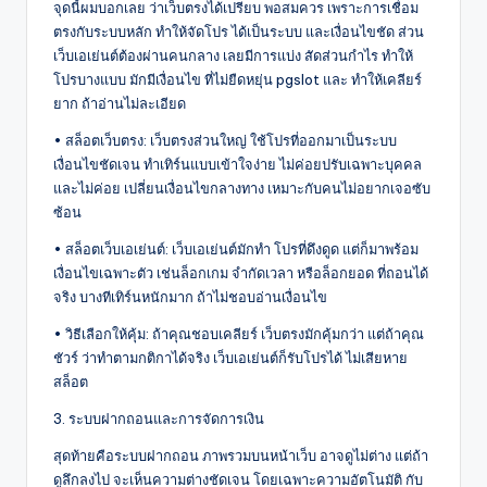
จุดนี้ผมบอกเลย ว่าเว็บตรงได้เปรียบ พอสมควร เพราะการเชื่อม
ตรงกับระบบหลัก ทำให้จัดโปร ได้เป็นระบบ และเงื่อนไขชัด ส่วน
เว็บเอเย่นต์ต้องผ่านคนกลาง เลยมีการแบ่ง สัดส่วนกำไร ทำให้
โปรบางแบบ มักมีเงื่อนไข ที่ไม่ยืดหยุ่น pgslot และ ทำให้เคลียร์
ยาก ถ้าอ่านไม่ละเอียด
• สล็อตเว็บตรง: เว็บตรงส่วนใหญ่ ใช้โปรที่ออกมาเป็นระบบ
เงื่อนไขชัดเจน ทำเทิร์นแบบเข้าใจง่าย ไม่ค่อยปรับเฉพาะบุคคล
และไม่ค่อย เปลี่ยนเงื่อนไขกลางทาง เหมาะกับคนไม่อยากเจอซับ
ซ้อน
• สล็อตเว็บเอเย่นต์: เว็บเอเย่นต์มักทำ โปรที่ดึงดูด แต่ก็มาพร้อม
เงื่อนไขเฉพาะตัว เช่นล็อกเกม จำกัดเวลา หรือล็อกยอด ที่ถอนได้
จริง บางทีเทิร์นหนักมาก ถ้าไม่ชอบอ่านเงื่อนไข
• วิธีเลือกให้คุ้ม: ถ้าคุณชอบเคลียร์ เว็บตรงมักคุ้มกว่า แต่ถ้าคุณ
ชัวร์ ว่าทำตามกติกาได้จริง เว็บเอเย่นต์ก็รับโปรได้ ไม่เสียหาย
สล็อต
3. ระบบฝากถอนและการจัดการเงิน
สุดท้ายคือระบบฝากถอน ภาพรวมบนหน้าเว็บ อาจดูไม่ต่าง แต่ถ้า
ดูลึกลงไป จะเห็นความต่างชัดเจน โดยเฉพาะความอัตโนมัติ กับ