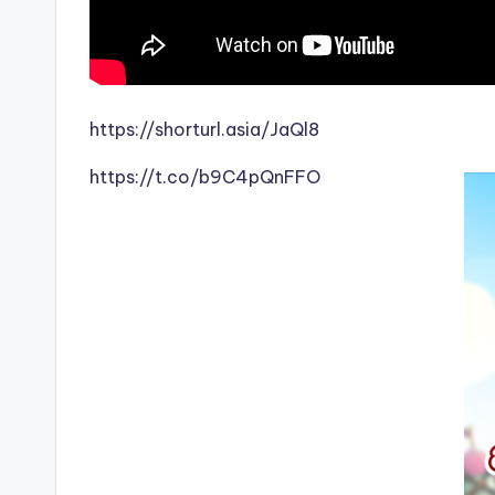
https://shorturl.asia/JaQl8
https://t.co/b9C4pQnFFO