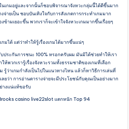
ร์ในเกมอยู่และจากนั้นก็ชอบพิจารณาจังหวะกลุ่มนี้ได้ดีขึ้นมาก
านตารางจ่ายเป็น ชอบบันเทิงใจกับการสังเกตการกระทำเกมมาก
ยมองข้ามเยอะขึ้น พวกเราก็จะเข้าใจจังหวะเกมมากขึ้นเรื่อยๆ
ด้ แต่ว่าทำให้รู้เรื่องเกมได้มากขึ้นแน่ๆ
พื่อรับประกันการชนะ 100% หรอกครับผม มันมิได้ช่วยทำให้เรา
ให้พวกเรารู้เรื่องจังหวะรวมทั้งธรรมชาติของเกมที่เลือก
ิม รู้ว่าเกมกำลังเป็นไปในแนวทางไหน แล้วก็หาวิธีการเล่นที่
ด้เลยว่า การอ่านตารางจ่ายจะมีประโยชน์กับคุณเป็นอย่างมาก
ย่างแน่แท้ขอรับ
9 Brooks casino live22slot แตกหนัก Top 94