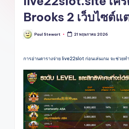
live22slot.site เคร
Brooks 2 เว็บไซต์แ
Paul Stewart
21 พฤษภาคม 2026
Posted
by
การอ่านตารางจ่าย live22slot ก่อนเล่นเกม จะช่วยทำใ