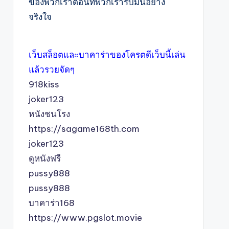
ของพวกเราตอนที่พวกเรารับมันอย่าง
จริงใจ
เว็บสล็อตและบาคาร่าของโครตดีเว็บนี้เล่น
แล้วรวยจัดๆ
918kiss
joker123
หนังชนโรง
https://sagame168th.com
joker123
ดูหนังฟรี
pussy888
pussy888
บาคาร่า168
https://www.pgslot.movie