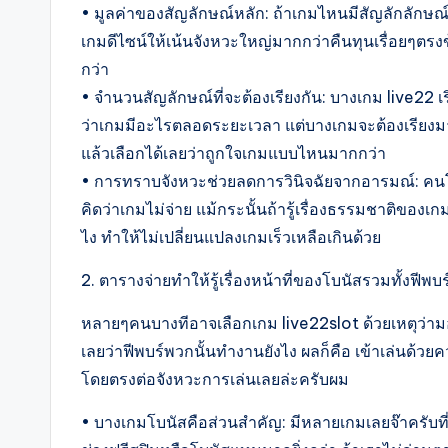
• มูลค่าของสัญลักษณ์หลัก: ถ้าเกมไหนมีสัญลักลักษณ์หล
เกมดีไซน์ให้เน้นจังหวะใหญ่มากกว่าคืนทุนเรื่อยๆตรงข้
กว่า
• จำนวนสัญลักษณ์ที่จะต้องเรียงกัน: บางเกม live22 เริ
ว่าเกมมีอะไรตลอดระยะเวลา แต่บางเกมจะต้องเรียงม
แล้วเลือกได้เลยว่าถูกใจเกมแบบไหนมากกว่า
• การทราบจังหวะช่วยลดการวินิจฉัยจากอารมณ์: คนโด
คิดว่าเกมไม่จ่าย แม้กระนั้นถ้ารู้เรื่องธรรมชาติขอ
ไง ทำให้ไม่เปลี่ยนแปลงเกมเร็วเหลือเกินด้วย
2. ตารางจ่ายทำให้รู้เรื่องหน้าที่ของโบนัสรวมทั้งฟีพบร
หลายๆคนบางทีอาจเลือกเกม live22slot ด้วยเหตุว่ามองเ
เลยว่าฟีพบร์พวกนั้นทำงานยังไง ผลก็คือ เข้าเล่นด้ว
โดยตรงต่อจังหวะการเล่นเลยล่ะครับผม
• บางเกมโบนัสคือส่วนสำคัญ: มีหลายเกมเลยจ๊าครับท