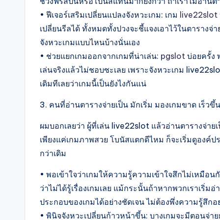
ช่วงฟรีสปินหรือโบนัสแทนมากยิ่งกว่า ถ้าเราไม่อ่านตารา
• ฟีเจอร์เสริมเปลี่ยนแปลงจังหวะเกม: เกม
live22slot
เปลี่ยนรีลได้ ทั้งหมดทั้งปวงจะชี้แจงเอาไว้ในตารางจ่ายอ
จังหวะเกมแบบไหนบ้างนั่นเอง
• ช่วยแยกเกมออกจากเกมที่น่าเล่น:
pgslot
บ่อยครั้ง
เล่นจริงแล้วไม่ชอบซะเลย เพราะจังหวะเกม live22slot
เดิมทีเลยว่าเกมนี้เป็นยังไงกันแน่
3. คนที่อ่านตารางจ่ายเป็น มักเริ่ม มองเกมขาด เร็วขึ้
ผมบอกเลยว่า ผู้ที่เล่น live22slot แล้วอ่านตารางจ่า
เพียงแค่เกมภาพสวย โบนัสแตกดีไหม ก็จะเริ่มดูองค์ปร
กว่าเดิม
• พอเข้าใจว่าเกมให้ความรู้ความเข้าใจสึกไม่เหมือนก
ว่าไม่ได้รู้เรื่องเกมเลย แม้กระนั้นถ้าหากพวกเราเริ่มอ
ประกอบของเกมได้อย่างชัดเจน ไม่ต้องพึ่งความรู้สึกอย
• พินิจจังหวะเปลี่ยนก้าวหน้าขึ้น: บางเกมจะมีตอนจ่า