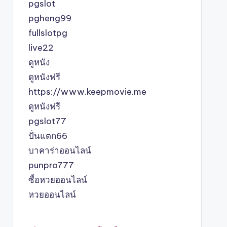
pgslot
pgheng99
fullslotpg
live22
ดูหนัง
ดูหนังฟรี
https://www.keepmovie.me
ดูหนังฟรี
pgslot77
ปั่นแตก66
บาคาร่าออนไลน์
punpro777
ซื้อหวยออนไลน์
หวยออนไลน์