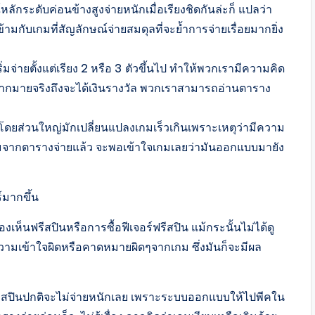
ักระดับค่อนข้างสูงจ่ายหนักเมื่อเรียงชิดกันล่ะก็ แปลว่า
ามกับเกมที่สัญลักษณ์จ่ายสมดุลที่จะย้ำการจ่ายเรื่อยมากยิ่ง
่มจ่ายตั้งแต่เรียง 2 หรือ 3 ตัวขึ้นไป ทำให้พวกเรามีความคิด
ากมายจริงถึงจะได้เงินรางวัล พวกเราสามารถอ่านตาราง
ยส่วนใหญ่มักเปลี่ยนแปลงเกมเร็วเกินเพราะเหตุว่ามีความ
งเกมจากตารางจ่ายแล้ว จะพอเข้าใจเกมเลยว่ามันออกแบบมายัง
์มากขึ้น
ห็นฟรีสปินหรือการซื้อฟีเจอร์ฟรีสปิน แม้กระนั้นไม่ได้ดู
ยความเข้าใจผิดหรือคาดหมายผิดๆจากเกม ซึ่งมันก็จะมีผล
ี่สปินปกติจะไม่จ่ายหนักเลย เพราะระบบออกแบบให้ไปพีคใน