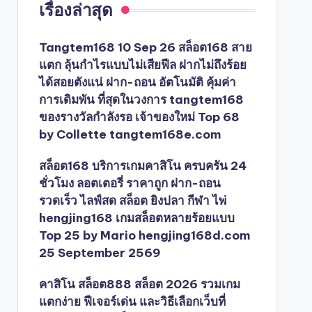
เรื่องล่าสุด
Tangtem168 10 Sep 26 สล็อต168 สาย
แตก ลุ้นกำไรแบบไม่เสียฟีล ฝากไม่ถึงร้อย
ได้สอยตังแน่ ฝาก-ถอน อัตโนมัติ คุ้มค่า
การเดิมพัน ที่สุดในวงการ tangtem168
ของรางวัลกำลังรอ เจ้าของใหม่ Top 68
by Collette tangtem168e.com
สล็อต168 บริการเกมคาสิโน ครบครัน 24
ชั่วโมง ลอตเตอรี่ ราคาถูก ฝาก-ถอน
รวดเร็ว ไลฟ์สด สล็อต ยิงปลา กีฬา ไพ่
hengjing168 เกมสล็อตหลายร้อยแบบ
Top 25 by Mario hengjing168d.com
25 September 2569
คาสิโน สล็อต888 สล็อต 2026 รวมเกม
แตกง่าย ฟีเจอร์เด่น และวิธีเลือกเว็บที่