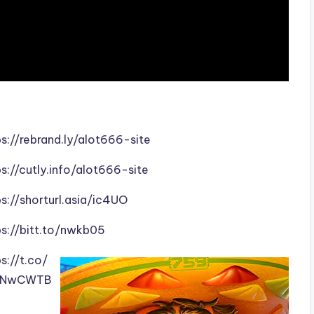
ps://rebrand.ly/alot666-site
ps://cutly.info/alot666-site
ps://shorturl.asia/ic4UO
ps://bitt.to/nwkb05
s://t.co/
xNwCWTB