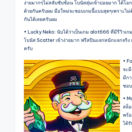
ง่ายมากๆไม่สลับซับซ้อน โบนัสสุ่มเข้าบ่อยมาก ได้โอ
ด้วยกันครับผม มือใหม่จะชอบเกมนี้แบบสุดๆเพราะไม่
กันได้เลยครับผม
• Lucky Neko: นับได้ว่าเป็นเกม alot666 ที่มีรีวิว
โบนัส Scatter เข้าง่ายมาก ฟรีสปินแจกหนักแจกจริง 
ครับ
• Fo
จะม
มีกา
ชอบเ
• M
สล็อ
พร้อ
ได้ร