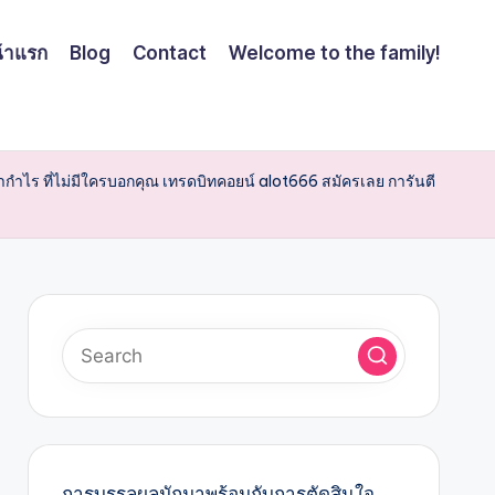
้าแรก
Blog
Contact
Welcome to the family!
ำไร ที่ไม่มีใครบอกคุณ เทรดบิทคอยน์ alot666 สมัครเลย การันตี
การบรรลุผลมักมาพร้อมกับการตัดสินใจ