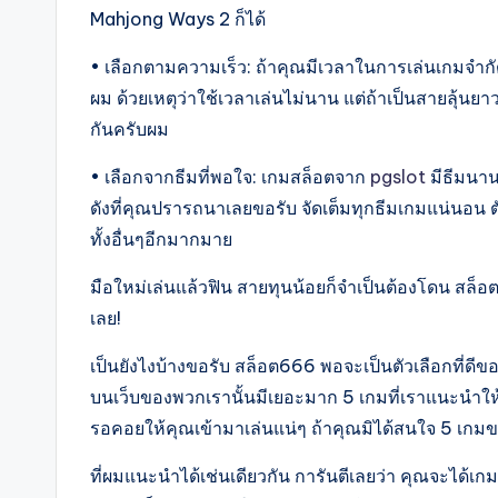
Mahjong Ways 2 ก็ได้
• เลือกตามความเร็ว: ถ้าคุณมีเวลาในการเล่นเกมจำกัดล่
ผม ด้วยเหตุว่าใช้เวลาเล่นไม่นาน แต่ถ้าเป็นสายลุ้นย
กันครับผม
• เลือกจากธีมที่พอใจ: เกมสล็อตจาก
pgslot
มีธีมนาน
ดังที่คุณปรารถนาเลยขอรับ จัดเต็มทุกธีมเกมแน่นอน 
ทั้งอื่นๆอีกมากมาย
มือใหม่เล่นแล้วฟิน สายทุนน้อยก็จำเป็นต้องโดน สล็อต
เลย!
เป็นยังไงบ้างขอรับ สล็อต666 พอจะเป็นตัวเลือกที่ดี
บนเว็บของพวกเรานั้นมีเยอะมาก 5 เกมที่เราแนะนำให้กั
รอคอยให้คุณเข้ามาเล่นแน่ๆ ถ้าคุณมิได้สนใจ 5 เก
ที่ผมแนะนำได้เช่นเดียวกัน การันตีเลยว่า คุณจะได้เ