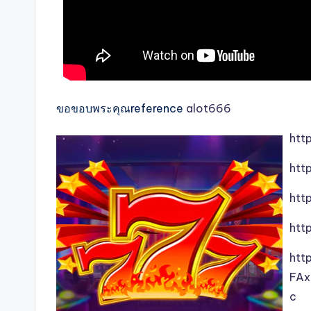
ขอขอบพระคุณreference
alot666
htt
htt
htt
htt
http
FA
c