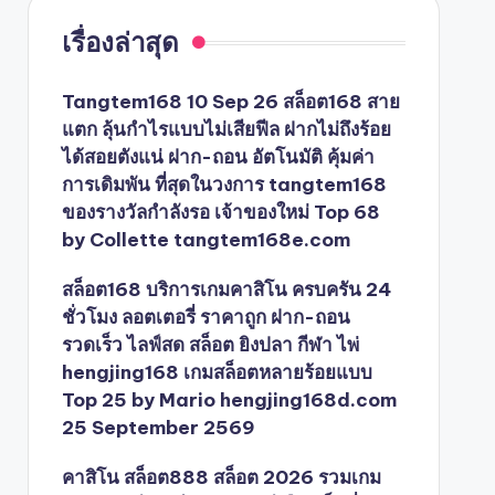
เรื่องล่าสุด
Tangtem168 10 Sep 26 สล็อต168 สาย
แตก ลุ้นกำไรแบบไม่เสียฟีล ฝากไม่ถึงร้อย
ได้สอยตังแน่ ฝาก-ถอน อัตโนมัติ คุ้มค่า
การเดิมพัน ที่สุดในวงการ tangtem168
ของรางวัลกำลังรอ เจ้าของใหม่ Top 68
by Collette tangtem168e.com
สล็อต168 บริการเกมคาสิโน ครบครัน 24
ชั่วโมง ลอตเตอรี่ ราคาถูก ฝาก-ถอน
รวดเร็ว ไลฟ์สด สล็อต ยิงปลา กีฬา ไพ่
hengjing168 เกมสล็อตหลายร้อยแบบ
Top 25 by Mario hengjing168d.com
25 September 2569
คาสิโน สล็อต888 สล็อต 2026 รวมเกม