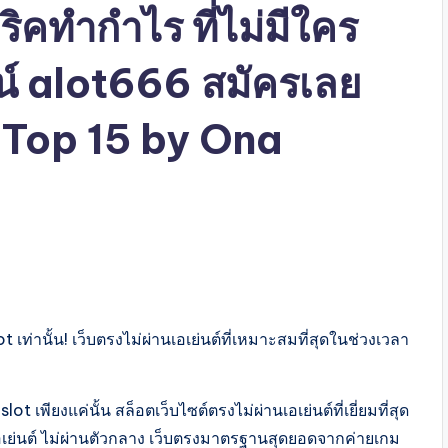
ิคทำกำไร ที่ไม่มีใคร
์ alot666 สมัครเลย
 Top 15 by Ona
lot เท่านั้น! เว็บตรงไม่ผ่านเอเย่นต์ที่เหมาะสมที่สุดในช่วงเวลา
ot เพียงแค่นั้น สล็อตเว็บไซต์ตรงไม่ผ่านเอเย่นต์ที่เยี่ยมที่สุด
เอเย่นต์ ไม่ผ่านตัวกลาง เว็บตรงมาตรฐานสุดยอดจากค่ายเกม