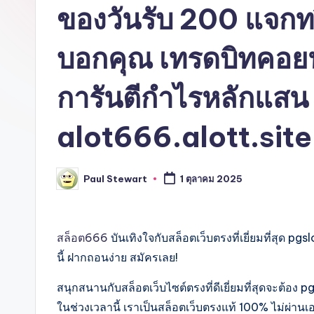
ของวันรับ 200 แจกทร
บอกคุณ เทรดบิทคอยน
การันตีกำไรหลักแสน
alot666.alott.site
Paul Stewart
1 ตุลาคม 2025
Posted
by
สล็อต666
บันเทิงใจกับสล็อตเว็บตรงที่เยี่ยมที่สุด pgs
นี้ ฝากถอนง่าย สมัครเลย!
สนุกสนานกับสล็อตเว็บไซต์ตรงที่ดีเยี่ยมที่สุดจะต้อง pgsl
ในช่วงเวลานี้ เราเป็นสล็อตเว็บตรงแท้ 100% ไม่ผ่าน