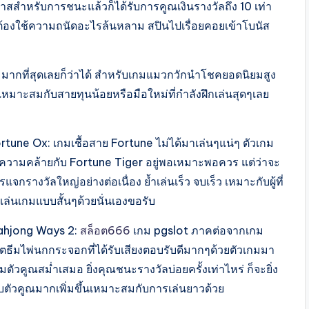
กาสสำหรับการชนะแล้วก็ได้รับการคูณเงินรางวัลถึง 10 เท่า
ต้องใช้ความถนัดอะไรล้นหลาม สปินไปเรื่อยคอยเข้าโบนัส
เกมมากที่สุดเลยก็ว่าได้ สำหรับเกมแมวกวักนำโชคยอดนิยมสูง
เหมาะสมกับสายทุนน้อยหรือมือใหม่ที่กำลังฝึกเล่นสุดๆเลย
rtune Ox: เกมเชื้อสาย Fortune ไม่ได้มาเล่นๆแน่ๆ ตัวเกม
ีความคล้ายกับ Fortune Tiger อยู่พอเหมาะพอควร แต่ว่าจะ
รแจกรางวัลใหญ่อย่างต่อเนื่อง ย้ำเล่นเร็ว จบเร็ว เหมาะกับผู้ที่
ล่นเกมแบบสั้นๆด้วยนั่นเองขอรับ
ahjong Ways 2:
สล็อต666
เกม pgslot ภาคต่อจากเกม
ตธีมไพ่นกกระจอกที่ได้รับเสียงตอบรับดีมากๆด้วยตัวเกมมา
มตัวคูณสม่ำเสมอ ยิ่งคุณชนะรางวัลบ่อยครั้งเท่าไหร่ ก็จะยิ่ง
ับตัวคูณมากเพิ่มขึ้นเหมาะสมกับการเล่นยาวด้วย