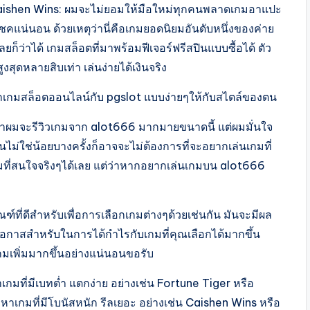
aishen Wins: ผมจะไม่ยอมให้มือใหม่ทุกคนพลาดเกมอาแปะ
คแน่นอน ด้วยเหตุว่านี่คือเกมยอดนิยมอันดับหนึ่งของค่าย
ลยก็ว่าได้ เกมสล็อตที่มาพร้อมฟีเจอร์ฟรีสปินแบบซื้อได้ ตัว
ูงสุดหลายสิบเท่า เล่นง่ายได้เงินจริง
อกเกมสล็อตออนไลน์กับ pgslot แบบง่ายๆให้กับสไตล์ของตน
่าผมจะรีวิวเกมจาก alot666 มากมายขนาดนี้ แต่ผมมั่นใจ
นไม่ใช่น้อยบางครั้งก็อาจจะไม่ต้องการที่จะอยากเล่นเกมที่
กมที่สนใจจริงๆได้เลย แต่ว่าหากอยากเล่นเกมบน alot666
ที่ดีสำหรับเพื่อการเลือกเกมต่างๆด้วยเช่นกัน มันจะมีผล
ด้โอกาสสำหรับในการได้กำไรกับเกมที่คุณเลือกได้มากขึ้น
มเพิ่มมากขึ้นอย่างแน่นอนขอรับ
กมที่มีเบทต่ำ แตกง่าย อย่างเช่น Fortune Tiger หรือ
งหาเกมที่มีโบนัสหนัก รีลเยอะ อย่างเช่น Caishen Wins หรือ