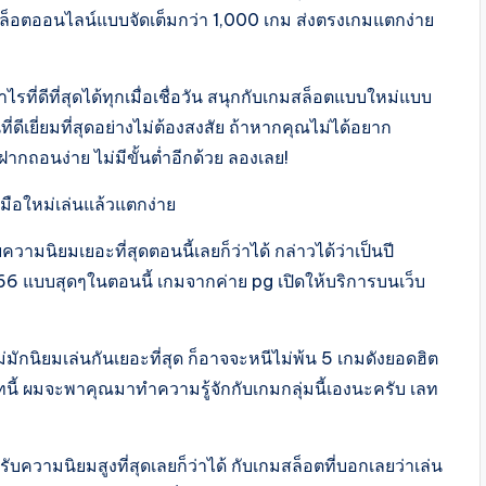
มสล็อตออนไลน์แบบจัดเต็มกว่า 1,000 เกม ส่งตรงเกมแตกง่าย
ี่ดีที่สุดได้ทุกเมื่อเชื่อวัน สนุกกับเกมสล็อตแบบใหม่แบบ
ดีเยี่ยมที่สุดอย่างไม่ต้องสงสัย ถ้าหากคุณไม่ได้อยาก
กถอนง่าย ไม่มีขั้นต่ำอีกด้วย ลองเลย!
มือใหม่เล่นแล้วแตกง่าย
วามนิยมเยอะที่สุดตอนนี้เลยก็ว่าได้ กล่าวได้ว่าเป็นปี
6 แบบสุดๆในตอนนี้ เกมจากค่าย pg เปิดให้บริการบนเว็บ
ม่มักนิยมเล่นกันเยอะที่สุด ก็อาจจะหนีไม่พ้น 5 เกมดังยอดฮิต
์ทนี้ ผมจะพาคุณมาทำความรู้จักกับเกมกลุ่มนี้เองนะครับ เลท
รับความนิยมสูงที่สุดเลยก็ว่าได้ กับเกมสล็อตที่บอกเลยว่าเล่น