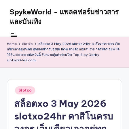
SpykeWorld - แพลตฟอร์มข่าวสาร
และบันเทิง
Home
Slotxo
สล็อตxo 3 May 2026 slotxo24hr คาสิโนครบวงจร เว็บ
เดียวเอาอยู่ทุกเกม ทุกยอดฝากรับสูงสุด 1ล้าน ค่ายดัง เกมเล่นง่าย กดสมัครเลยพี่ มีดี
ให้ลุ้น slotxo สมัครวันนี้ รับความคุ้มค่าก่อนใคร Top 5 by Darby
slotxo24hre.com
Posted
Slotxo
in
สล็อตxo 3 May 2026
slotxo24hr คาสิโนครบ
วงจร เว็บเดียวเอาอยู่ทุก