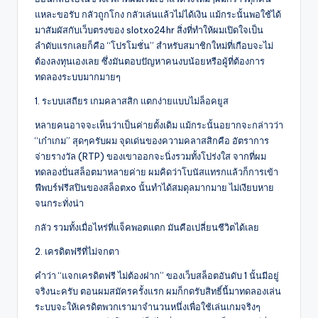
แหละขอรับ กลัวถูกโกง กลัวเล่นแล้วไม่ได้เงิน แม้กระนั้นพอใช้ได้
มาสัมผัสกับเว็บตรงของ slotxo24hr สิ่งที่ทำให้ผมเปิดใจเป็น
ลำดับแรกเลยก็คือ “โปรโมชั่น” สำหรับสมาชิกใหม่ที่เกือบจะไม่
ต้องลงทุนเองเลย ซึ่งมันตอบปัญหาคนงบน้อยหรือผู้ที่ต้องการ
ทดลองระบบมากมายๆ
1. ระบบเสถียร เกมคลาสสิก แตกง่ายแบบไม่ล็อคยูส
หลายคนอาจจะเห็นว่าเป็นค่ายดั้งเดิม แม้กระนั้นอยากจะกล่าวว่า
“เก๋าเกม” สุดๆครับผม จุดเด่นของความคลาสสิกคือ อัตราการ
จ่ายรางวัล (RTP) ของเขาออกจะนิ่งรวมทั้งโปร่งใส จากที่ผม
ทดลองปั่นสล็อตมาหลายค่าย ผมคิดว่าโบนัสแทรกแล้วก็การเข้า
ฟีพบร์ฟรีสปินของสล็อตxo นั้นทำได้สมดุลมากมาย ไม่เงียบหาย
จนกระทั่งน่า
กลัว รวมทั้งเมื่อไหร่ที่แจ็คพอตแตก มันคือเปลี่ยนชีวิตได้เลย
2. เครดิตฟรีที่ไม่จกตา
คำว่า “แจกเครดิตฟรี ไม่ต้องฝาก” ของเว็บสล็อตอันดับ 1 นั้นมีอยู่
จริงนะครับ ตอนผมสมัครครั้งแรก ผมก็กดรับสิทธิ์นี้มาทดลองเล่น
ระบบจะให้เครดิตพวกเรามาจำนวนหนึ่งเพื่อใช้เล่นเกมจริงๆ