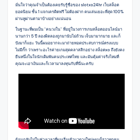
มั่นใจว่าคุณจำเป็นต้องเคยรับรู้ชื่อของ slotxo24hr เว็บสล็อต
ยอดนิยม ชั้น 1 แจกเครดิตฟรี ไม่ต้องฝาก คนเล่นเยอะที่สุด 100%
ผ่านหูผ่านตามาบ้างอย่างแน่นอน
ในฐานะที่ผมเป็น “คนวงใน” ที่อยู่ในวงการเกมสล็อตออนไลน์มา
นานกว่า 5 ปี ลองผิดลองถูกมานับไม่ถ้วน เจ็บมามากมาย และก็
ปังมาก็แยะ วันนี้ผมอยากจะมาถ่ายทอดประสบการณ์ตรงแบบ
ไม่มีกั๊ก ว่าเพราะอะไรค่ายเกมสุดคลาสสิกอย่าง สล็อตxo ถึงยังคง
ยืนหนึ่งในใจนักเดิมพันคนประเทศไทย และมันคุ้มค่าจริงไหมที่
คุณจะเอาเงินและก็เวลามาลงทุนกับที่นี่นะครับ
ย้อนกลับไปในช่วงเวลาที่ผมเริ่มเข้าแวดวงใหม่ๆผมก็ราวทุกคน