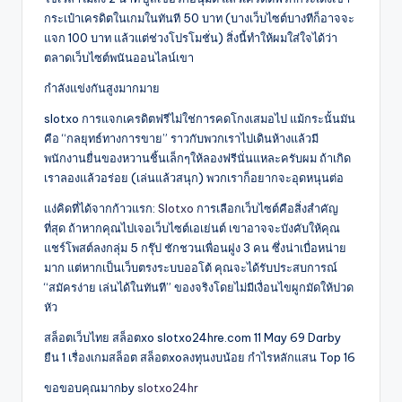
กระเป๋าเครดิตในเกมในทันที 50 บาท (บางเว็บไซต์บางทีก็อาจจะ
แจก 100 บาท แล้วแต่ช่วงโปรโมชั่น) สิ่งนี้ทำให้ผมใส่ใจได้ว่า
ตลาดเว็บไซต์พนันออนไลน์เขา
กำลังแข่งกันสูงมากมาย
slotxo การแจกเครดิตฟรีไม่ใช่การคดโกงเสมอไป แม้กระนั้นมัน
คือ “กลยุทธ์ทางการขาย” ราวกับพวกเราไปเดินห้างแล้วมี
พนักงานยื่นของหวานชิ้นเล็กๆให้ลองฟรีนั่นแหละครับผม ถ้าเกิด
เราลองแล้วอร่อย (เล่นแล้วสนุก) พวกเราก็อยากจะอุดหนุนต่อ
แง่คิดที่ได้จากก้าวแรก:
Slotxo
การเลือกเว็บไซต์คือสิ่งสำคัญ
ที่สุด ถ้าหากคุณไปเจอเว็บไซต์เอเย่นต์ เขาอาจจะบังคับให้คุณ
แชร์โพสต์ลงกลุ่ม 5 กรุ๊ป ชักชวนเพื่อนฝูง 3 คน ซึ่งน่าเบื่อหน่าย
มาก แต่หากเป็นเว็บตรงระบบออโต้ คุณจะได้รับประสบการณ์
“สมัครง่าย เล่นได้ในทันที” ของจริงโดยไม่มีเงื่อนไขผูกมัดให้ปวด
หัว
สล็อตเว็บไทย สล็อตxo slotxo24hre.com 11 May 69 Darby
ยืน 1 เรื่องเกมสล็อต สล็อตxoลงทุนงบน้อย กำไรหลักแสน Top 16
ขอขอบคุณมากby
slotxo24hr