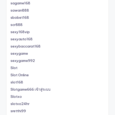
sagame168
sawan888
sbobet168
scr888
sexy168vip
sexyauto168
sexybaccarat168
sexygame
sexygame992
Slot
Slot Online
slot168
Slotgame666 เข้าสู่ระบบ
Slotxo
slotxo24hr
sretthi99