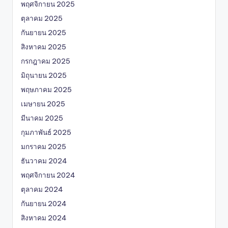
พฤศจิกายน 2025
ตุลาคม 2025
กันยายน 2025
สิงหาคม 2025
กรกฎาคม 2025
มิถุนายน 2025
พฤษภาคม 2025
เมษายน 2025
มีนาคม 2025
กุมภาพันธ์ 2025
มกราคม 2025
ธันวาคม 2024
พฤศจิกายน 2024
ตุลาคม 2024
กันยายน 2024
สิงหาคม 2024