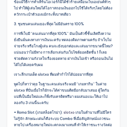
ข้อแม้วิธีการทำเทิร์นโอเวอร์ก็มิได้ชั่วร้ายเสมือนเว็บเอเย่นต์ทั่วๆ
ไป ทำให้ผู้เล่นใหม่ได้โอกาสถอนเงินออกไปใช้ได้จริงๆโดยไม่ต้อง
ควักกระเป๋าตัวเองแม้กระทั้งบาทเดียว
3. ชุมชนคนเล่นเยอะที่สุด ไม่มีอันตราย 100%
การที่เว็บมี “คนเล่นมากที่สุด 100%” มันเป็นตัวชี้ชั้นเลิศถึงความ
ยั่งยืนมั่นคงทางการเงินนะครับ ทดลองคิดภาพตามครับ ถ้าเว็บไม่
จ่ายจริง หรือโกงผู้เล่น คนจะยังบอกต่อและเล่นมากขนาดนี้ไหม?
แน่นอนว่าไม่มีทาง การเลือกเล่นกับเว็บไซต์ยอดฮิตชั้น 1 ก็เลย
ช่วยตัดความกังวลใจเรื่องยอดหาย ฝากเงินไม่เข้า หรือถอนเงินไม่
ได้ไปได้เลยครับผม
เจาะลึกเกมเด็ด slotxo ที่ผมทำกำไรได้บ่อยมากที่สุด
พูดไปก็หาว่าคุย ในฐานะคนเล่นจริง ผมมี “เกมหากิน” ในค่าย
slotxo ที่ปั่นเมื่อไรก็มักจะได้ค่าขนมติดมือกลับมาเสมอ ผู้ใดกัน
แน่ที่เป็นมือใหม่และก็พึ่งรับเครดิตฟรีมา ผมเสนอแนะให้เอาไป
ลองกับ 3 เกมนี้นะครับ:
• Roma Slot (เกมสล็อตโรม่า):
slotxo
เกมในตำนานที่ไม่มีใคร
ไม่รู้จัก ลักษณะเด่นก็คือระบบ Combo ที่เมื่อสัญลักษณ์แถวชนะ
หายไป เครื่องหมายใหม่จะตกลงมาแทนที่ ทำให้เราชนะรางวัลต่อ