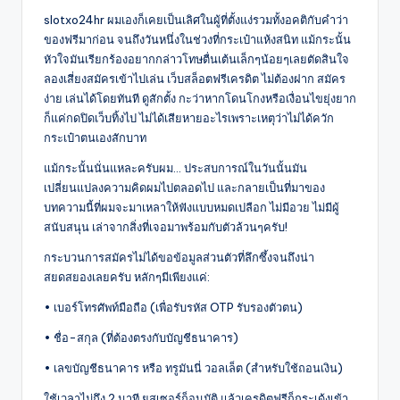
slotxo24hr ผมเองก็เคยเป็นเลิศในผู้ที่ตั้งแง่รวมทั้งอคติกับคำว่า
ของฟรีมาก่อน จนถึงวันหนึ่งในช่วงที่กระเป๋าแห้งสนิท แม้กระนั้น
หัวใจมันเรียกร้องอยากกล่าวโทษตื่นเต้นเล็กๆน้อยๆเลยตัดสินใจ
ลองเสี่ยงสมัครเข้าไปเล่น เว็บสล็อตฟรีเครดิต ไม่ต้องฝาก สมัคร
ง่าย เล่นได้โดยทันที ดูสักตั้ง กะว่าหากโดนโกงหรือเงื่อนไขยุ่งยาก
ก็แค่กดปิดเว็บทิ้งไป ไม่ได้เสียหายอะไรเพราะเหตุว่าไม่ได้ควัก
กระเป๋าตนเองสักบาท
แม้กระนั้นนั่นแหละครับผม… ประสบการณ์ในวันนั้นมัน
เปลี่ยนแปลงความคิดผมไปตลอดไป และกลายเป็นที่มาของ
บทความนี้ที่ผมจะมาเหลาให้ฟังแบบหมดเปลือก ไม่มีอวย ไม่มีผู้
สนับสนุน เล่าจากสิ่งที่เจอมาพร้อมกับตัวล้วนๆครับ!
กระบวนการสมัครไม่ได้ขอข้อมูลส่วนตัวที่ลึกซึ้งจนถึงน่า
สยดสยองเลยครับ หลักๆมีเพียงแค่:
• เบอร์โทรศัพท์มือถือ (เพื่อรับรหัส OTP รับรองตัวตน)
• ชื่อ-สกุล (ที่ต้องตรงกับบัญชีธนาคาร)
• เลขบัญชีธนาคาร หรือ ทรูมันนี่ วอลเล็ต (สำหรับใช้ถอนเงิน)
ใช้เวลาไม่ถึง 2 นาที ยูสเซอร์ก็อนุมัติ แล้วเครดิตฟรีก็กระเด้งเข้า