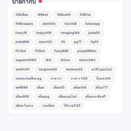
ป้ายกำกับ
168สล็อต
188bet
188betth
918Kiss
918kissauto
alot666
faro168
fullslotpg
funny18
happy168
hengjing168
jinda55
jinda888
Joker123
PG
pg77
Pg99
PG Slot
PGSlot
Pussy888
pussy888fun
sagame168th
Slot
Slotxo
slotxo24hr
sretthi99
tangtem168
temmax69
คาสิโนออนไลน์
ทดลองเล่นสล็อต pg
บาคาร่า
บาคาร่า168
ปั่นแตก66
พุซซี่888
สล็อต
สล็อต55
สล็อต168
สล็อต777
สล็อต888
สล็อตpg
สล็อตออนไลน์
สล็อตเครดิตฟรี
สล็อตเว็บตรง
เกมสล็อต
โจ๊กเกอร์123