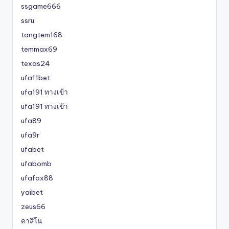
ssgame666
ssru
tangtem168
temmax69
texas24
ufa11bet
ufa191 ทางเข้า
ufa191 ทางเข้า
ufa89
ufa9r
ufabet
ufabomb
ufafox88
yaibet
zeus66
คาสิโน