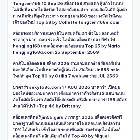
Tangtem168 10 Sep 26 สล็อต168 สายแตก ลุ้นกำไรแบบ
ไม่เสียฟีล ฝากไม่ถึงร้อย ได้สอยตังแน่ ฝาก-ถอน อัตโนมัติ คุ้มค่า
การเดิมพัน ที่สุดในวงการ tangtem168 ของรางวัลกำลังรอ
เจ้าของใหม่ Top 68 by Collette tangtem168e.com
สล็อต168 บริการเกมคาสิโน ครบครัน 24 ชั่วโมง ลอตเตอรี่
ราคาถูก ฝาก-ถอน รวดเร็ว ไลฟ์สด สล็อต ยิงปลา กีฬา ไพ่
hengjing168 เกมสล็อตหลายร้อยแบบ Top 25 by Mario
hengjing168d.com 25 September 2569
คาสิโน สล็อต888 สล็อต 2026 รวมเกมแตกง่าย ฟีเจอร์เด่น
และวิธีเลือกเว็บที่เหมาะกับผู้เล่น เว็บเปิดใหม่ Jin888.asia
ใหม่ล่าสุด Top 80 by Otilia 7 webแตกง่าย JUL 2569
บาคาร่า sexy168c.com 17 AUG 2026 บาคาร่า เปิดมุม
มองใหม่ของเกมบาคาร่า เซียนบาคาร่าตัวจริงรับ 3 แสน ระบบ
อัตโนมัติเจ้าแรก สัมผัสโต๊ะสดระดับพรีเมียม บาคาร่า168 สมัคร
ง่าย ได้โปรไว Top 46 by Brittany
สล็อตเครดิตฟรี jin55.guru 7 กรกฎา 2026 สล็อตเครดิตฟรี
มาตรฐานดี ระบบแน่น เล่นแล้วสบายใจ แคชแบค ยิงปลารับ
10% ได้เงินเร็ว เข้าใจง่าย ระบบทันสมัย รองรับทุกไลฟ์สไตล์
สล็อตเครดิตฟรี คลิกเดียวเริ่มได้ Top 40 by Miquel