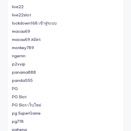
live22
live22slot
lockdown168 เข้าสู่ระบบ
macau69
macau69 สมัคร
monkey789
ngernn
p2vvip
panama888
panda555
PG
PG Slot
PG Slot เว็บใหม่
pg SuperGame
pg718
pgheng