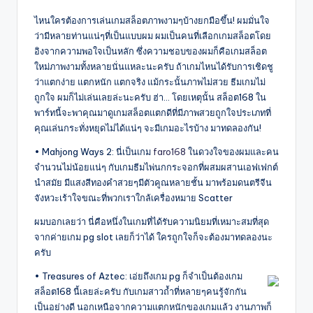
ไหนใครต้องการเล่นเกมสล็อตภาพงามๆบ้างยกมือขึ้น! ผมมั่นใจ
ว่ามีหลายท่านแน่ๆที่เป็นแบบผม ผมเป็นคนที่เลือกเกมสล็อตโดย
อิงจากความพอใจเป็นหลัก ซึ่งความชอบของผมก็คือเกมสล็อต
ใหม่ภาพงามทั้งหลายนั่นแหละนะครับ ถ้าเกมไหนได้รับการเชิดชู
ว่าแตกง่าย แตกหนัก แตกจริง แม้กระนั้นภาพไม่สวย ธีมเกมไม่
ถูกใจ ผมก็ไม่เล่นเลยล่ะนะครับ ฮ่า… โดยเหตุนั้น สล็อต168 ใน
พาร์ทนี้จะพาคุณมาดูเกมสล็อตแตกดีที่มีภาพสวยถูกใจประเภทที่
คุณเล่นกระทั่งหยุดไม่ได้แน่ๆ จะมีเกมอะไรบ้าง มาทดลองกัน!
• Mahjong Ways 2: นี่เป็นเกม
faro168
ในดวงใจของผมและคน
จำนวนไม่น้อยแน่ๆ กับเกมธีมไพ่นกกระจอกที่ผสมผสานเอฟเฟกต์
นำสมัย มีแสงสีทองคำสวยๆมีตัวคูณหลายชั้น มาพร้อมดนตรีจีน
จังหวะเร้าใจขณะที่พวกเราใกล้เครื่องหมาย Scatter
ผมบอกเลยว่า นี่คือหนึ่งในเกมที่ได้รับความนิยมที่เหมาะสมที่สุด
จากค่ายเกม pg slot เลยก็ว่าได้ ใครถูกใจก็จะต้องมาทดลองนะ
ครับ
• Treasures of Aztec: เอ่ยถึงเกม pg ก็จำเป็นต้องเกม
สล็อต168 นี้เลยล่ะครับ กับเกมสาวถ้ำที่หลายๆคนรู้จักกัน
เป็นอย่างดี นอกเหนือจากความแตกหนักของเกมแล้ว งานภาพก็