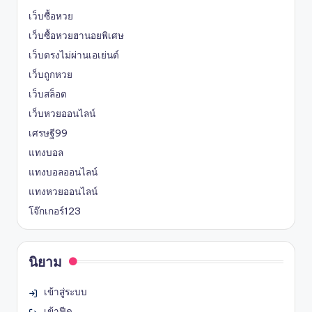
เว็บซื้อหวย
เว็บซื้อหวยฮานอยพิเศษ
เว็บตรงไม่ผ่านเอเย่นต์
เว็บถูกหวย
เว็บสล็อต
เว็บหวยออนไลน์
เศรษฐี99
แทงบอล
แทงบอลออนไลน์
แทงหวยออนไลน์
โจ๊กเกอร์123
นิยาม
เข้าสู่ระบบ
เข้าฟีด