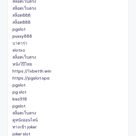
สล็อตเว็บตรง
สล็อตเว็บตรง
สล็อต888
สล็อต888
pgslot
pussy888
บาคาร่า
slotxo
สล็อตเว็บตรง
หนังโป๊ไทย
https://1xbetth.win
https://pgslot.spa
pgslot
pg slot
kiss918
pgslot
สล็อตเว็บตรง
ดูหนังออนไลน์
ทางเข้า joker
joker slot