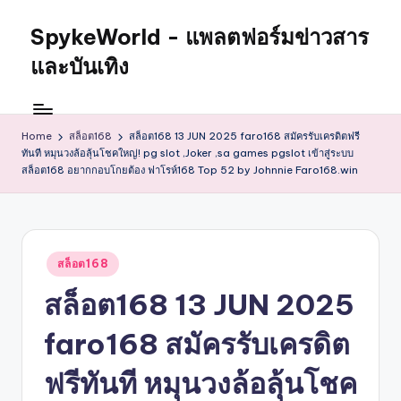
SpykeWorld - แพลตฟอร์มข่าวสาร
และบันเทิง
Home
สล็อต168
สล็อต168 13 JUN 2025 faro168 สมัครรับเครดิตฟรี
ทันที หมุนวงล้อลุ้นโชคใหญ่! pg slot ,Joker ,sa games pgslot เข้าสู่ระบบ
สล็อต168 อยากกอบโกยต้อง ฟาโรห์168 Top 52 by Johnnie Faro168.win
Posted
สล็อต168
in
สล็อต168 13 JUN 2025
faro168 สมัครรับเครดิต
ฟรีทันที หมุนวงล้อลุ้นโชค