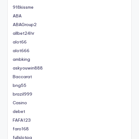
918kissme
ABA
ABAGroup2
allbet24hr
alot66
alot666
ambking
askyouwin888
Baccarat
bng55
brazil999
Casino
debet
FAFA123
faro168
fullslotpg