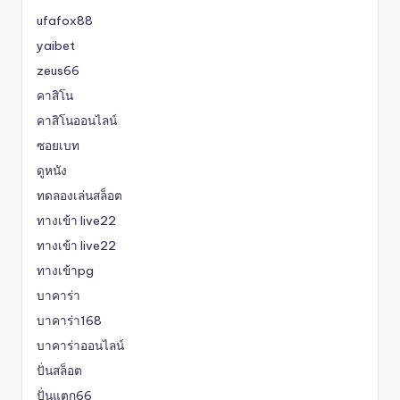
ufafox88
yaibet
zeus66
คาสิโน
คาสิโนออนไลน์
ซอยเบท
ดูหนัง
ทดลองเล่นสล็อต
ทางเข้า live22
ทางเข้า live22
ทางเข้าpg
บาคาร่า
บาคาร่า168
บาคาร่าออนไลน์
ปั่นสล็อต
ปั่นแตก66