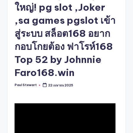
ใหญ่! pg slot ,Joker
,sa games pgslot เข้า
สู่ระบบ สล็อต168 อยาก
กอบโกยต้อง ฟาโรห์168
Top 52 by Johnnie
Faro168.win
Paul Stewart
22 เมษายน 2025
Posted
by