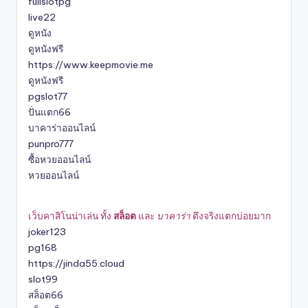
fullslotpg
live22
ดูหนัง
ดูหนังฟรี
https://www.keepmovie.me
ดูหนังฟรี
pgslot77
ปั่นแตก66
บาคาร่าออนไลน์
punpro777
ซื้อหวยออนไลน์
หวยออนไลน์
เว็บคาสิโนน่าเล่น ทั้ง
สล็อต
และ
บาคาร่า
ตึงจริงแตกบ่อยมาก
joker123
pg168
https://jinda55.cloud
slot99
สล็อต66