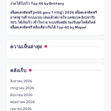
ง่าย ได้โปรไว Top 46 by Brittany
สล็อตเครดิตฟรี jin55.guru 7 กรกฎา 2026 สล็อตเครดิตฟรี
มาตรฐานดี ระบบแน่น เล่นแล้วสบายใจ แคชแบค ยิงปลารับ
10% ได้เงินเร็ว เข้าใจง่าย ระบบทันสมัย รองรับทุกไลฟ์สไตล์
สล็อตเครดิตฟรี คลิกเดียวเริ่มได้ Top 40 by Miquel
ความเห็นล่าสุด
คลังเก็บ
สิงหาคม 2026
กรกฎาคม 2026
มิถุนายน 2026
พฤษภาคม 2026
เมษายน 2026