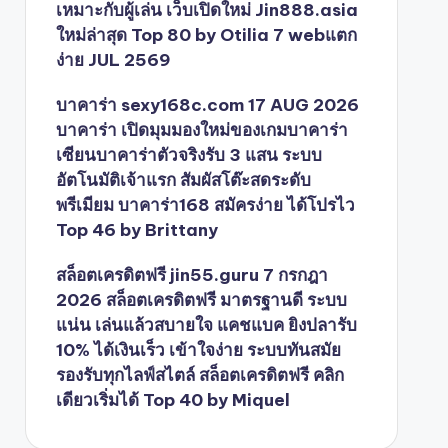
เหมาะกับผู้เล่น เว็บเปิดใหม่ Jin888.asia
ใหม่ล่าสุด Top 80 by Otilia 7 webแตก
ง่าย JUL 2569
บาคาร่า sexy168c.com 17 AUG 2026
บาคาร่า เปิดมุมมองใหม่ของเกมบาคาร่า
เซียนบาคาร่าตัวจริงรับ 3 แสน ระบบ
อัตโนมัติเจ้าแรก สัมผัสโต๊ะสดระดับ
พรีเมียม บาคาร่า168 สมัครง่าย ได้โปรไว
Top 46 by Brittany
สล็อตเครดิตฟรี jin55.guru 7 กรกฎา
2026 สล็อตเครดิตฟรี มาตรฐานดี ระบบ
แน่น เล่นแล้วสบายใจ แคชแบค ยิงปลารับ
10% ได้เงินเร็ว เข้าใจง่าย ระบบทันสมัย
รองรับทุกไลฟ์สไตล์ สล็อตเครดิตฟรี คลิก
เดียวเริ่มได้ Top 40 by Miquel