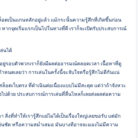
ป็นแกนหลักอยู่แล้ว แม้กระนั้นความรู้สึกที่เกิดขึ้นก่อน
้นด้วย หากจุดเริ่มแรกเป็นไปในทางที่ดี เราก็จะเปิดรับประสบการณ์
ล่นได้
ี่อยู่รอบตัวพวกเราก็ยังมีผลต่ออารมณ์ตลอดเวลา เนื้อหาที่ดู
หนดเลยว่า การเล่นในครั้งนี้จะจับใจหรือรู้สึกไม่ดีกันแน่
็อตเว็บตรง ที่ดำเนินต่อเนื่องแบบไม่มีสะดุด แต่ว่าถ้าจังหวะ
งไปด้วย ประสบการณ์การเล่นที่ลื่นไหลก็เลยส่งผลต่อความ
 สิ่งที่ทำให้เรารู้สึกแย่ไม่ได้เป็นเรื่องใหญ่เลยขอรับ แต่มัก
ามเด่นชัด หรือความสม่ำเสมอ มันบางทีอาจจะมองไม่มีความ