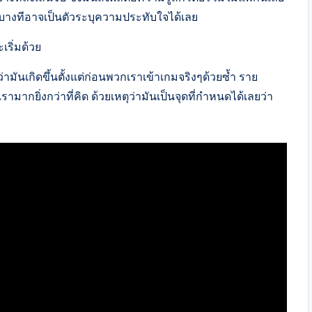
บางทีอาจเป็นตัวระบุความประทับใจได้เลย
เริ่มด้วย
ว่ามันเกิดขึ้นตั้งแต่ก่อนพวกเราเข้าเกมจริงๆด้วยซ้ำ ราย
ากยิ่งกว่าที่คิด ด้วยเหตุว่ามันเป็นจุดที่กำหนดได้เลยว่า