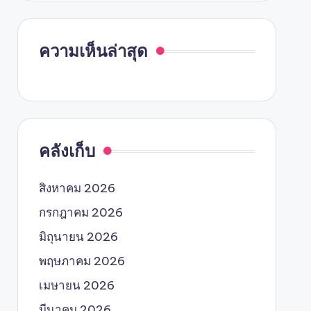
ความเห็นล่าสุด
คลังเก็บ
สิงหาคม 2026
กรกฎาคม 2026
มิถุนายน 2026
พฤษภาคม 2026
เมษายน 2026
มีนาคม 2026