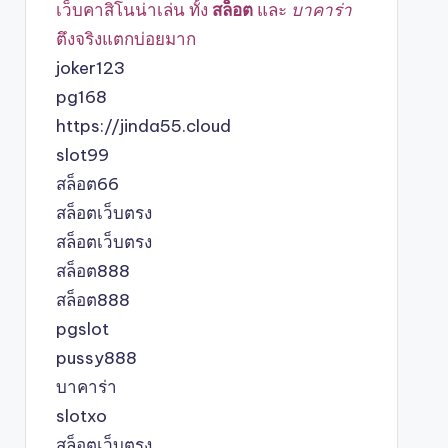
เว็บคาสิโนน่าเล่น ทั้ง
สล็อต
และ
บาคาร่า
ตึงจริงแตกบ่อยมาก
joker123
pg168
https://jinda55.cloud
slot99
สล็อต66
สล็อตเว็บตรง
สล็อตเว็บตรง
สล็อต888
สล็อต888
pgslot
pussy888
บาคาร่า
slotxo
สล็อตเว็บตรง