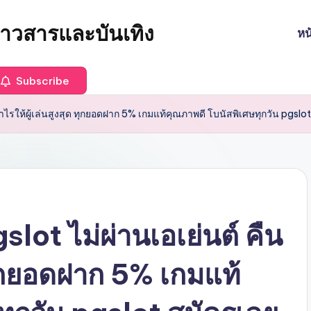
าวสารและบันเทิง
หน
Subscribe
กำไรให้ผู้เล่นสูงสุด ทุกยอดฝาก 5% เกมแท้คุณภาพดี โบนัสพิเศษทุกวัน pgs
lot ไม่ผ่านเอเย่นต์ คืน
 ทุกยอดฝาก 5% เกมแท้