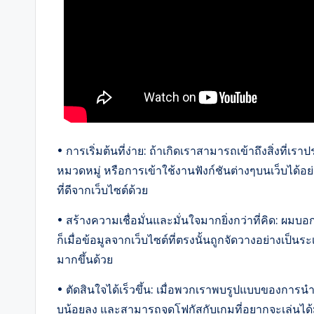
• การเริ่มต้นที่ง่าย: ถ้าเกิดเราสามารถเข้าถึงสิ่งที่
หมวดหมู่ หรือการเข้าใช้งานฟังก์ชันต่างๆบนเว็บได้อ
ที่ดีจากเว็บไซต์ด้วย
• สร้างความเชื่อมั่นและมั่นใจมากยิ่งกว่าที่คิด: ผมบอ
ก็เมื่อข้อมูลจากเว็บไซต์ที่ตรงนั้นถูกจัดวางอย่างเป็นร
มากขึ้นด้วย
• ตัดสินใจได้เร็วขึ้น: เมื่อพวกเราพบรูปแบบของการน
บน้อยลง และสามารถจุดโฟกัสกับเกมที่อยากจะเล่นได้มาก