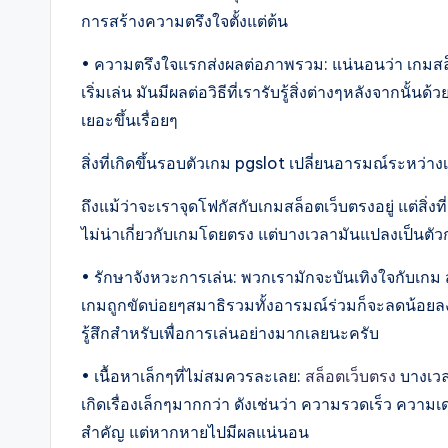
การสร้างความตรึงใจตั้งแต่ต้น
• ความตรึงใจแรกส่งผลต่อภาพรวม: แน่นอนว่า เกมสล็อตเ
เริ่มเล่น มันมีผลต่อวิธีที่เรารับรู้สิ่งต่างๆหลังจากนั
เยอะขึ้นเรื่อยๆ
สิ่งที่เกิดขึ้นรอบตัวเกม pgslot เปลี่ยนอารมณ์ระหว่างเ
ถึงแม้ว่าจะเราจุดโฟกัสกับเกมสล็อตเว็บตรงอยู่ แต่สิ่งท
ไม่น่าเกี่ยวกับเกมโดยตรง แต่บางเวลามันแปลงเป็นตัวกำ
• รักษาจังหวะการเล่น: พวกเรามักจะบันเทิงใจกับเกม สล
เกมถูกขัดบ่อยๆสมาธิรวมทั้งอารมณ์ร่วมก็จะลดน้อยล
รู้สึกสำหรับเพื่อการเล่นอย่างมากเลยนะครับ
• เนื้อหาเล็กๆที่ไม่สมควรละเลย:
สล็อตเว็บตรง
บางเวลา
เกิดเรื่องเล็กๆมากกว่า ดังเช่นว่า ความรวดเร็ว คว
สำคัญ แต่หากหายไปมีผลแน่นอน