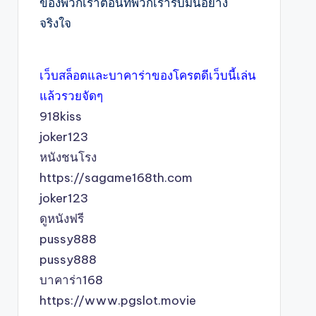
ของพวกเราตอนที่พวกเรารับมันอย่าง
จริงใจ
เว็บสล็อตและบาคาร่าของโครตดีเว็บนี้เล่น
แล้วรวยจัดๆ
918kiss
joker123
หนังชนโรง
https://sagame168th.com
joker123
ดูหนังฟรี
pussy888
pussy888
บาคาร่า168
https://www.pgslot.movie