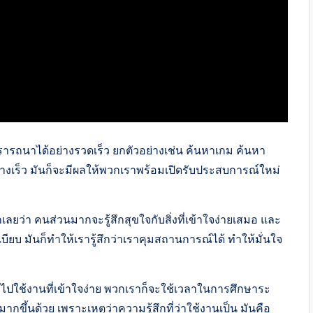
เราปรารถนาได้อย่างรวดเร็ว ยกตัวอย่างเช่น ค้นหาเกม ค้นหา
ย่างเร็ว มันก็จะมีผลให้พวกเราพร้อมเปิดรับประสบการณ์ใหม่
กเลยว่า คนส่วนมากจะรู้สึกสุขใจกับสิ่งที่เข้าใจง่ายเสมอ และ
ะเบียบ มันก็ทำให้เรารู้สึกว่าเราคุมสถานการณ์ได้ ทำให้มั่นใจ
ำไปใช้งานที่เข้าใจง่าย พวกเราก็จะใช้เวลาในการศึกษาระ
ขึ้นด้วย เพราะเหตุว่าความรู้สึกที่ว่าใช้งานเป็น มันคือ