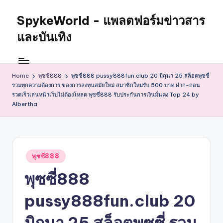
SpykeWorld - แพลตฟอร์มข่าวสาร
และบันเทิง
Home
พุซซี่888
พุซซี่888 pussy888fun.club 20 มิถุนา 25 สล็อตพุซซี่
รวมทุกความต้องการ ของการลงทุนสมัยใหม่ สมาชิกใหม่รับ 500 บาท ฝาก-ถอน
รวดเร็วเล่นหน้าเว็บไม่ต้องโหลด พุซซี่888 รับประกันการเงินมั่นคง Top 24 by
Albertha
Posted
พุซซี่888
in
พุซซี่888
pussy888fun.club 20
มิถุนา 25 สล็อตพุซซี่ รวม