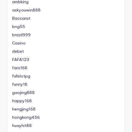
ambking
askyouwin888
Baccarat
bng55
brazil999
Casino
debet
FAFA123
faro168
fullslotpg
funny18
gaojing888
happy168
hengjing168
hongkong456
huayhit88