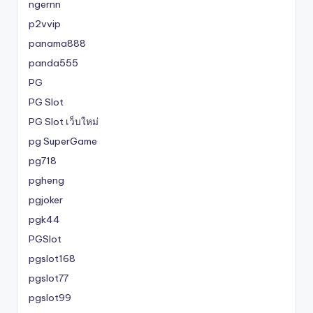
ngernn
p2vvip
panama888
panda555
PG
PG Slot
PG Slot เว็บใหม่
pg SuperGame
pg718
pgheng
pgjoker
pgk44
PGSlot
pgslot168
pgslot77
pgslot99