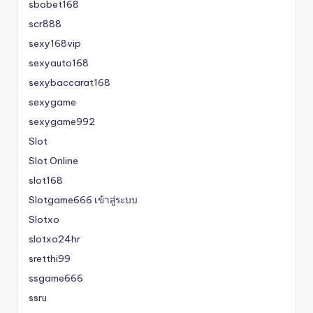
sbobet168
scr888
sexy168vip
sexyauto168
sexybaccarat168
sexygame
sexygame992
Slot
Slot Online
slot168
Slotgame666 เข้าสู่ระบบ
Slotxo
slotxo24hr
sretthi99
ssgame666
ssru