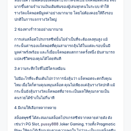
หนึ่งในความพิเศษของสล็อตโปรเกรสซีฟเป็น แจ็คพอตสะสม ที่จะ
มากขึ้นตามจำนวนเงินเดิมพันของผู้เล่นทุกคนในระบบ ทำให้
รางวัลแจ็คพอตมีมูลค่าอย่างมากมาย โดยไม่ต้องคอยให้ถึงรอบ
ปกติในการแจกรางวัลใหญ่
2.ช่องทางร่ำรวยอย่างมากมาย
การเล่นสล็อตโปรเกรสซีฟนั้นไม่จำเป็นที่จะต้องลงทุนสูง แม้
กระนั้นค่าของแจ็คพอตที่คุณสามารถลุ้นได้ในแต่ละรอบนั้นมี
มูลค่าพรั่งพร้อม และก็เมื่อแจ็คพอตแตกกาลครั้งหนึ่ง มันสามารถ
แปลงชีวิตของคุณได้โดยทันที
3.ความระทึกใจที่ไม่มีใครเหมือน
ไม่มีอะไรที่จะตื่นเต้นไปกว่าการนั่งลุ้นว่า แจ็คพอตจะตกถึงคุณ
ไหม เมื่อใดก็ตามคุณหมุนสล็อต คุณไม่เพียงแค่ลุ้นรางวัลปกติ แม้
กระนั้นยังลุ้นรางวัลแจ็คพอตที่อาจจะเป็นผลให้คุณกลายเป็น
คนรวยได้ข้างในไม่กี่นาที
4.มีเกมให้เลือกหลากหลาย
สล็อตพุซซี่ ได้สะสมเกมสล็อตโปรเกรสซีฟจากหลายค่ายดัง ดัง
เช่นว่า PG Slot,
pussy888
Joker Gaming, รวมทั้ง Pragmatic
Play ให้คุณได้เลือกเล่นตามความพอใจ ไม่ว่าจะเป็นเกมสล็อตธีม