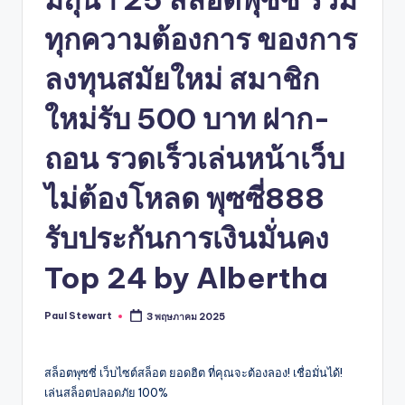
ทุกความต้องการ ของการ
ลงทุนสมัยใหม่ สมาชิก
ใหม่รับ 500 บาท ฝาก-
ถอน รวดเร็วเล่นหน้าเว็บ
ไม่ต้องโหลด พุซซี่888
รับประกันการเงินมั่นคง
Top 24 by Albertha
Paul Stewart
3 พฤษภาคม 2025
Posted
by
สล็อตพุซซี่ เว็บไซต์สล็อต ยอดฮิต ที่คุณจะต้องลอง! เชื่อมั่นได้!
เล่นสล็อตปลอดภัย 100%