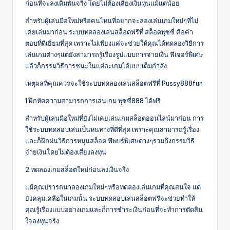
ก่อนที่จะลงเดิมพันจริง โดยไม่ต้องเสี่ยงเงินทุนแม้แต่น้อย
สำหรับผู้เล่นมือใหม่หรือคนไหนที่อยากจะลองเล่นเกมใหม่ๆที่ไม่
เคยเล่นมาก่อน ระบบทดลองเล่นสล็อตฟรีที่ สล็อตพุซซี่ คือคำ
ตอบที่ดีเยี่ยมที่สุด เพราะไม่เพียงแค่จะช่วยให้คุณได้ทดลองวิธีการ
เล่นเกมต่างๆแต่ยังสามารถรู้เรื่องรูปแบบการจ่ายเงิน ฟีเจอร์พิเศษ
แล้วก็กรรมวิธีการชนะในแต่ละเกมได้แบบเต็มกำลัง
เหตุผลที่คุณควรจะใช้ระบบทดลองเล่นสล็อตฟรีที่ Pussy888fun
1.ฝึกหัดความสามารถการเล่นเกม พุซซี่888 ได้ฟรี
สำหรับผู้เล่นมือใหม่ที่ยังไม่เคยเล่นเกมสล็อตออนไลน์มาก่อน การ
ใช้ระบบทดสอบเล่นเป็นหนทางที่ดีที่สุด เพราะคุณสามารถรู้เรื่อง
และก็ฝึกฝนวิธีการหมุนสล็อต ฟีพบร์พิเศษต่างๆรวมถึงกรรมวิธี
จ่ายเงินโดยไม่ต้องเสี่ยงลงทุน
2.ทดลองเกมสล็อตใหม่ก่อนลงเงินจริง
แม้คุณปรารถนาลองเกมใหม่ๆหรือทดลองเล่นเกมที่คุณสนใจ แต่
ยังคลุมเคลือในเกมนั้น ระบบทดสอบเล่นสล็อตฟรีจะช่วยทำให้
คุณรู้เรื่องแบบอย่างเกมและก็การชำระเงินก่อนที่จะทำการตัดสิน
ใจลงทุนจริง