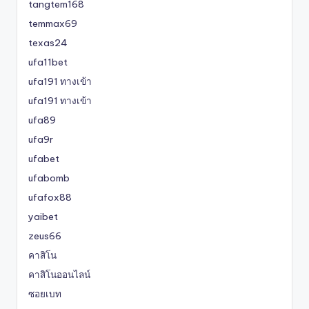
tangtem168
temmax69
texas24
ufa11bet
ufa191 ทางเข้า
ufa191 ทางเข้า
ufa89
ufa9r
ufabet
ufabomb
ufafox88
yaibet
zeus66
คาสิโน
คาสิโนออนไลน์
ซอยเบท