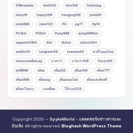
918kissauto
alot666
faro168
fullslotpg
funny18
happy168
hengjing168
jinda55
jinda888
Joker123
PG
pg77
Pg99
PG Slot
PGSlot
Pussy888
pussy888fun
sagame168th
Slot
Slotxo
slotxo24hr
sretthi99
tangtem168
temmax69
คาสิโนออนไลน์
ทดลองเล่นสล็อต pg
บาคาร่า
บาคาร่า168
ปั่นแตก66
พุซซี่888
สล็อต
สล็อต55
สล็อต168
สล็อต777
สล็อต888
สล็อตpg
สล็อตออนไลน์
สล็อตเครดิตฟรี
สล็อตเว็บตรง
เกมสล็อต
โจ๊กเกอร์123
Copyright 2026 —
SpykeWorld - แพลตฟอร์มข่าวสารและ
บันเทิง
. All rights reserved.
Bloghash WordPress Theme