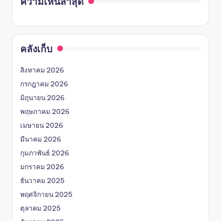
ความเห็นล่าสุด
คลังเก็บ
สิงหาคม 2026
กรกฎาคม 2026
มิถุนายน 2026
พฤษภาคม 2026
เมษายน 2026
มีนาคม 2026
กุมภาพันธ์ 2026
มกราคม 2026
ธันวาคม 2025
พฤศจิกายน 2025
ตุลาคม 2025