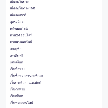
สล็อตเว็บตรง
สล็อตเว็บตรง 168
สล็อตแตกดี
สูตรสล็อต
หนังออนไลน์
หวย24ออนไลน์
หวยฮานอยวันนี้
เกมยูฟ่า
เครดิตฟรี
เล่นสล็อต
เว็บซื้อหวย
เว็บซื้อหวยฮานอยพิเศษ
เว็บตรงไม่ผ่านเอเย่นต์
เว็บถูกหวย
เว็บสล็อต
เว็บหวยออนไลน์