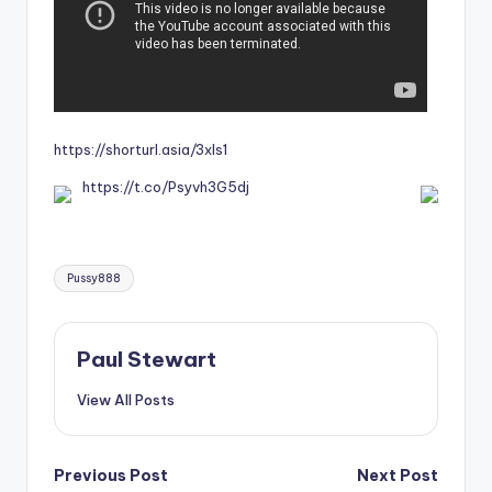
https://shorturl.asia/3xIs1
https://t.co/Psyvh3G5dj
Tags:
Pussy888
Paul Stewart
View All Posts
Post
Previous Post
Next Post