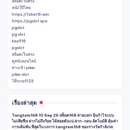
สล็อตเว็บตรง
หนังโป๊ไทย
https://1xbetth.win
https://pgslot.spa
pgslot
pg slot
kiss918
pgslot
สล็อตเว็บตรง
ดูหนังออนไลน์
ทางเข้า joker
joker slot
โจ๊กเกอร์123
เรื่องล่าสุด
Tangtem168 10 Sep 26 สล็อต168 สายแตก ลุ้นกำไรแบบ
ไม่เสียฟีล ฝากไม่ถึงร้อย ได้สอยตังแน่ ฝาก-ถอน อัตโนมัติ คุ้มค่า
การเดิมพัน ที่สุดในวงการ tangtem168 ของรางวัลกำลังรอ