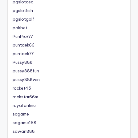
pgslotceo
pgslotfish
pgslotgolf
pokbet
PunPro777
puntaek66
puntaek77
Pussy888
pussy888fun
pussy888win
rocket45
rockstar66m
royal online
sagame
sagame168
sawan888