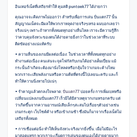
อินเทอร์เน็ตที่เสถียรทำให้ คุมสติ puntaek77 ได้ง่ายกว่า
คุณอาจจะคิดภาพไม่ออกว่า สำหรับเพื่อการเล่น ปั่นแตก77 นั้น
สัญญาณเน็ตจะมีผลให้พวกเราหลุดง่ายจริงๆเหรอ ผมบอกเลยว่า
จริงแน่ๆ เพราะถ้าหากทั้งหมดทุกอย่างลื่นไหล เราจะมีความรู้สึก
ว่าควบคุมจังหวะของตนได้ง่ายดายยิ่งกว่าในช่วงเวลาที่ระบบ
ติดขัดอย่างแน่แท้ครับ
• ความลื่นของเกมมีผลต่อเนื่อง: ในช่วงเวลาที่ทั้งหมดทุกอย่าง
ทำงานต่อเนื่อง คนเล่นจะจุดโฟกัสกับเกมได้อย่างเต็มเปี่ยม แม้
กระนั้นถ้าเกิดจะต้องมานั่งโหลดหรือกลุ้มใจว่าเกมจะค้างไหม
พวกเราจะเสียพลังงานหรือความคิดที่ตรงนี้ไปเลยนะครับ และก็
ทำให้ความนิ่งหายไปแน่ๆ
• รำคาญแล้วตกลงใจพลาด:
ปั่นแตก77
บ่อยครั้ง การเพิ่มเบทหรือ
เปลี่ยนแปลงเกมปั่นแตก77 เร็วมิได้มีสาเหตุจากเกมหรอกครับ แต่
ว่าเกิดขึ้นจากความอารมณ์เสียเล็กๆสะสมไปเรื่อยๆตัวอย่างเช่น
เกมกระตุก เว็บไซต์ค้าง หรือเข้าเกมช้า ซึ่งมันก็มาจากเรื่องเน็ตไม่
เสถียรทั้งหมด
• การเชื่อมต่อนิ่ง ทำให้เห็นจังหวะจริงมากยิ่งขึ้น: เมื่อไม่มีอะไร
มาสอดแทรก พวกเราจะเริ่มดูการเล่นของตนเองได้ง่ายดายมาก