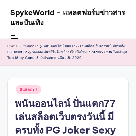
SpykeWorld - แพลตฟอร์มข่าวสาร
และบันเทิง
Home
ปั่นแตก77
พนันออนไลน์ ปั่นแตก77 เล่นสล็อตเว็บตรงวันนี้ มีครบทั้ง
PG Joker Sexy ทดลองเล่นฟรีไม่ต้องเสี่ยง เว็บเปิดใหม่ Puntaek77.fun ใหม่ล่าสุด
Top 18 by Gene 13 เว็บไซต์แจกหนัก JUL 2026
Posted
ปั่นแตก77
in
พนันออนไลน์ ปั่นแตก77
เล่นสล็อตเว็บตรงวันนี้ มี
ครบทั้ง PG Joker Sexy