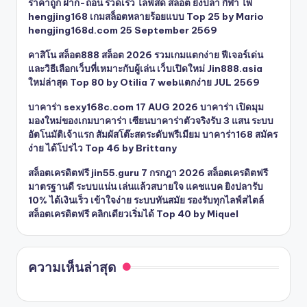
ราคาถูก ฝาก-ถอน รวดเร็ว ไลฟ์สด สล็อต ยิงปลา กีฬา ไพ่
hengjing168 เกมสล็อตหลายร้อยแบบ Top 25 by Mario
hengjing168d.com 25 September 2569
คาสิโน สล็อต888 สล็อต 2026 รวมเกมแตกง่าย ฟีเจอร์เด่น
และวิธีเลือกเว็บที่เหมาะกับผู้เล่น เว็บเปิดใหม่ Jin888.asia
ใหม่ล่าสุด Top 80 by Otilia 7 webแตกง่าย JUL 2569
บาคาร่า sexy168c.com 17 AUG 2026 บาคาร่า เปิดมุม
มองใหม่ของเกมบาคาร่า เซียนบาคาร่าตัวจริงรับ 3 แสน ระบบ
อัตโนมัติเจ้าแรก สัมผัสโต๊ะสดระดับพรีเมียม บาคาร่า168 สมัคร
ง่าย ได้โปรไว Top 46 by Brittany
สล็อตเครดิตฟรี jin55.guru 7 กรกฎา 2026 สล็อตเครดิตฟรี
มาตรฐานดี ระบบแน่น เล่นแล้วสบายใจ แคชแบค ยิงปลารับ
10% ได้เงินเร็ว เข้าใจง่าย ระบบทันสมัย รองรับทุกไลฟ์สไตล์
สล็อตเครดิตฟรี คลิกเดียวเริ่มได้ Top 40 by Miquel
ความเห็นล่าสุด