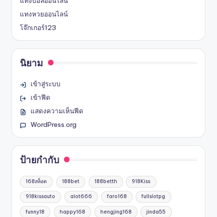
แทงบอลออนไลน์
แทงหวยออนไลน์
โจ๊กเกอร์123
นิยาม
เข้าสู่ระบบ
เข้าฟีด
แสดงความเห็นฟีด
WordPress.org
ป้ายกำกับ
168สล็อต
188bet
188betth
918Kiss
918kissauto
alot666
faro168
fullslotpg
funny18
happy168
hengjing168
jinda55