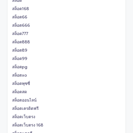
สล็อต
สล็อต168
สล็อต66
สล็อต666
สล็อต777
สล็อต888
สล็อต89
สล็อต99
สล็อตpg
สล็อตxo
สล็อตพุซซี่
สล็อตสด
สล็อตออนไลน์
สล็อตเครดิตฟรี
สล็อตเว็บตรง
สล็อตเว็บตรง 168