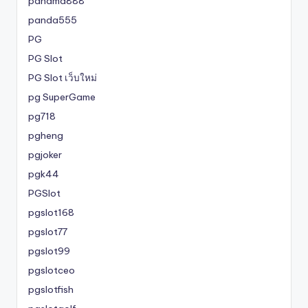
panama888
panda555
PG
PG Slot
PG Slot เว็บใหม่
pg SuperGame
pg718
pgheng
pgjoker
pgk44
PGSlot
pgslot168
pgslot77
pgslot99
pgslotceo
pgslotfish