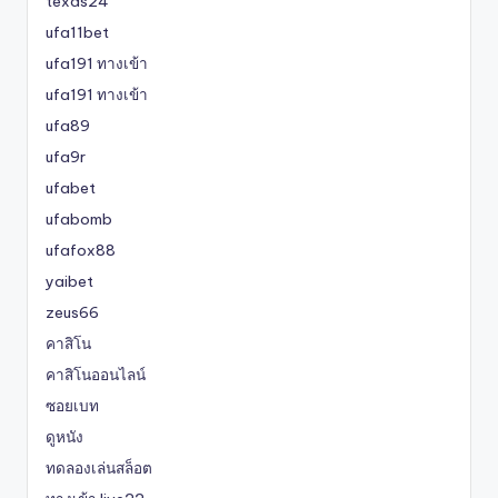
texas24
ufa11bet
ufa191 ทางเข้า
ufa191 ทางเข้า
ufa89
ufa9r
ufabet
ufabomb
ufafox88
yaibet
zeus66
คาสิโน
คาสิโนออนไลน์
ซอยเบท
ดูหนัง
ทดลองเล่นสล็อต