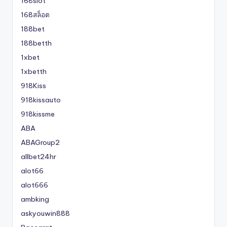
168slot
168สล็อต
188bet
188betth
1xbet
1xbetth
918Kiss
918kissauto
918kissme
ABA
ABAGroup2
allbet24hr
alot66
alot666
ambking
askyouwin888