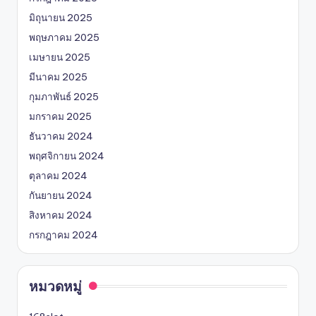
มิถุนายน 2025
พฤษภาคม 2025
เมษายน 2025
มีนาคม 2025
กุมภาพันธ์ 2025
มกราคม 2025
ธันวาคม 2024
พฤศจิกายน 2024
ตุลาคม 2024
กันยายน 2024
สิงหาคม 2024
กรกฎาคม 2024
หมวดหมู่