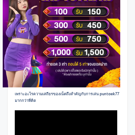
เพราะอะไรความเสถียรของเน็ตถึงสำคัญกับการเล่น puntaek77
มากกว่าที่คิด