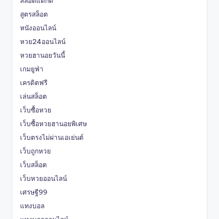
สล็อตแตกดี
สูตรสล็อต
หนังออนไลน์
หวย24ออนไลน์
หวยฮานอยวันนี้
เกมยูฟ่า
เครดิตฟรี
เล่นสล็อต
เว็บซื้อหวย
เว็บซื้อหวยฮานอยพิเศษ
เว็บตรงไม่ผ่านเอเย่นต์
เว็บถูกหวย
เว็บสล็อต
เว็บหวยออนไลน์
เศรษฐี99
แทงบอล