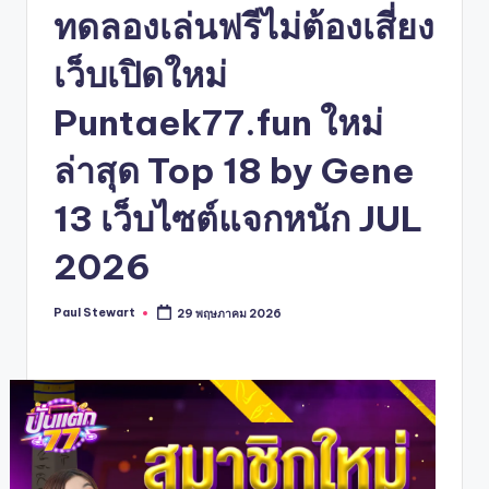
ทดลองเล่นฟรีไม่ต้องเสี่ยง
เว็บเปิดใหม่
Puntaek77.fun ใหม่
ล่าสุด Top 18 by Gene
13 เว็บไซต์แจกหนัก JUL
2026
Paul Stewart
29 พฤษภาคม 2026
Posted
by