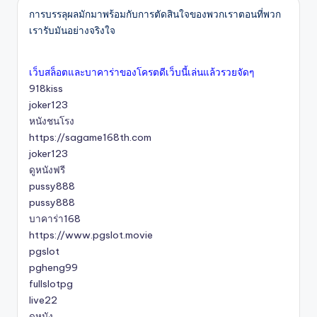
การบรรลุผลมักมาพร้อมกับการตัดสินใจของพวกเราตอนที่พวก
เรารับมันอย่างจริงใจ
เว็บสล็อตและบาคาร่าของโครตดีเว็บนี้เล่นแล้วรวยจัดๆ
918kiss
joker123
หนังชนโรง
https://sagame168th.com
joker123
ดูหนังฟรี
pussy888
pussy888
บาคาร่า168
https://www.pgslot.movie
pgslot
pgheng99
fullslotpg
live22
ดูหนัง