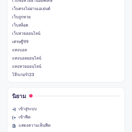
เว็บซื้อหวยฮานอยพิเศษ
เว็บตรงไม่ผ่านเอเย่นต์
เว็บถูกหวย
เว็บสล็อต
เว็บหวยออนไลน์
เศรษฐี99
แทงบอล
แทงบอลออนไลน์
แทงหวยออนไลน์
โจ๊กเกอร์123
นิยาม
เข้าสู่ระบบ
เข้าฟีด
แสดงความเห็นฟีด