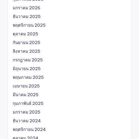
มกราคม 2026
ธันวาคม 2025
พฤศจิกายน 2025
ตุลาคม 2025
กันยายน 2025
สิงหาคม 2025
กรกฎาคม 2025
มิถุนายน 2025
พฤษภาคม 2025
เมษายน 2025
มีนาคม 2025
กุมภาพันธ์ 2025
มกราคม 2025
ธันวาคม 2024
พฤศจิกายน 2024
ตุลาคม 2024