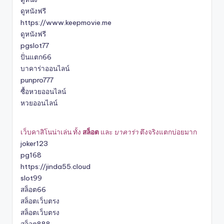
ดูหนังฟรี
https://www.keepmovie.me
ดูหนังฟรี
pgslot77
ปั่นแตก66
บาคาร่าออนไลน์
punpro777
ซื้อหวยออนไลน์
หวยออนไลน์
เว็บคาสิโนน่าเล่น ทั้ง
สล็อต
และ
บาคาร่า
ตึงจริงแตกบ่อยมาก
joker123
pg168
https://jinda55.cloud
slot99
สล็อต66
สล็อตเว็บตรง
สล็อตเว็บตรง