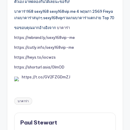
ตัวเอง มาทดลองกันได้เลยนะขอรับ!
บาคาร่า168 sexy168 sexy168vip.me 4 พฤษภา 2569 Freya
เกมบาคาร่าสนุกๆ sexy168vipรวมเกมบาคาร่าแตกง่าย Top 70
ขอขอบคุณมากอ้างอิงจาก
บาคาร่า
https://rebrand.ly/sexy168vip-me
https://cutly.info/sexy168vip-me
https://heys.to/iocwzs
https://shorturl.asia/0lmOD
https://t.co/GV2FZGDmZJ
Tags:
บาคาร่า
Paul Stewart