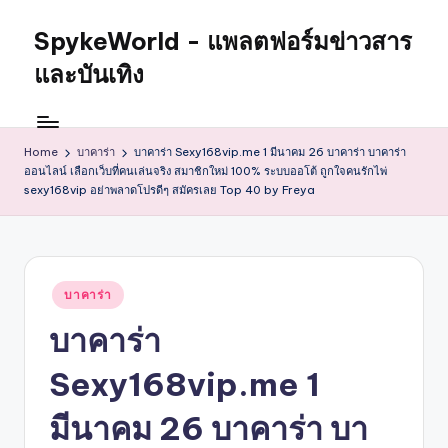
SpykeWorld - แพลตฟอร์มข่าวสาร
และบันเทิง
Home
บาคาร่า
บาคาร่า Sexy168vip.me 1 มีนาคม 26 บาคาร่า บาคาร่า
ออนไลน์ เลือกเว็บที่คนเล่นจริง สมาชิกใหม่ 100% ระบบออโต้ ถูกใจคนรักไพ่
sexy168vip อย่าพลาดโปรดีๆ สมัครเลย Top 40 by Freya
Posted
บาคาร่า
in
บาคาร่า
Sexy168vip.me 1
มีนาคม 26 บาคาร่า บา