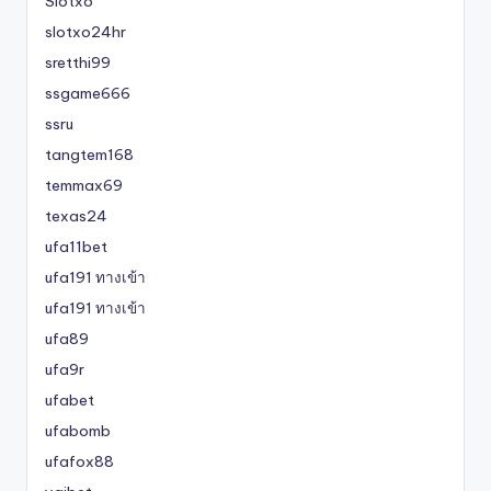
Slotxo
slotxo24hr
sretthi99
ssgame666
ssru
tangtem168
temmax69
texas24
ufa11bet
ufa191 ทางเข้า
ufa191 ทางเข้า
ufa89
ufa9r
ufabet
ufabomb
ufafox88