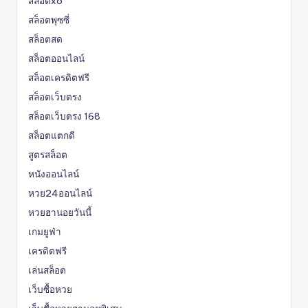
สล็อตxo
สล็อตพุซซี่
สล็อตสด
สล็อตออนไลน์
สล็อตเครดิตฟรี
สล็อตเว็บตรง
สล็อตเว็บตรง 168
สล็อตแตกดี
สูตรสล็อต
หนังออนไลน์
หวย24ออนไลน์
หวยฮานอยวันนี้
เกมยูฟ่า
เครดิตฟรี
เล่นสล็อต
เว็บซื้อหวย