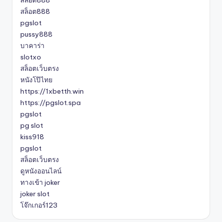
สล็อต888
สล็อต888
pgslot
pussy888
บาคาร่า
slotxo
สล็อตเว็บตรง
หนังโป๊ไทย
https://1xbetth.win
https://pgslot.spa
pgslot
pg slot
kiss918
pgslot
สล็อตเว็บตรง
ดูหนังออนไลน์
ทางเข้า joker
joker slot
โจ๊กเกอร์123