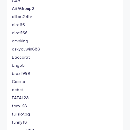
ABA
ABAGroup2
allbet24hr
alot66
alot666
ambking
askyouwin888
Baccarat
bng55
brazil999
Casino
debet
FAFA123
faro168
fullslotpg
funny18