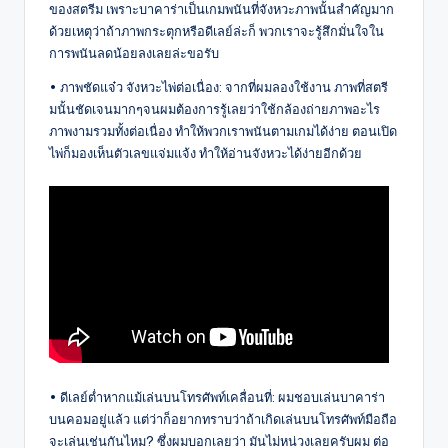
ของสตรีม เพราะบาคาร่าเป็นเกมพนันที่จังหวะภาพนั้นสำคัญมาก
ด้วยเหตุว่าถ้าภาพกระตุกหรือดีเลย์ล่ะก็ พวกเราจะรู้สึกมั่นใจใน
การพนันลดน้อยลงเลยล่ะขอรับ
• ภาพชัดแจ๋ว จังหวะไพ่ต่อเนื่อง: จากที่ผมลองใช้งาน ภาพที่สตรี
มนั้นชัดเจนมากๆจนผมต้องการรู้เลยว่าใช้กล้องถ่ายภาพอะไร
ภาพงามรวมทั้งต่อเนื่อง ทำให้พวกเราพนันตามเกมได้ง่าย ตอนเปิด
ไพ่ก็มองเห็นตัวเลขแจ่มแจ้ง ทำให้อ่านจังหวะได้ง่ายอีกด้วย
• ดีเลย์ต่ำหากแม้เล่นบนโทรศัพท์เคลื่อนที่: ผมชอบเล่นบาคาร่า
บนคอมอยู่แล้ว แต่ว่าก็อยากทราบว่าถ้าเกิดเล่นบนโทรศัพท์มือถือ
จะเล่นเช่นกันไหม? ซึ่งผมบอกเลยว่า มันไม่หน่วงเลยครับผม ต่อ