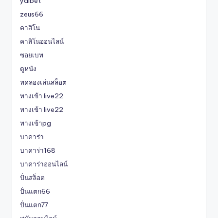
yaibet
zeus66
คาสิโน
คาสิโนออนไลน์
ซอยเบท
ดูหนัง
ทดลองเล่นสล็อต
ทางเข้า live22
ทางเข้า live22
ทางเข้าpg
บาคาร่า
บาคาร่า168
บาคาร่าออนไลน์
ปั่นสล็อต
ปั่นแตก66
ปั่นแตก77