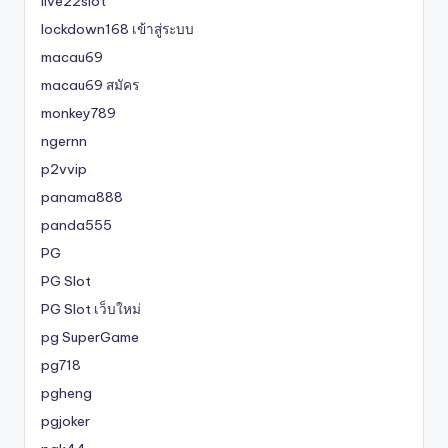
live22slot
lockdown168 เข้าสู่ระบบ
macau69
macau69 สมัคร
monkey789
ngernn
p2vvip
panama888
panda555
PG
PG Slot
PG Slot เว็บใหม่
pg SuperGame
pg718
pgheng
pgjoker