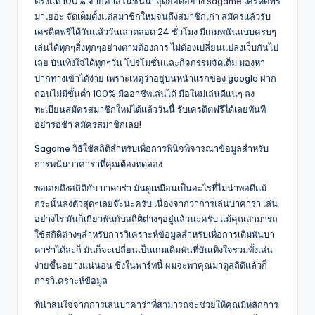
ตรงแท้ 100% จากคาสิโนชั้นนำสุดยอดอย่าง
sagame
เครดิตฟรี
มาเยอะ จัดเต็มตั้งแต่สมาชิกใหม่จนถึงสมาชิกเก่า สมัครแล้วรับ
เครดิตฟรีได้วันแล้ววันเล่าตลอด 24 ชั่วโมง มีเกมพนันแบบครบๆ
เล่นได้ทุกๆสิ่งทุกๆอย่างตามต้องการ ไม่ต้องเปลี่ยนแปลงเว็บกันไป
เลย บันเทิงใจได้ทุกๆวัน โปรโมชั่นและกิจกรรมจัดเต็ม มองหา
ปากทางเข้าได้ง่าย เพราะเหตุว่าอยู่บนหน้าแรกของ google ฝาก
ถอนไม่มีขั้นต่ำ 100% มืออาชีพเล่นได้ มือใหม่เล่นดีแน่ๆ ลง
ทะเบียนสมัครสมาชิกใหม่ได้แล้ววันนี้ รับเครดิตฟรีได้เลยทันที
อย่ารอช้า สมัครสมาชิกเลย!
Sagame วิธีใช้สถิติสำหรับเพื่อการพินิจพิจารณาข้อมูลสำหรับ
การพนันบาคาร่าที่คุณต้องทดลอง
พอเอ่ยถึงสถิติกับ บาคาร่า มันดูเหมือนเป็นอะไรที่ไม่น่าพอดีแม้
กระนั้นลงตัวสุดๆเลยจ๊ะนะครับ เนื่องจากว่าการเล่นบาคาร่า เล่น
อย่างไร มันก็เกี่ยวพันกับสถิติต่างๆอยู่แล้วนะครับ แม้คุณสามารถ
ใช้สถิติต่างๆสำหรับการวิเคราะห์ข้อมูลสำหรับเพื่อการเดิมพันบา
คาร่าได้ละก็ มันก็จะเปลี่ยนเป็นเกมเดิมพันที่บันเทิงใจรวมทั้งเล่น
ง่ายขึ้นอย่างแน่นอน ซึ่งในพาร์ทนี้ ผมจะพาคุณมาดูสถิติแล้วก็
การวิเคราะห์ข้อมูล
ที่น่าสนใจจากการเล่นบาคาร่าที่สามารถจะช่วยให้คุณมีหลักการ