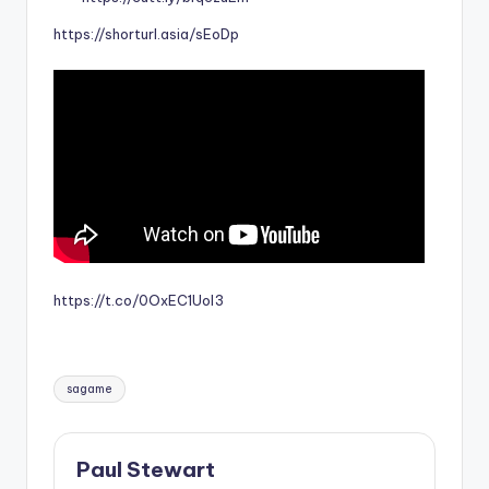
https://shorturl.asia/sEoDp
https://t.co/0OxEC1Uol3
Tags:
sagame
Paul Stewart