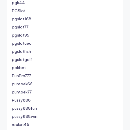
pgk44
PGSlot
pgslot168
pgslot77
pgslot99
pgslotceo
pgslotfish
pgslotgolf
pokbet
PunPro777
puntaek66
puntaek77
Pussy888
pussy888fun
pussy888win
rocket45