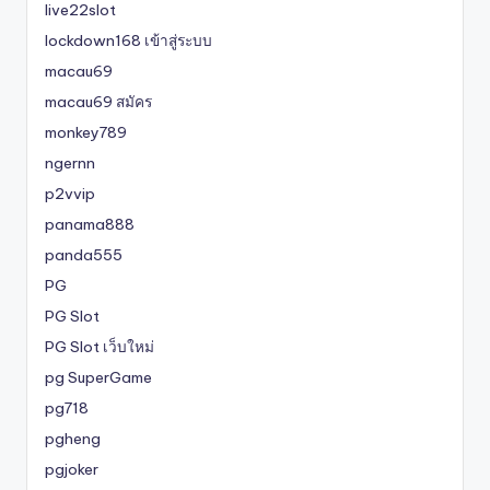
live22slot
lockdown168 เข้าสู่ระบบ
macau69
macau69 สมัคร
monkey789
ngernn
p2vvip
panama888
panda555
PG
PG Slot
PG Slot เว็บใหม่
pg SuperGame
pg718
pgheng
pgjoker