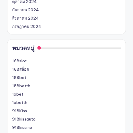
ตุลาคม 2024
กันยายน 2024
สิงหาคม 2024
กรกฎาคม 2024
หมวดหมู่
168slot
168สล็อต
188bet
188betth
1xbet
1xbetth
918Kiss
918kissauto
918kissme