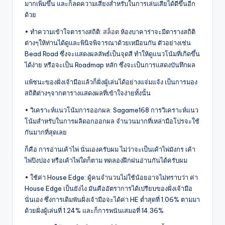
มากเพิ่มขึ้น และก็ลดความเสี่ยงสำหรับในการเล่นเสียได้ดีขึ้นอีก
ด้วย
• ทำความเข้าใจตารางสถิติ:
สล็อต
ห้องบาคาร่าจะมีตารางสถิติ
ต่างๆให้ท่านได้ดูและพินิจพิจารณาด้วยเหมือนกัน ตัวอย่างเช่น
Bead Road ซึ่งจะแสดงผลลัพธ์เป็นจุดสี ทำให้ดูแนวโน้มที่เกิดขึ้น
ได้ง่าย หรือจะเป็น Roadmap หลัก ซึ่งจะเป็นการแสดงบันทึกผล
แพ้ชนะของฝั่งเจ้ามือแล้วก็ฝั่งผู้เล่นได้อย่างแจ่มแจ้ง เป็นการมอง
สถิติต่างๆจากตารางแสดงผลที่เข้าใจง่ายทั้งนั้น
• วิเคราะห์แนวโน้มการออกผล: Sagame168 การวิเคราะห์แนว
โน้มสำหรับในการผลิดอกออกผล จำนวนมากที่เหล่ามือโปรจะใช้
กันมากที่สุดเลย
ก็คือ การอ่านเค้าไพ่ นั่นเองครับผม ไม่ว่าจะเป็นเค้าไพ่มังกร เค้า
ไพ่ปิงปอง หรือเค้าไพ่ใดก็ตาม ทดลองฝึกฝนอ่านกันได้ครับผม
• ใช้ค่า House Edge: ผู้คนจำนวนไม่ใช้น้อยอาจไม่ทราบว่า ค่า
House Edge เป็นยังไง มันคืออัตราการได้เปรียบของฝั่งเจ้ามือ
นั่นเอง ซึ่งการเดิมพันฝั่งเจ้ามือจะได้ค่า HE ต่ำสุดที่ 1.06% ตามมา
ด้วยฝั่งผู้เล่นที่ 1.24% และก็การพนันเสมอที่ 14.36%