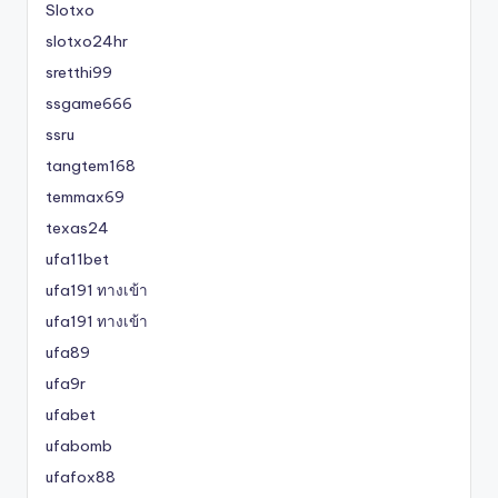
Slotxo
slotxo24hr
sretthi99
ssgame666
ssru
tangtem168
temmax69
texas24
ufa11bet
ufa191 ทางเข้า
ufa191 ทางเข้า
ufa89
ufa9r
ufabet
ufabomb
ufafox88