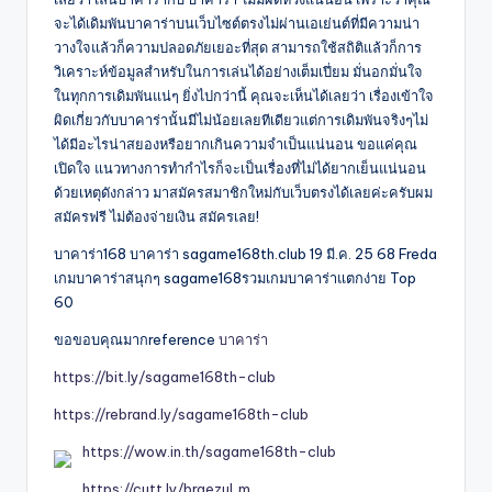
จะได้เดิมพันบาคาร่าบนเว็บไซต์ตรงไม่ผ่านเอเย่นต์ที่มีความน่า
วางใจแล้วก็ความปลอดภัยเยอะที่สุด สามารถใช้สถิติแล้วก็การ
วิเคราะห์ข้อมูลสำหรับในการเล่นได้อย่างเต็มเปี่ยม มั่นอกมั่นใจ
ในทุกการเดิมพันแน่ๆ ยิ่งไปกว่านี้ คุณจะเห็นได้เลยว่า เรื่องเข้าใจ
ผิดเกี่ยวกับบาคาร่านั้นมีไม่น้อยเลยทีเดียวแต่การเดิมพันจริงๆไม่
ได้มีอะไรน่าสยองหรือยากเกินความจำเป็นแน่นอน ขอแค่คุณ
เปิดใจ แนวทางการทำกำไรก็จะเป็นเรื่องที่ไม่ได้ยากเย็นแน่นอน
ด้วยเหตุดังกล่าว มาสมัครสมาชิกใหม่กับเว็บตรงได้เลยค่ะครับผม
สมัครฟรี ไม่ต้องจ่ายเงิน สมัครเลย!
บาคาร่า168 บาคาร่า sagame168th.club 19 มี.ค. 25 68 Freda
เกมบาคาร่าสนุกๆ sagame168รวมเกมบาคาร่าแตกง่าย Top
60
ขอขอบคุณมากreference
บาคาร่า
https://bit.ly/sagame168th-club
https://rebrand.ly/sagame168th-club
https://wow.in.th/sagame168th-club
https://cutt.ly/brqezuLm