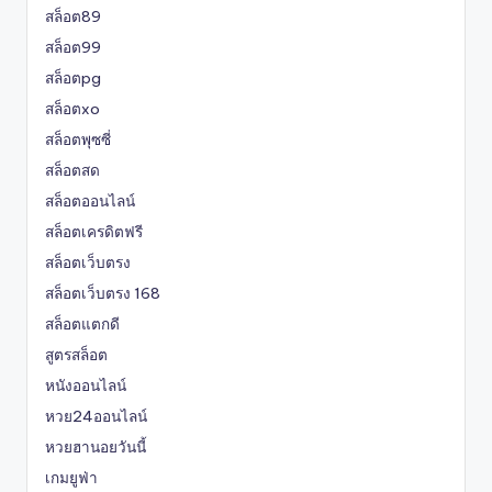
สล็อต89
สล็อต99
สล็อตpg
สล็อตxo
สล็อตพุซซี่
สล็อตสด
สล็อตออนไลน์
สล็อตเครดิตฟรี
สล็อตเว็บตรง
สล็อตเว็บตรง 168
สล็อตแตกดี
สูตรสล็อต
หนังออนไลน์
หวย24ออนไลน์
หวยฮานอยวันนี้
เกมยูฟ่า