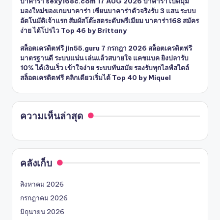
บาคาร่า sexy168c.com 17 AUG 2026 บาคาร่า เปิดมุม
มองใหม่ของเกมบาคาร่า เซียนบาคาร่าตัวจริงรับ 3 แสน ระบบ
อัตโนมัติเจ้าแรก สัมผัสโต๊ะสดระดับพรีเมียม บาคาร่า168 สมัคร
ง่าย ได้โปรไว Top 46 by Brittany
สล็อตเครดิตฟรี jin55.guru 7 กรกฎา 2026 สล็อตเครดิตฟรี
มาตรฐานดี ระบบแน่น เล่นแล้วสบายใจ แคชแบค ยิงปลารับ
10% ได้เงินเร็ว เข้าใจง่าย ระบบทันสมัย รองรับทุกไลฟ์สไตล์
สล็อตเครดิตฟรี คลิกเดียวเริ่มได้ Top 40 by Miquel
ความเห็นล่าสุด
คลังเก็บ
สิงหาคม 2026
กรกฎาคม 2026
มิถุนายน 2026