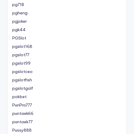
pg718
pgheng
pgjoker
pgk44
PGSlot
pgslot168
pgslot77
pgslot99
pgslotceo
pgslotfish
pgslotgolf
pokbet
PunPro777
puntaek66
puntaek77
Pussy888