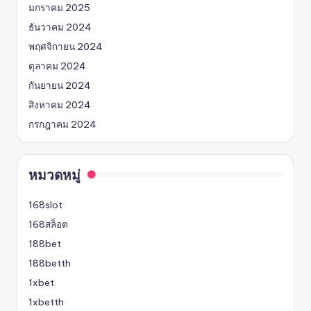
มกราคม 2025
ธันวาคม 2024
พฤศจิกายน 2024
ตุลาคม 2024
กันยายน 2024
สิงหาคม 2024
กรกฎาคม 2024
หมวดหมู่
168slot
168สล็อต
188bet
188betth
1xbet
1xbetth