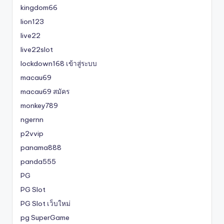
kingdom66
lion123
live22
live22slot
lockdown168 เข้าสู่ระบบ
macau69
macau69 สมัคร
monkey789
ngernn
p2vvip
panama888
panda555
PG
PG Slot
PG Slot เว็บใหม่
pg SuperGame