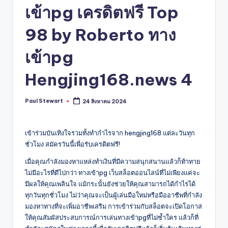
เข้าpg เครดิตฟรี Top
98 by Roberto ทาง
เข้าpg
Hengjing168.news 4
Paul Stewart
24 สิงหาคม 2024
Posted
by
เข้าร่วมบันเทิงใจรวมทั้งทำกำไรจาก hengjing168 แต่ละวันทุก
ชั่วโมง สมัครวันนี้เพื่อรับเครดิตฟรี!
เมื่อคุณกำลังมองหาแหล่งทำเงินที่มีความสนุกสนานแล้วก็ท้าทาย
ไม่มีอะไรที่ดีไปกว่า ทางเข้าpg เว็บสล็อตออนไลน์ที่ไม่เพียงแค่จะ
มีผลให้คุณเพลินใจ แม้กระนั้นยังช่วยให้คุณสามารถได้กำไรได้
ทุกวันทุกชั่วโมง ไม่ว่าคุณจะเป็นผู้เล่นมือใหม่หรือมืออาชีพที่กำลัง
มองหาทางที่จะเพิ่มอาชีพเสริม การเข้าร่วมกับสล็อตจะเปิดโอกาส
ให้คุณสัมผัสประสบการณ์การเล่นทางเข้าpgที่ไม่ซ้ำใคร แล้วก็ที่