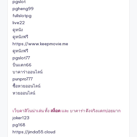
pgslot
pgheng99
fullslotpg
live22
ดูหนัง
ดูหนังฟรี
https://www.keepmovie.me
ดูหนังฟรี
pgslot77
ปั่นแตก66
บาคาร่าออนไลน์
punpro777
ซื้อหวยออนไลน์
หวยออนไลน์
เว็บคาสิโนน่าเล่น ทั้ง
สล็อต
และ
บาคาร่า
ตึงจริงแตกบ่อยมาก
joker123
pg168
https://jinda55.cloud