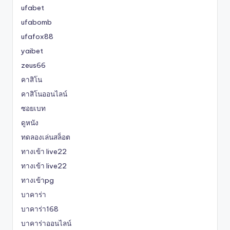
ufabet
ufabomb
ufafox88
yaibet
zeus66
คาสิโน
คาสิโนออนไลน์
ซอยเบท
ดูหนัง
ทดลองเล่นสล็อต
ทางเข้า live22
ทางเข้า live22
ทางเข้าpg
บาคาร่า
บาคาร่า168
บาคาร่าออนไลน์