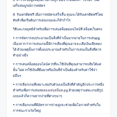
เสร็จสมบูรณ์การสมัคร
4. รับเครดิตฟรี เมื่อการสมัครเสร็จสิ้น คุณจะได้รับเครดิตฟรีโดย
ทันที เพื่อเริ่มต้นการเล่นเกมและก็ทำกำไร
วิธีและกลยุทธ์สำหรับเพื่อการเล่นสล็อตออนไลน์ที่ สล็อตเว็บตรง
• การจัดการงบประมาณเป็นสิ่งที่จำเป็นมากมายในการเล่นpg
เนื่องจากว่าการเล่นเกมนี้มีการเสี่ยงที่คุณอาจจะเสียเงินเสียทอง
ได้ ด้วยเหตุนั้นการตั้งงบประมาณสำหรับในการเล่นเป็นสิ่งที่ควร
ทำอย่างยิ่ง
• การเล่นสล็อตออนไลน์ควรที่จะใช้เงินที่คุณสามารถเสียได้แค่
นั้น ไม่ควรใช้เงินที่ยืมมาหรือเงินที่จำเป็นต้องสำหรับค่าใช้จ่า
ยอื่นๆ
• การเลือกเกมที่เหมาะสมกับตัวเองเป็นสิ่งที่สำคัญอีกประการหนึ่ง
สำหรับเพื่อการเล่น
ทดลองเล่นสล็อต pg
ด้วยเหตุว่าแต่ละเกมมีรูป
แบบแล้วก็ความยากง่ายที่ต่างๆนาๆ
• การเลือกเกมที่มีอัตราการจ่ายสูงจะช่วยเพิ่มโอกาสสำหรับใน
การชนะรางวัลใหญ่