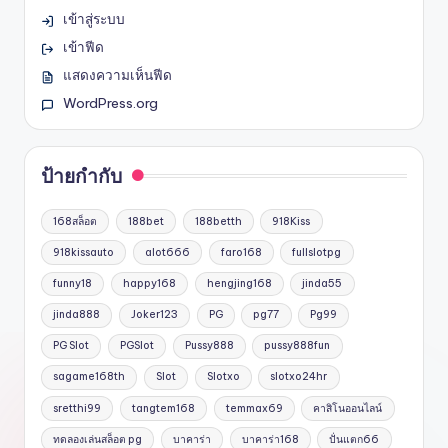
เข้าสู่ระบบ
เข้าฟีด
แสดงความเห็นฟีด
WordPress.org
ป้ายกำกับ
168สล็อต
188bet
188betth
918Kiss
918kissauto
alot666
faro168
fullslotpg
funny18
happy168
hengjing168
jinda55
jinda888
Joker123
PG
pg77
Pg99
PG Slot
PGSlot
Pussy888
pussy888fun
sagame168th
Slot
Slotxo
slotxo24hr
sretthi99
tangtem168
temmax69
คาสิโนออนไลน์
ทดลองเล่นสล็อต pg
บาคาร่า
บาคาร่า168
ปั่นแตก66