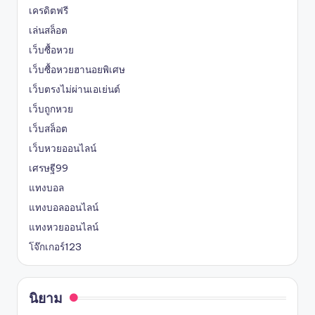
เครดิตฟรี
เล่นสล็อต
เว็บซื้อหวย
เว็บซื้อหวยฮานอยพิเศษ
เว็บตรงไม่ผ่านเอเย่นต์
เว็บถูกหวย
เว็บสล็อต
เว็บหวยออนไลน์
เศรษฐี99
แทงบอล
แทงบอลออนไลน์
แทงหวยออนไลน์
โจ๊กเกอร์123
นิยาม