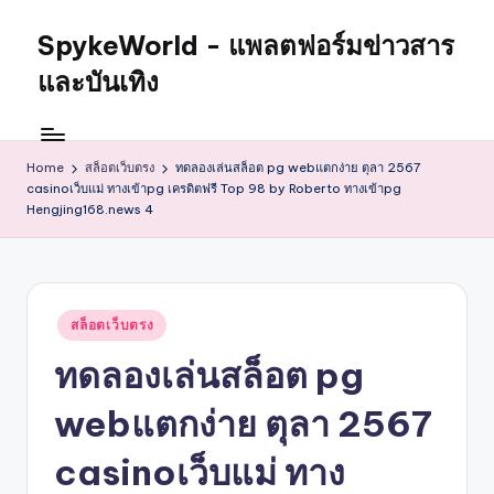
SpykeWorld - แพลตฟอร์มข่าวสาร
และบันเทิง
Home
สล็อตเว็บตรง
ทดลองเล่นสล็อต pg webแตกง่าย ตุลา 2567
casinoเว็บแม่ ทางเข้าpg เครดิตฟรี Top 98 by Roberto ทางเข้าpg
Hengjing168.news 4
Posted
สล็อตเว็บตรง
in
ทดลองเล่นสล็อต pg
webแตกง่าย ตุลา 2567
casinoเว็บแม่ ทาง