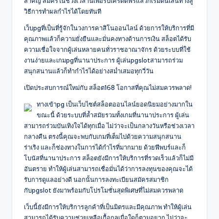
สำคัญ สมัครในช่วงเวลานี้เพื่อรับเครดิตฟรีแล้วก็เริ่มต้นเส้นทางสู่
วิธีการทำผลกำไรได้โดยทันที
เว็บpgที่เป็นที่รู้จักในวงการคาสิโนออนไลน์ ด้วยการให้บริการที่มี
คุณภาพแล้วก็ความยั่งยืนและมั่นคงทางด้านการเงิน สล็อตได้รับ
ความเชื่อใจจากผู้เล่นหลายคนทั่วราชอาณาจักร ด้วยระบบที่ใช้
งานง่ายและเกมpgที่นานาประการ ผู้เล่นpgslotสามารถร่วม
สนุกสนานแล้วก็ทำกำไรได้อย่างสม่ำเสมอทุกวี่วัน
เปิดประสบการณ์ใหม่กับ สล็อต168 โอกาสที่คุณไม่สมควรพลาด!
ทางเข้าpg เป็นเว็บไซต์สล็อตออนไลน์ยอดนิยมอย่างมากใน
ขณะนี้ ด้วยระบบที่ล้ำสมัยรวมทั้งเกมที่นานาประการ ผู้เล่น
สามารถร่วมบันเทิงใจได้ทุกเมื่อ ไม่ว่าจะเป็นกลางวันหรือช่วงเวลา
กลางคืน ตรงนี้คุณจะพบกับเกมที่เต็มไปด้วยความสนุกสนาน
ร่าเริง และก็ช่องทางในการได้กำไรที่มากมาย ด้วยฟีพบร์และก็
โบนัสที่นานาประการ สล็อตยังมีการให้บริการที่รวดเร็วแล้วก็ไม่มี
อันตราย ทำให้ผู้เล่นสามารถเชื่อมั่นได้ว่าการลงทุนของคุณจะได้
รับการดูแลอย่างดี นอกนั้นการลงทะเบียนสมัครสมาชิก
กับpgslot ยังมาพร้อมกับโปรโมชั่นสุดพิเศษที่ไม่สมควรพลาด
เว็บนี้ยังมีการให้บริการลูกค้าที่เป็นมิตรและมีคุณภาพ ทำให้ผู้เล่น
สามารถได้รับความช่วยเหลือเกื้อกูลเมื่อใดก็ตามอยาก ไม่ว่าจะ