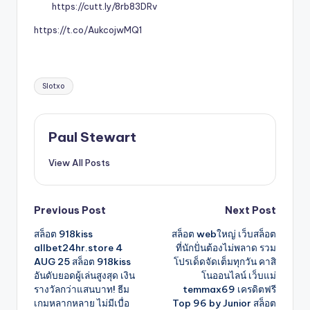
https://cutt.ly/8rb83DRv
https://t.co/AukcojwMQ1
Tags:
Slotxo
Paul Stewart
View All Posts
Post
Previous Post
Next Post
สล็อต 918kiss
สล็อต webใหญ่ เว็บสล็อต
navigation
allbet24hr.store 4
ที่นักปั่นต้องไม่พลาด รวม
AUG 25 สล็อต 918kiss
โปรเด็ดจัดเต็มทุกวัน คาสิ
อันดับยอดผู้เล่นสูงสุด เงิน
โนออนไลน์ เว็บแม่
รางวัลกว่าแสนบาท! ธีม
temmax69 เครดิตฟรี
เกมหลากหลาย ไม่มีเบื่อ
Top 96 by Junior สล็อต