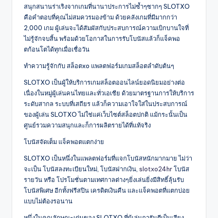
สนุกสนานร่าเริงจากเกมที่นานาประการไม่ซ้ำๆซากๆ SLOTXO
คือคำตอบที่คุณไม่สมควรมองข้าม ด้วยคลังเกมที่มีมากกว่า
2,000 เกม ผู้เล่นจะได้สัมผัสกับประสบการณ์ความเบิกบานใจที่
ไม่รู้จักจบสิ้น พร้อมด้วยโอกาสในการรับโบนัสแล้วก็แจ็คพอ
ตก้อนโตได้ทุกเมื่อเชื่อวัน
ทำความรู้จักกับ สล็อตxo แพลตฟอร์มเกมสล็อตลำดับต้นๆ
SLOTXO เป็นผู้ให้บริการเกมสล็อตออนไลน์ยอดนิยมอย่างต่อ
เนื่องในหมู่ผู้เล่นคนไทยและทั่วเอเชีย ด้วยมาตรฐานการให้บริการ
ระดับสากล ระบบที่เสถียร แล้วก็ความเอาใจใส่ในประสบการณ์
ของผู้เล่น SLOTXO ไม่ใช่แค่เว็บไซต์สล็อตปกติ แม้กระนั้นเป็น
ศูนย์รวมความสนุกและก็การผลิตรายได้ที่แท้จริง
โบนัสจัดเต็ม แจ็คพอตแตกง่าย
SLOTXO เป็นหนึ่งในแพลตฟอร์มที่แจกโบนัสหนักมากมาย ไม่ว่า
จะเป็น โบนัสลงทะเบียนใหม่, โบนัสฝากเงิน,
slotxo24hr
โบนัส
รายวัน หรือ โปรโมชั่นตามเทศกาลต่างๆยิ่งเล่นยิ่งมีสิทธิ์ลุ้นรับ
โบนัสพิเศษ อีกทั้งฟรีสปิน เครดิตเงินคืน และแจ็คพอตที่แตกบ่อย
แบบไม่ต้องรอนาน
หนึ่งในคุณลักษณะเด่นของ SLOTXO ที่ผู้เล่นการันตีเป็นเสียง