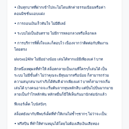
• เงินทุกบาทที่ฝากเข้าไปจะไม่โดนหักค่าธรรมเนียมหรือค่า
คอมมิชชั่นแอบแฝง
• การถอนเงินเร็วทันใจ ไม่มีดีเลย์
• ระบบไม่เป็นอันตราย ไม่มีการหลอกลวงหรือล็อกผล
• การบริการที่ตั้งใจและก็ตอบไว เนื่องจากว่าติดต่อกับทีมงาน
โดยตรง
slotxo24hr ไม่มีอย่างน้อย เล่นได้หากแม้มีเพียงแค่ 1 บาท
อีกหนึ่งเหตุผลที่ทำให้ สล็อตกลายเป็นเกมที่ใครๆก็เล่นได้ เป็น
ระบบ ไม่มีขั้นต่ำ ไม่ว่าคุณจะมีทุนมากหรือน้อย ก็สามารถร่วม
ความสนุกสนานร่าเริงได้ทันที ฝากเพียงแค่ 1 บาทก็สามารถเริ่ม
เล่นได้ บางคนอาจจะเริ่มต้นจากทุนหลักสิบ แต่ปั่นไปปั่นมากมาย
ลายเป็นกำไรหลักพัน หลักหมื่นก็มีให้เห็นกันมานักต่อนักแล้ว
ฟีเจอร์เด็ด โบนัสปังๆ
สล็อตยังมากับฟีพบร์เด็ดที่ทำให้เกมไม่ซ้ำๆซากๆ ไม่ว่าจะเป็น:
• ฟรีสปิน ที่ทำให้ท่านหมุนได้โดยไม่ต้องเสียเงินเสียทอง