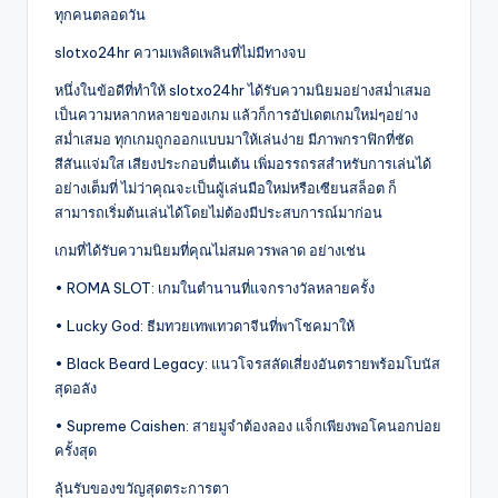
ทุกคนตลอดวัน
slotxo24hr ความเพลิดเพลินที่ไม่มีทางจบ
หนึ่งในข้อดีที่ทำให้ slotxo24hr ได้รับความนิยมอย่างสม่ำเสมอ
เป็นความหลากหลายของเกม แล้วก็การอัปเดตเกมใหม่ๆอย่าง
สม่ำเสมอ ทุกเกมถูกออกแบบมาให้เล่นง่าย มีภาพกราฟิกที่ชัด
สีสันแจ่มใส เสียงประกอบตื่นเต้น เพิ่มอรรถรสสำหรับการเล่นได้
อย่างเต็มที่ ไม่ว่าคุณจะเป็นผู้เล่นมือใหม่หรือเซียนสล็อต ก็
สามารถเริ่มต้นเล่นได้โดยไม่ต้องมีประสบการณ์มาก่อน
เกมที่ได้รับความนิยมที่คุณไม่สมควรพลาด อย่างเช่น
• ROMA SLOT: เกมในตำนานที่แจกรางวัลหลายครั้ง
• Lucky God: ธีมทวยเทพเทวดาจีนที่พาโชคมาให้
• Black Beard Legacy: แนวโจรสลัดเสี่ยงอันตรายพร้อมโบนัส
สุดอลัง
• Supreme Caishen: สายมูจำต้องลอง แจ็กเพียงพอโคนอกบ่อย
ครั้งสุด
ลุ้นรับของขวัญสุดตระการตา