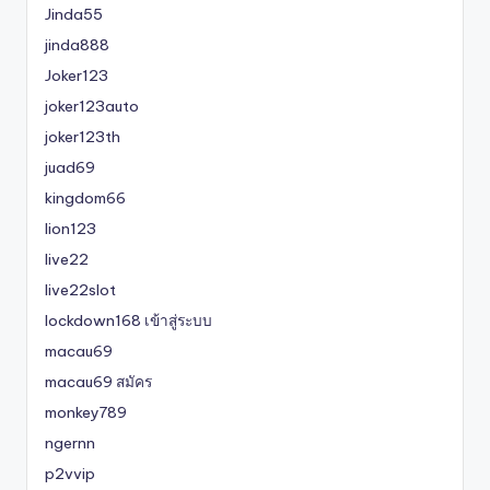
Jinda55
jinda888
Joker123
joker123auto
joker123th
juad69
kingdom66
lion123
live22
live22slot
lockdown168 เข้าสู่ระบบ
macau69
macau69 สมัคร
monkey789
ngernn
p2vvip