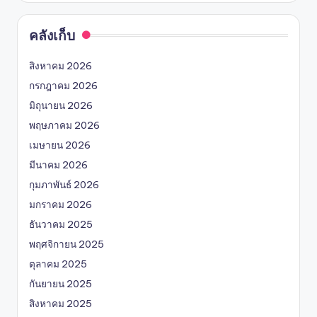
คลังเก็บ
สิงหาคม 2026
กรกฎาคม 2026
มิถุนายน 2026
พฤษภาคม 2026
เมษายน 2026
มีนาคม 2026
กุมภาพันธ์ 2026
มกราคม 2026
ธันวาคม 2025
พฤศจิกายน 2025
ตุลาคม 2025
กันยายน 2025
สิงหาคม 2025