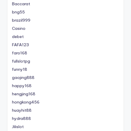
Baccarat
bng55
brazil999
Casino
debet
FAFA123
faro168
fullslotpg
funny18
gaojing888
happy168
hengjing168
hongkong456
huayhit88
hydra888
Jilislot