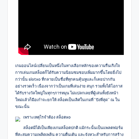
เกมออนไลน์เปลี่ยนเป็นหนึ่งในทางเลือกหลักของความรื่นเริงใจ
การเล่นเกมสล็อตก็ได้รับความนิยมชมชอบเพิ่มมากขึ้นโดยยิ่งไป
กว่านั้น slotxo ที่กลายเป็นชื่อที่ทุกคนคุ้นหูและก็เคยปากกัน
อย่างรวดเร็ว เนื่องจากว่าเป็นเกมที่เล่นง่าย สนุก รวมทั้งได้โอกาส
ได้รับรางวัลใหญ่ในทุกๆการหมุน ไม่แปลกเลยที่ผู้เล่นทั้งยังหน้า
ใหม่แล้วก็มือเก๋าจะยกให้ สล็อตเป็นเลิศในเกมที่ “ปังที่สุด” ณ ใน
ขณะนั้น
เพราะเหตุไรจำต้อง สล็อตxo
สล็อตมิได้เป็นเพียงเกมสล็อตปกติ แม้กระนั้นเป็นแพลตฟอร์ม
ที่สะสมความเพลิดเพลิน ความตื่นเต้น และจังหวะสำหรับการสร้าง