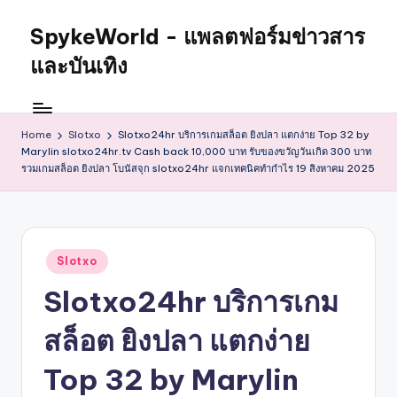
SpykeWorld - แพลตฟอร์มข่าวสาร
และบันเทิง
Home
Slotxo
Slotxo24hr บริการเกมสล็อต ยิงปลา แตกง่าย Top 32 by
Marylin slotxo24hr.tv Cash back 10,000 บาท รับของขวัญวันเกิด 300 บาท
รวมเกมสล็อต ยิงปลา โบนัสจุก slotxo24hr แจกเทคนิคทำกำไร 19 สิงหาคม 2025
Posted
Slotxo
in
Slotxo24hr บริการเกม
สล็อต ยิงปลา แตกง่าย
Top 32 by Marylin