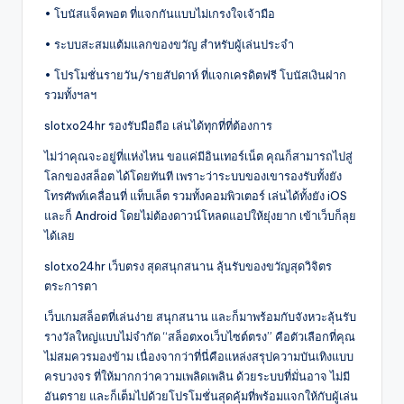
• โบนัสแจ็คพอต ที่แจกกันแบบไม่เกรงใจเจ้ามือ
• ระบบสะสมแต้มแลกของขวัญ สำหรับผู้เล่นประจำ
• โปรโมชั่นรายวัน/รายสัปดาห์ ที่แจกเครดิตฟรี โบนัสเงินฝาก
รวมทั้งฯลฯ
slotxo24hr รองรับมือถือ เล่นได้ทุกที่ที่ต้องการ
ไม่ว่าคุณจะอยู่ที่แห่งไหน ขอแค่มีอินเทอร์เน็ต คุณก็สามารถไปสู่
โลกของสล็อต ได้โดยทันที เพราะว่าระบบของเขารองรับทั้งยัง
โทรศัพท์เคลื่อนที่ แท็บเล็ต รวมทั้งคอมพิวเตอร์ เล่นได้ทั้งยัง iOS
และก็ Android โดยไม่ต้องดาวน์โหลดแอปให้ยุ่งยาก เข้าเว็บก็ลุย
ได้เลย
slotxo24hr เว็บตรง สุดสนุกสนาน ลุ้นรับของขวัญสุดวิจิตร
ตระการตา
เว็บเกมสล็อตที่เล่นง่าย สนุกสนาน และก็มาพร้อมกับจังหวะลุ้นรับ
รางวัลใหญ่แบบไม่จำกัด “สล็อตxoเว็บไซต์ตรง” คือตัวเลือกที่คุณ
ไม่สมควรมองข้าม เนื่องจากว่าที่นี่คือแหล่งสรุปความบันเทิงแบบ
ครบวงจร ที่ให้มากกว่าความเพลิดเพลิน ด้วยระบบที่มั่นอาจ ไม่มี
อันตราย และก็เต็มไปด้วยโปรโมชั่นสุดคุ้มที่พร้อมแจกให้กับผู้เล่น