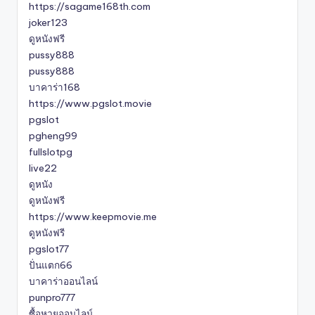
https://sagame168th.com
joker123
ดูหนังฟรี
pussy888
pussy888
บาคาร่า168
https://www.pgslot.movie
pgslot
pgheng99
fullslotpg
live22
ดูหนัง
ดูหนังฟรี
https://www.keepmovie.me
ดูหนังฟรี
pgslot77
ปั่นแตก66
บาคาร่าออนไลน์
punpro777
ซื้อหวยออนไลน์