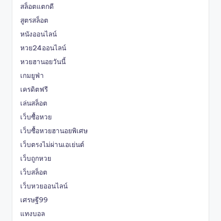
สล็อตแตกดี
สูตรสล็อต
หนังออนไลน์
หวย24ออนไลน์
หวยฮานอยวันนี้
เกมยูฟ่า
เครดิตฟรี
เล่นสล็อต
เว็บซื้อหวย
เว็บซื้อหวยฮานอยพิเศษ
เว็บตรงไม่ผ่านเอเย่นต์
เว็บถูกหวย
เว็บสล็อต
เว็บหวยออนไลน์
เศรษฐี99
แทงบอล