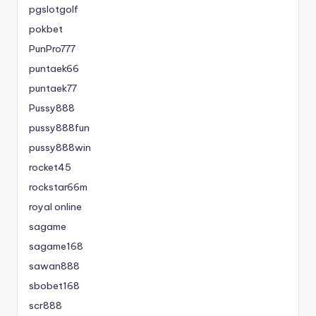
pgslotgolf
pokbet
PunPro777
puntaek66
puntaek77
Pussy888
pussy888fun
pussy888win
rocket45
rockstar66m
royal online
sagame
sagame168
sawan888
sbobet168
scr888