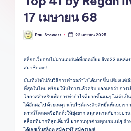
Top 41 by Regan li
17 เมษายน 68
Paul Stewart
22 เมษายน 2025
Posted
by
สล็อตเว็บตรงไม่ผ่านเอเย่นต์ที่ยอดเยี่ยม live22 แหล่งร
สมาชิกเลย!
บันเทิงใจไปกับวิธีการทำผลกำไรได้มากขึ้น เพียงแต่เลือ
ที่สุดในไทย พร้อมให้บริการแล้วครับ บอกเลยว่า การเล
โอกาสสำหรับเพื่อการทำกำไรที่มากขึ้นแน่ๆ ไม่จำเป็
ได้อีกต่อไป ด้วยเหตุว่าเว็บไซต์ตรงลิขสิทธิ์แท้แบบเรา 
ดาวน์โหลดหรือติดตั้งให้ยุ่งยาก สนุกสนานกับกระบวน
สล็อตที่มากที่สุดเดี๋ยวนี้ มาครบทุกค่ายทุกเกมแน่ๆ 
ได้เลยเว็บสล็อต สมัครฟรี สมัครเลย!