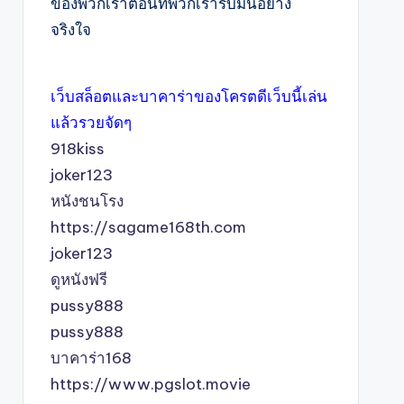
ของพวกเราตอนที่พวกเรารับมันอย่าง
จริงใจ
เว็บสล็อตและบาคาร่าของโครตดีเว็บนี้เล่น
แล้วรวยจัดๆ
918kiss
joker123
หนังชนโรง
https://sagame168th.com
joker123
ดูหนังฟรี
pussy888
pussy888
บาคาร่า168
https://www.pgslot.movie