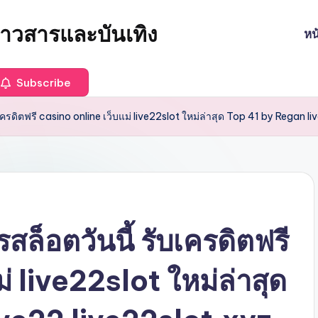
าวสารและบันเทิง
หน
Subscribe
บเครดิตฟรี casino online เว็บแม่ live22slot ใหม่ล่าสุด Top 41 by Regan 
สล็อตวันนี้ รับเครดิตฟรี
่ live22slot ใหม่ล่าสุด