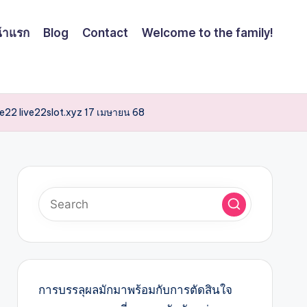
้าแรก
Blog
Contact
Welcome to the family!
live22 live22slot.xyz 17 เมษายน 68
การบรรลุผลมักมาพร้อมกับการตัดสินใจ