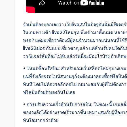
จำเป็นต้องบอกเลยว่า เว็บlive22ในปัจจุบันนั้นมีฟีเจอ
ในเกมทางเข้า live22ใหม่ๆท พึ่งเข้ามาทั้งหมด หลายๆ
หรอ? แต่ผมเชื่อว่าต้องมีผู้คนจำนวนมากแน่นอนที่ใช้ฟี
live22slot กันแบบเชี่ยวชาญแล้ว แต่สำหรับคนใดกันท
ว่า ฟีเจอร์ลับที่จะไม่ลับแล้ววันนี้จะมีอะไรบ้าง ถ้าเก
• โหมดซื้อฟรีสปิน: สำหรับเกมเว็บสล็อตใหม่ๆบางเกมนั้
แน่ที่รังเกียจรอโบนัสนานๆก็จะต้องมาลองซื้อฟรีสปิน
ทันที โดยไม่ต้องรออีกต่อไป เหมาะสมกับผู้ที่ไม่ต้อง
ฟรีสปินด้วยตัวเองกันไปเลย
• การปรับความเร็วสำหรับการสปิน: ในขณะนี้ เกมสล็อ
ของวงล้อได้อย่างรวดเร็วมากขึ้น เหมาะสมกับผู้ที่อยา
ทันใจมากกว่าด้วย