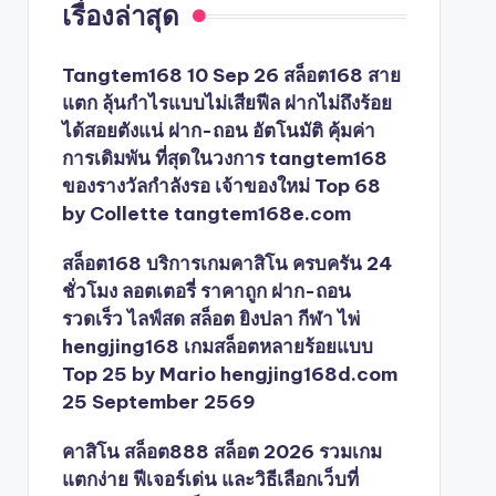
เรื่องล่าสุด
Tangtem168 10 Sep 26 สล็อต168 สาย
แตก ลุ้นกำไรแบบไม่เสียฟีล ฝากไม่ถึงร้อย
ได้สอยตังแน่ ฝาก-ถอน อัตโนมัติ คุ้มค่า
การเดิมพัน ที่สุดในวงการ tangtem168
ของรางวัลกำลังรอ เจ้าของใหม่ Top 68
by Collette tangtem168e.com
สล็อต168 บริการเกมคาสิโน ครบครัน 24
ชั่วโมง ลอตเตอรี่ ราคาถูก ฝาก-ถอน
รวดเร็ว ไลฟ์สด สล็อต ยิงปลา กีฬา ไพ่
hengjing168 เกมสล็อตหลายร้อยแบบ
Top 25 by Mario hengjing168d.com
25 September 2569
คาสิโน สล็อต888 สล็อต 2026 รวมเกม
แตกง่าย ฟีเจอร์เด่น และวิธีเลือกเว็บที่