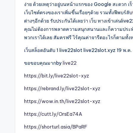
ง่าย ด้วยเหตุว่าอยู่บนหน้าแรกของ Google สะดวก เร็
เว็บไซต์ตรงของเราเพิ่มขึ้นเรื่อยๆด้วย รวมทั้งฟีพบร์ลับท
ต่างๆอีกด้วย รับประกันได้เลยว่า เว็บ ทางเข้าเล่นl
คุณไม่ต้องการพลาดความสนุกสนานและก็ความประทับใจ
พวกเราได้เลย สัมครฟรี ไร้คุณค่าจารีตอะไรก็ตามทั้ง
เว็บสล็อตอันดับ 1 live22slot live22slot.xyz 19 พ
ขอขอบคุณมากby
live22
https://bit.ly/live22slot-xyz
https://rebrand.ly/live22slot-xyz
https://wow.in.th/live22slot-xyz
https://cutt.ly/OrsEa74A
https://shorturl.asia/BPaRF