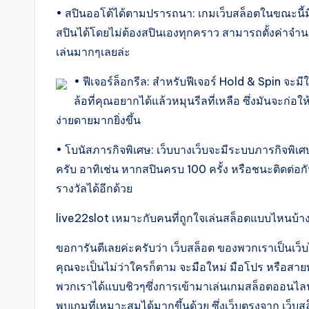
• สปินออโต้ได้ตามปรารถนา: เกมเว็บสล็อตในขณะนี้ม
สปินได้โดยไม่ต้องสปินเองทุกคราว สามารถตั้งค่าจ
เล่นมากๆเลยล่ะ
• ฟีเจอร์ล็อกรีล: สำหรับฟีเจอร์ Hold & Spin จะ
ล้อที่คุณอยากได้แล้วหมุนรีลที่เหลือ ซึ่งมันจะก่อใ
ง่ายดายมากยิ่งขึ้น
• โบนัสภารกิจพิเศษ: เว็บบางเว็บจะมีระบบภารกิจพิเ
ครับ อาทิเช่น หากสปินครบ 100 ครั้ง หรือชนะติดต่
รางวัลได้อีกด้วย
live22slot เหมาะกับคนที่ถูกใจเล่นสล็อตแบบไหนบ้า
ขอการันตีเลยค่ะครับว่า เว็บสล็อต ของพวกเราเป็นเว็บไ
คุณจะเป็นไม่ว่าใครก็ตาม จะมือใหม่ มือโปร หรือสา
พวกเราได้แบบชิวๆซึ่งการเข้ามาเล่นเกมสล็อตออนไลน์
พบเกมที่เหมาะสมได้มากขึ้นด้วย ซึ่งเว็บตรงจาก เว็บส