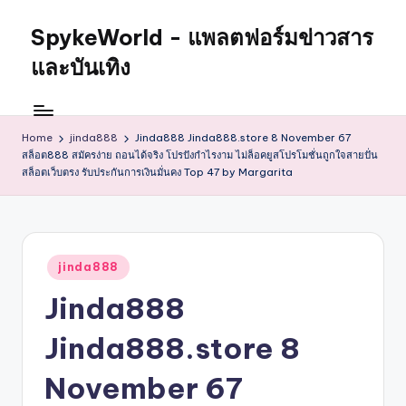
SpykeWorld - แพลตฟอร์มข่าวสาร
และบันเทิง
Home
jinda888
Jinda888 Jinda888.store 8 November 67
สล็อต888 สมัครง่าย ถอนได้จริง โปรปังกำไรงาม ไม่ล็อคยูสโปรโมชั่นถูกใจสายปั่น
สล็อตเว็บตรง รับประกันการเงินมั่นคง Top 47 by Margarita
Posted
jinda888
in
Jinda888
Jinda888.store 8
November 67