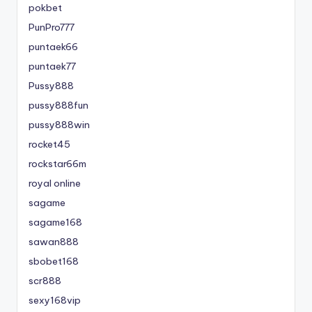
pokbet
PunPro777
puntaek66
puntaek77
Pussy888
pussy888fun
pussy888win
rocket45
rockstar66m
royal online
sagame
sagame168
sawan888
sbobet168
scr888
sexy168vip