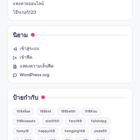
แทงหวยออนไลน์
โจ๊กเกอร์123
นิยาม
เข้าสู่ระบบ
เข้าฟีด
แสดงความเห็นฟีด
WordPress.org
ป้ายกำกับ
168สล็อต
188bet
188betth
918Kiss
918kissauto
alot666
faro168
fullslotpg
funny18
happy168
hengjing168
jinda55