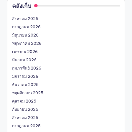
คลังเก็บ
สิงหาคม 2026
กรกฎาคม 2026
มิถุนายน 2026
พฤษภาคม 2026
เมษายน 2026
มีนาคม 2026
กุมภาพันธ์ 2026
มกราคม 2026
ธันวาคม 2025
พฤศจิกายน 2025
ตุลาคม 2025
กันยายน 2025
สิงหาคม 2025
กรกฎาคม 2025