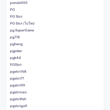
panda555
PG
PG Slot
PG Slot เว็บใหม่
pg SuperGame
pg718
pgheng
pgjoker
pgk44
PGSlot
pgslot168
pgslot77
pgslot99
pgslotceo
pgslotfish
pgslotgolf