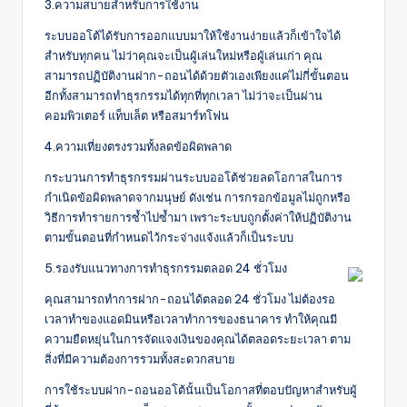
3.ความสบายสำหรับการใช้งาน
ระบบออโต้ได้รับการออกแบบมาให้ใช้งานง่ายแล้วก็เข้าใจได้
สำหรับทุกคน ไม่ว่าคุณจะเป็นผู้เล่นใหม่หรือผู้เล่นเก่า คุณ
สามารถปฏิบัติงานฝาก-ถอนได้ด้วยตัวเองเพียงแค่ไม่กี่ขั้นตอน
อีกทั้งสามารถทำธุรกรรมได้ทุกที่ทุกเวลา ไม่ว่าจะเป็นผ่าน
คอมพิวเตอร์ แท็บเล็ต หรือสมาร์ทโฟน
4.ความเที่ยงตรงรวมทั้งลดข้อผิดพลาด
กระบวนการทำธุรกรรมผ่านระบบออโต้ช่วยลดโอกาสในการ
กำเนิดข้อผิดพลาดจากมนุษย์ ดังเช่น การกรอกข้อมูลไม่ถูกหรือ
วิธีการทำรายการซ้ำไปซ้ำมา เพราะระบบถูกตั้งค่าให้ปฏิบัติงาน
ตามขั้นตอนที่กำหนดไว้กระจ่างแจ้งแล้วก็เป็นระบบ
5.รองรับแนวทางการทำธุรกรรมตลอด 24 ชั่วโมง
คุณสามารถทำการฝาก-ถอนได้ตลอด 24 ชั่วโมง ไม่ต้องรอ
เวลาทำของแอดมินหรือเวลาทำการของธนาคาร ทำให้คุณมี
ความยืดหยุ่นในการจัดแจงเงินของคุณได้ตลอดระยะเวลา ตาม
สิ่งที่มีความต้องการรวมทั้งสะดวกสบาย
การใช้ระบบฝาก-ถอนออโต้นั้นเป็นโอกาสที่ตอบปัญหาสำหรับผู้