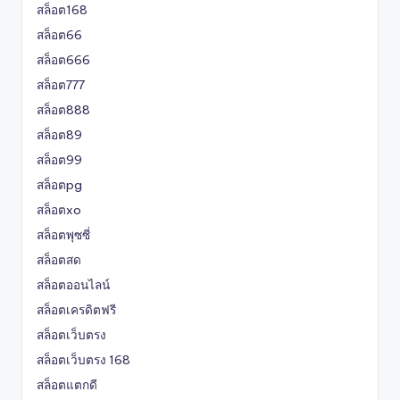
สล็อต168
สล็อต66
สล็อต666
สล็อต777
สล็อต888
สล็อต89
สล็อต99
สล็อตpg
สล็อตxo
สล็อตพุซซี่
สล็อตสด
สล็อตออนไลน์
สล็อตเครดิตฟรี
สล็อตเว็บตรง
สล็อตเว็บตรง 168
สล็อตแตกดี