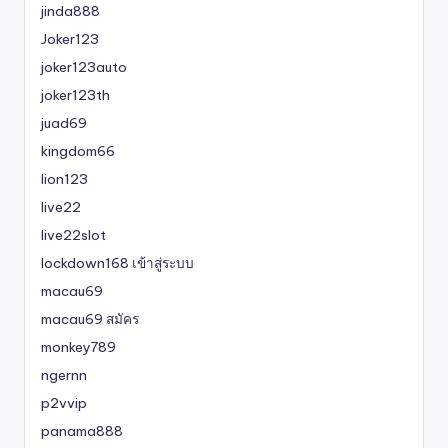
jinda888
Joker123
joker123auto
joker123th
juad69
kingdom66
lion123
live22
live22slot
lockdown168 เข้าสู่ระบบ
macau69
macau69 สมัคร
monkey789
ngernn
p2vvip
panama888