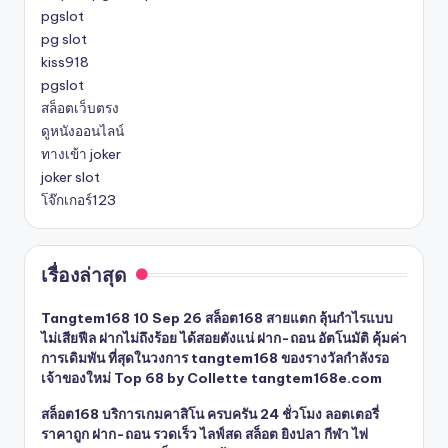
pgslot
pg slot
kiss918
pgslot
สล็อตเว็บตรง
ดูหนังออนไลน์
ทางเข้า joker
joker slot
โจ๊กเกอร์123
เรื่องล่าสุด
Tangtem168 10 Sep 26 สล็อต168 สายแตก ลุ้นกำไรแบบ
ไม่เสียฟีล ฝากไม่ถึงร้อย ได้สอยตังแน่ ฝาก-ถอน อัตโนมัติ คุ้มค่า
การเดิมพัน ที่สุดในวงการ tangtem168 ของรางวัลกำลังรอ
เจ้าของใหม่ Top 68 by Collette tangtem168e.com
สล็อต168 บริการเกมคาสิโน ครบครัน 24 ชั่วโมง ลอตเตอรี่
ราคาถูก ฝาก-ถอน รวดเร็ว ไลฟ์สด สล็อต ยิงปลา กีฬา ไพ่