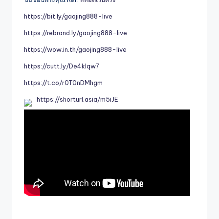
https://bit.ly/gaojing888-live
https://rebrand.ly/gaojing888-live
https://wow.in.th/gaojing888-live
https://cutt.ly/De4kIqw7
https://t.co/r0T0nDMhgm
https://shorturl.asia/m5iJE