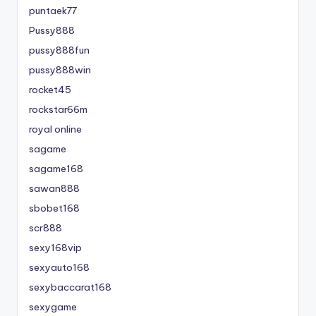
puntaek77
Pussy888
pussy888fun
pussy888win
rocket45
rockstar66m
royal online
sagame
sagame168
sawan888
sbobet168
scr888
sexy168vip
sexyauto168
sexybaccarat168
sexygame