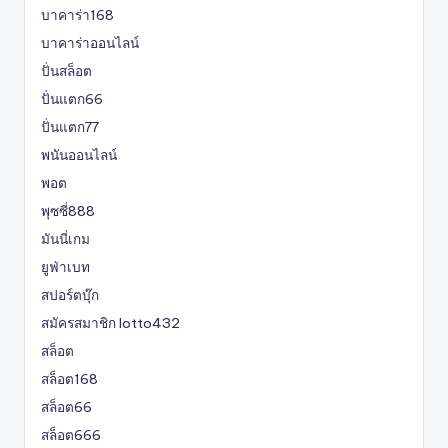
บาคาร่า168
บาคาร่าออนไลน์
ปั่นสล็อต
ปั่นแตก66
ปั่นแตก77
พนันออนไลน์
พอต
พุซซี่888
มันนี่เกม
ยูฟ่าเบท
สปอร์ตบุ๊ก
สมัครสมาชิก lotto432
สล็อต
สล็อต168
สล็อต66
สล็อต666