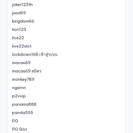
joker123th
juad69
kingdom66
lion123
live22
live22slot
lockdown168 เข้าสู่ระบบ
macau69
macau69 สมัคร
monkey789
ngernn
p2vvip
panama888
panda555
PG
PG Slot