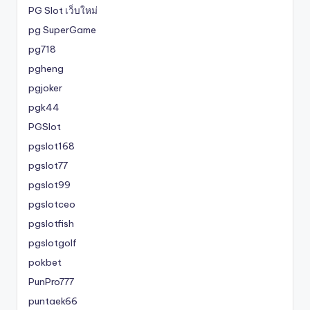
PG Slot เว็บใหม่
pg SuperGame
pg718
pgheng
pgjoker
pgk44
PGSlot
pgslot168
pgslot77
pgslot99
pgslotceo
pgslotfish
pgslotgolf
pokbet
PunPro777
puntaek66