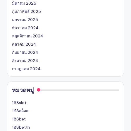
มีนาคม 2025
กุมภาพันธ์ 2025
มกราคม 2025
ธันวาคม 2024
พฤศจิกายน 2024
ตุลาคม 2024
กันยายน 2024
สิงหาคม 2024
กรกฎาคม 2024
หมวดหมู่
168slot
168สล็อต
188bet
188betth