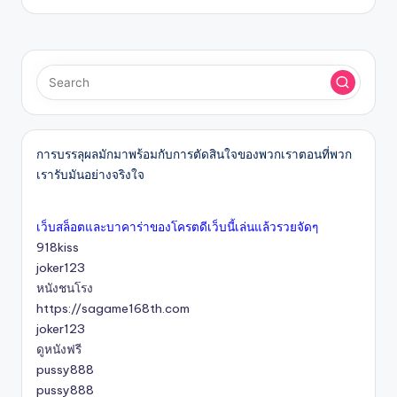
การบรรลุผลมักมาพร้อมกับการตัดสินใจของพวกเราตอนที่พวก
เรารับมันอย่างจริงใจ
เว็บสล็อตและบาคาร่าของโครตดีเว็บนี้เล่นแล้วรวยจัดๆ
918kiss
joker123
หนังชนโรง
https://sagame168th.com
joker123
ดูหนังฟรี
pussy888
pussy888