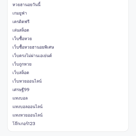
หวยฮานอยวันนี้
เกมยูฟ่า
เครดิตฟรี
เล่นสล็อต
เว็บซื้อหวย
เว็บซื้อหวยฮานอยพิเศษ
เว็บตรงไม่ผ่านเอเย่นต์
เว็บถูกหวย
เว็บสล็อต
เว็บหวยออนไลน์
เศรษฐี99
แทงบอล
แทงบอลออนไลน์
แทงหวยออนไลน์
โจ๊กเกอร์123