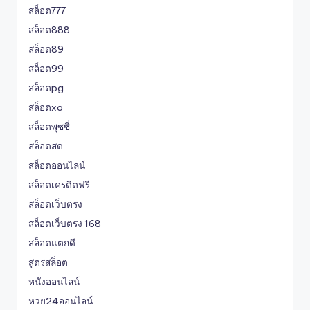
สล็อต777
สล็อต888
สล็อต89
สล็อต99
สล็อตpg
สล็อตxo
สล็อตพุซซี่
สล็อตสด
สล็อตออนไลน์
สล็อตเครดิตฟรี
สล็อตเว็บตรง
สล็อตเว็บตรง 168
สล็อตแตกดี
สูตรสล็อต
หนังออนไลน์
หวย24ออนไลน์