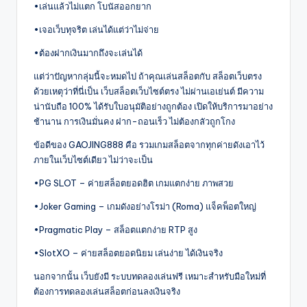
•เล่นแล้วไม่แตก โบนัสออกยาก
•เจอเว็บทุจริต เล่นได้แต่ว่าไม่จ่าย
•ต้องฝากเงินมากถึงจะเล่นได้
แต่ว่าปัญหากลุ่มนี้จะหมดไป ถ้าคุณเล่นสล็อตกับ สล็อตเว็บตรง
ด้วยเหตุว่าที่นี่เป็น เว็บสล็อตเว็บไซต์ตรง ไม่ผ่านเอเย่นต์ มีความ
น่านับถือ 100% ได้รับใบอนุมัติอย่างถูกต้อง เปิดให้บริการมาอย่าง
ช้านาน การเงินมั่นคง ฝาก-ถอนเร็ว ไม่ต้องกลัวถูกโกง
ข้อดีของ GAOJING888 คือ รวมเกมสล็อตจากทุกค่ายดังเอาไว้
ภายในเว็บไซต์เดียว ไม่ว่าจะเป็น
•PG SLOT – ค่ายสล็อตยอดฮิต เกมแตกง่าย ภาพสวย
•Joker Gaming – เกมดังอย่างโรม่า (Roma) แจ็คพ็อตใหญ่
•Pragmatic Play – สล็อตแตกง่าย RTP สูง
•SlotXO – ค่ายสล็อตยอดนิยม เล่นง่าย ได้เงินจริง
นอกจากนั้น เว็บยังมี ระบบทดลองเล่นฟรี เหมาะสำหรับมือใหม่ที่
ต้องการทดลองเล่นสล็อตก่อนลงเงินจริง