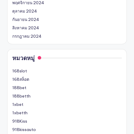
พฤศจิกายน 2024
ตุลาคม 2024
กันยายน 2024
สิงหาคม 2024
กรกฎาคม 2024
หมวดหมู่
168slot
168สล็อต
188bet
188betth
1xbet
1xbetth
918Kiss
918kissauto