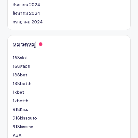
กันยายน 2024
สิงหาคม 2024
กรกฎาคม 2024
หมวดหมู่
168slot
168สล็อต
188bet
188betth
1xbet
1xbetth
918Kiss
918kissauto
918kissme
ABA