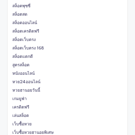
สล็อตพุซซี่
สล็อตสด
สล็อตออนไลน์
สล็อตเครดิตฟรี
สล็อตเว็บตรง
สล็อตเว็บตรง 168
สล็อตแตกดี
สูตรสล็อต
หนังออนไลน์
หวย24ออนไลน์
หวยฮานอยวันนี้
เกมยูฟ่า
เครดิตฟรี
เล่นสล็อต
เว็บซื้อหวย
เว็บซื้อหวยฮานอยพิเศษ