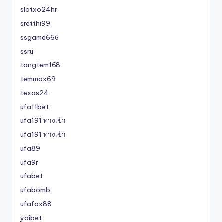
slotxo24hr
sretthi99
ssgame666
ssru
tangtem168
temmax69
texas24
ufa11bet
ufa191 ทางเข้า
ufa191 ทางเข้า
ufa89
ufa9r
ufabet
ufabomb
ufafox88
yaibet