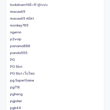
lockdown168 เข้าสู่ระบบ
macau69
macau69 สมัคร
monkey789
ngernn
p2vvip
panama888
panda555
PG
PG Slot
PG Slot เว็บใหม่
pg SuperGame
pg718
pgheng
pgjoker
pgk44