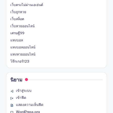
เว็บตรงไม่ผ่านเอเย่นต์
เว็บถูกหวย
เว็บสล็อต
เว็บหวยออนไลน์
เศรษฐี99
แทงบอล
แทงบอลออนไลน์
แทงหวยออนไลน์
โจ๊กเกอร์123
นิยาม
เข้าสู่ระบบ
เข้าฟีด
แสดงความเห็นฟีด
WordPress.org