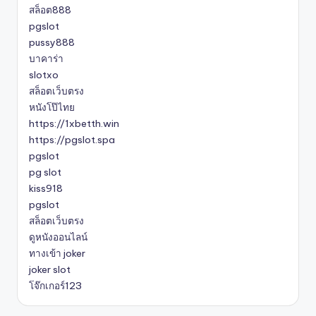
สล็อต888
pgslot
pussy888
บาคาร่า
slotxo
สล็อตเว็บตรง
หนังโป๊ไทย
https://1xbetth.win
https://pgslot.spa
pgslot
pg slot
kiss918
pgslot
สล็อตเว็บตรง
ดูหนังออนไลน์
ทางเข้า joker
joker slot
โจ๊กเกอร์123