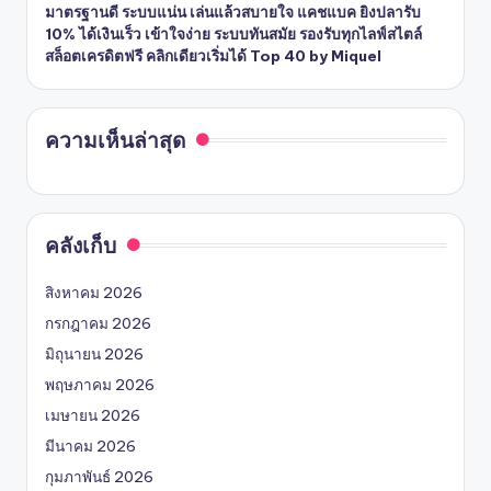
มาตรฐานดี ระบบแน่น เล่นแล้วสบายใจ แคชแบค ยิงปลารับ
10% ได้เงินเร็ว เข้าใจง่าย ระบบทันสมัย รองรับทุกไลฟ์สไตล์
สล็อตเครดิตฟรี คลิกเดียวเริ่มได้ Top 40 by Miquel
ความเห็นล่าสุด
คลังเก็บ
สิงหาคม 2026
กรกฎาคม 2026
มิถุนายน 2026
พฤษภาคม 2026
เมษายน 2026
มีนาคม 2026
กุมภาพันธ์ 2026