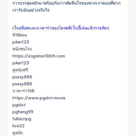
การบรรลุผลมักมาพร้อมกับการตัดสินใจของพวกเราตอนที่พวก
เรารับมันอย่างจริงใจ
เว็บสล็อตและบาคาร่าของโครตดีเว็บนี้เล่นแล้วรวยจัดๆ
918kiss
joker123
หนังชนโรง
https://sagame168th.com
joker123
ดูหนังฟรี
pussy888
pussy888
บาคาร่า168
https://www.pgslot.movie
pgslot
pgheng99
fullslotpg
live22
ดูหนัง