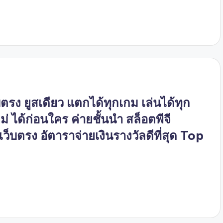
รง ยูสเดียว แตกได้ทุกเกม เล่นได้ทุก
 ได้ก่อนใคร ค่ายชั้นนำ สล็อตพีจี
็บตรง อัตาราจ่ายเงินรางวัลดีที่สุด Top