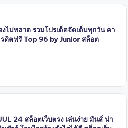
ต้องไม่พลาด รวมโปรเด็ดจัดเต็มทุกวัน คา
รดิตฟรี Top 96 by Junior สล็อต
 24 สล็อตเว็บตรง เล่นง่าย มันส์ น่า