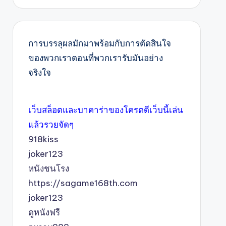
การบรรลุผลมักมาพร้อมกับการตัดสินใจ
ของพวกเราตอนที่พวกเรารับมันอย่าง
จริงใจ
เว็บสล็อตและบาคาร่าของโครตดีเว็บนี้เล่น
แล้วรวยจัดๆ
918kiss
joker123
หนังชนโรง
https://sagame168th.com
joker123
ดูหนังฟรี