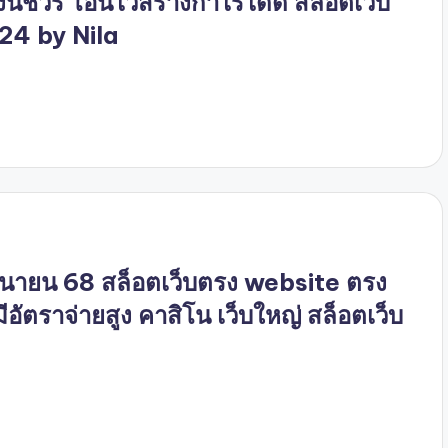
งินชัวร์ โอนไวสร้างกำไรได้ดี สล็อตเว็บ
 24 by Nila
ุนายน 68 สล็อตเว็บตรง website ตรง
ีอัตราจ่ายสูง คาสิโน เว็บใหญ่ สล็อตเว็บ