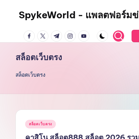
SpykeWorld - แพลตฟอร์มข่
facebook.com
twitter.com
t.me
instagram.com
youtube.com
สล็อตเว็บตรง
สล็อตเว็บตรง
Posted
สล็อตเว็บตรง
in
คาสิโน สล็อต888 สล็อต 2026 รวมเก