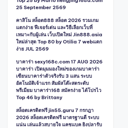
Top 25 by Mario hengjing168d.com
25 September 2569
คาสิโน สล็อต888 สล็อต 2026 รวมเกม
แตกง่าย ฟีเจอร์เด่น และวิธีเลือกเว็บที่
เหมาะกับผู้เล่น เว็บเปิดใหม่ Jin888.asia
ใหม่ล่าสุด Top 80 by Otilia 7 webแตก
ง่าย JUL 2569
บาคาร่า sexy168c.com 17 AUG 2026
บาคาร่า เปิดมุมมองใหม่ของเกมบาคาร่า
เซียนบาคาร่าตัวจริงรับ 3 แสน ระบบ
อัตโนมัติเจ้าแรก สัมผัสโต๊ะสดระดับ
พรีเมียม บาคาร่า168 สมัครง่าย ได้โปรไว
Top 46 by Brittany
สล็อตเครดิตฟรี jin55.guru 7 กรกฎา
2026 สล็อตเครดิตฟรี มาตรฐานดี ระบบ
แน่น เล่นแล้วสบายใจ แคชแบค ยิงปลารับ