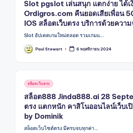
Slot pgslot เล่นสนุก แตกง่าย ได้เ
Ordigros.com คืนยอดเสียเพื่อน 50
IOS สล็อตเว็บตรง บริการด้วยควา
Slot อัปเดตเกมใหม่ตลอด รวมเกมแ…
Paul Stewart
6 พฤศจิกายน 2024
Posted
by
Posted
สล็อตเว็บตรง
in
สล็อต888 Jinda888.ai 28 Septem
ตรง แตกหนัก คาสิโนออนไลน์เว็บเ
by Dominik
สล็อตเว็บไซต์ตรง มีครบจบทุกค่า…