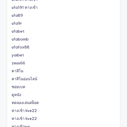
ufa191 ทางเข้า
ufa89
ufa9r
ufabet
ufabomb
ufafox88
yaibet
zeus66
คาสิโน
คาสิโนออนไลน์
ซอยเบท
ดูหนัง
ทดลองเล่นสล็อต
ทางเข้า live22
ทางเข้า live22
ทางเข้าpg