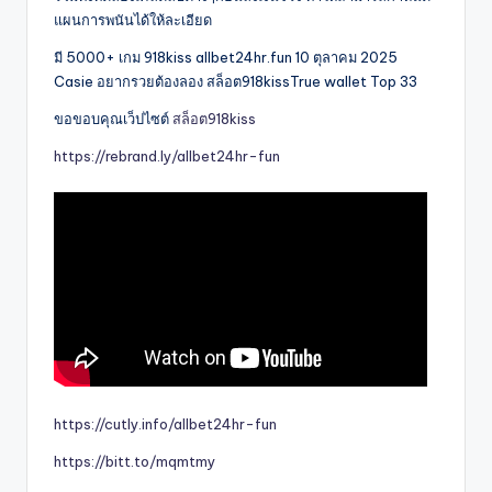
แผนการพนันได้ให้ละเอียด
มี 5000+ เกม 918kiss allbet24hr.fun 10 ตุลาคม 2025
Casie อยากรวยต้องลอง สล็อต918kissTrue wallet Top 33
ขอขอบคุณเว็ปไซต์
สล็อต918kiss
https://rebrand.ly/allbet24hr-fun
https://cutly.info/allbet24hr-fun
https://bitt.to/mqmtmy