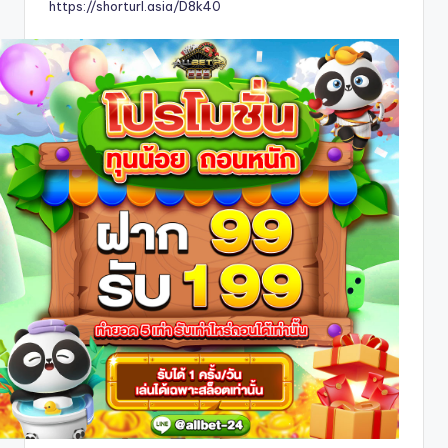
https://shorturl.asia/D8k40