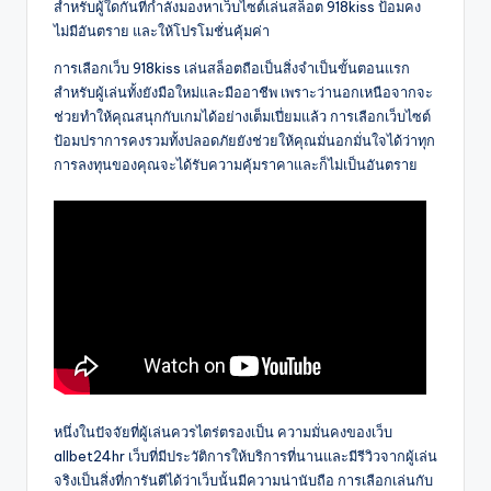
สำหรับผู้ใดกันที่กำลังมองหาเว็บไซต์เล่นสล็อต 918kiss ป้อมคง
ไม่มีอันตราย และให้โปรโมชั่นคุ้มค่า
การเลือกเว็บ 918kiss เล่นสล็อตถือเป็นสิ่งจำเป็นขั้นตอนแรก
สำหรับผู้เล่นทั้งยังมือใหม่และมืออาชีพ เพราะว่านอกเหนือจากจะ
ช่วยทำให้คุณสนุกกับเกมได้อย่างเต็มเปี่ยมแล้ว การเลือกเว็บไซต์
ป้อมปราการคงรวมทั้งปลอดภัยยังช่วยให้คุณมั่นอกมั่นใจได้ว่าทุก
การลงทุนของคุณจะได้รับความคุ้มราคาและก็ไม่เป็นอันตราย
หนึ่งในปัจจัยที่ผู้เล่นควรไตร่ตรองเป็น ความมั่นคงของเว็บ
allbet24hr เว็บที่มีประวัติการให้บริการที่นานและมีรีวิวจากผู้เล่น
จริงเป็นสิ่งที่การันตีได้ว่าเว็บนั้นมีความน่านับถือ การเลือกเล่นกับ