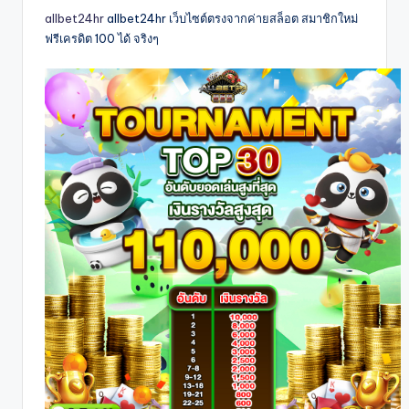
allbet24hr
allbet24hr เว็บไซต์ตรงจากค่ายสล็อต สมาชิกใหม่
ฟรีเครดิต 100 ได้ จริงๆ