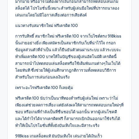
มากมาย หรืออาจไม่ต้องฝากเงินก่อนก็สามารถทดสอบเล่นเกม
สล็อตได้ โปรโมชั่นนี้เหมาะสำหรับผู้เล่นมือใหม่ที่ปรารถนาลอง
เล่นเกมโดยไม่มีโอกาสเสี่ยงต่อการเสียตังค์
แนวทางรับสมาชิกใหม่ ฟรีเครดิต 100
การรับสิทธิ์ สมาชิกใหม่ ฟรีเครดิต 100 จากเว็บไซต์ตรง 918kiss
นั้นง่ายอย่างยิ่ง เพียงสมัครเป็นสมาชิกกับเว็บที่น่าไว้ใจ กรอก
ข้อมูลส่วนตัวที่จำเป็น แล้วก็ยืนยันตัวตนผ่านระบบ แล้วระบบจะ
ทำเพิ่มเครดิต 100 บาทให้ในบัญชีของผู้เล่นอัตโนมัติ เครดิตนี้
สามารถนำไปทดสอบเล่นสล็อตหรือใช้เดิมพันเกมต่างๆในเว็บได้
โดยทันที ซึ่งช่วยให้ผู้เล่นศึกษากฎกติการวมทั้งทดสอบวิธีการ
สำหรับในการเล่นก่อนลงเงินจริง
เพราะอะไรฟรีเครดิต 100 ก็เลยคุ้ม
ฟรีเครดิต 100 นับว่าเป็นนาทีทองสำหรับผู้เล่นใหม่ เพราะว่าไม่
เพียงแต่ช่วยลดการเสี่ยง แต่ยังส่งผลให้สามารถทดสอบเกมใหม่ๆที่
ชอบ หรือเกมที่กำลังเป็นที่ชื่นชอบได้ นอกนั้น หากผู้เล่นโชคดี
และได้กำไรได้จากเครดิตฟรี ก็สามารถเบิกเงินออกมาใช้จริงได้
ทำให้เป็นโปรโมชั่นที่ทั้งยังบันเทิงใจและมีสาระจริง
918kiss เกมสล็อตแท้ มันบันเทิงใจ เล่นง่ายได้เงินเร็ว