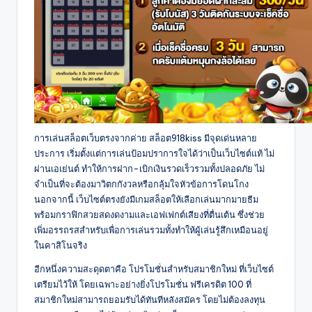
การเล่นสล็อตเว็บตรงจากค่าย สล็อต918kiss มีจุดเด่นหลาย
ประการ เริ่มตั้งแต่การเล่นป้อมปราการใจได้ว่าเป็นเว็บไซต์แท้ ไม่
ผ่านเอเย่นต์ ทำให้การฝาก-เบิกเงินรวดเร็วรวมทั้งปลอดภัย ไม่
จำเป็นที่จะต้องมาวิตกกังวลหรือกลุ้มใจหัวข้อการโดนโกง
นอกจากนี้ เว็บไซต์ตรงยังมีเกมสล็อตให้เลือกเล่นมากมายธีม
พร้อมกราฟิกสวยสดงดงามและเอฟเฟกต์เสียงที่ตื่นเต้น ซึ่งช่วย
เพิ่มอรรถรสสำหรับเพื่อการเล่นรวมทั้งทำให้ผู้เล่นรู้สึกเหมือนอยู่
ในคาสิโนจริง
อีกหนึ่งความสะดุดตาคือ โปรโมชั่นสำหรับสมาชิกใหม่ ที่เว็บไซต์
เตรียมไว้ให้ โดยเฉพาะอย่างยิ่งโปรโมชั่น ฟรีเครดิต 100 ที่
สมาชิกใหม่สามารถยอมรับได้ทันทีหลังสมัคร โดยไม่ต้องลงทุน