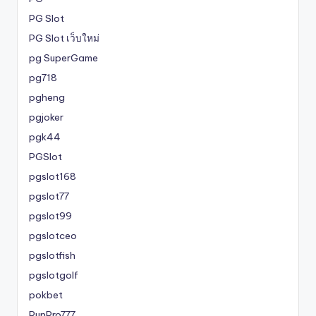
PG Slot
PG Slot เว็บใหม่
pg SuperGame
pg718
pgheng
pgjoker
pgk44
PGSlot
pgslot168
pgslot77
pgslot99
pgslotceo
pgslotfish
pgslotgolf
pokbet
PunPro777