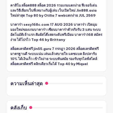
คาสิโน สล็อต888 สล็อต 2026 รวมเกมแตกง่าย ฟีเจอร์เด่น
และวิธีเลือกเว็บที่เหมาะกับผู้เล่น เว็บเปิดใหม่ Jin888.asia
ใหม่ล่าสุด Top 80 by Otilia 7 webแตกง่าย JUL 2569
บาคาร่า sexy168c.com 17 AUG 2026 บาคาร่า เปิดมุม
มองใหม่ของเกมบาคาร่า เซียนบาคาร่าตัวจริงรับ 3 แสน ระบบ
อัตโนมัติเจ้าแรก สัมผัสโต๊ะสดระดับพรีเมียม บาคาร่า168 สมัคร
ง่าย ได้โปรไว Top 46 by Brittany
สล็อตเครดิตฟรี jin55.guru 7 กรกฎา 2026 สล็อตเครดิตฟรี
มาตรฐานดี ระบบแน่น เล่นแล้วสบายใจ แคชแบค ยิงปลารับ
10% ได้เงินเร็ว เข้าใจง่าย ระบบทันสมัย รองรับทุกไลฟ์สไตล์
สล็อตเครดิตฟรี คลิกเดียวเริ่มได้ Top 40 by Miquel
ความเห็นล่าสุด
คลังเก็บ