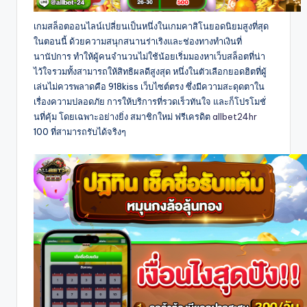
เกมสล็อตออนไลน์เปลี่ยนเป็นหนึ่งในเกมคาสิโนยอดนิยมสูงที่สุด
ในตอนนี้ ด้วยความสนุกสนานร่าเริงและช่องทางทำเงินที่
นานัปการ ทำให้ผู้คนจำนวนไม่ใช้น้อยเริ่มมองหาเว็บสล็อตที่น่า
ไว้ใจรวมทั้งสามารถให้สิทธิผลดีสูงสุด หนึ่งในตัวเลือกยอดฮิตที่ผู้
เล่นไม่ควรพลาดคือ 918kiss เว็บไซต์ตรง ซึ่งมีความสะดุดตาใน
เรื่องความปลอดภัย การให้บริการที่รวดเร็วทันใจ และก็โปรโมชั่
นที่คุ้ม โดยเฉพาะอย่างยิ่ง สมาชิกใหม่ ฟรีเครดิต
allbet24hr
100 ที่สามารถรับได้จริงๆ