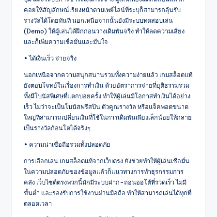
คอยให้สัญลักษณ์เรียงหน้าตามเพย์ไลน์ที่ระบุก็สามารถลุ้นรับ
รางวัลได้โดยทันที นอกเหนือจากนั้นยังมีระบบทดสอบเล่น
(Demo) ให้ผู้เล่นได้ฝึกก่อนวางเดิมพันจริง ทำให้ลดความเสี่ยง
และก็เพิ่มความเชื่อมั่นและมั่นใจ
• ได้เงินเร็ว จ่ายจริง
นอกเหนือจากความสนุกสนานรวมทั้งความง่ายแล้ว เกมสล็อตแท้
ยังตอบโจทย์ในเรื่องการทำเงิน ด้วยอัตราการจ่ายที่ยุติธรรมรวม
ทั้งมีโบนัสพิเศษที่แตกบ่อยครั้ง ทำให้ผู้เล่นมีโอกาสทำเงินได้อย่าง
เร็ว ไม่ว่าจะเป็นโบนัสฟรีสปิน ตัวคูณรางวัล หรือแจ็คพอตขนาด
ใหญ่ที่สามารถเปลี่ยนเงินที่ใช้ในการเดิมพันเพียงเล็กน้อยให้กลาย
เป็นรางวัลก้อนโตได้จริงๆ
• ความน่าเชื่อถือรวมทั้งปลอดภัย
การเลือกเล่น เกมสล็อตแท้จากเว็บตรง ยังช่วยทำให้ผู้เล่นเชื่อมั่น
ในความปลอดภัยของข้อมูลแล้วก็แนวทางการทำธุรกรรมการ
คลัง เว็บไซต์ตรงพวกนี้มักมีระบบฝาก-ถอนออโต้ที่รวดเร็ว ไม่มี
ขั้นต่ำ และรองรับการใช้งานผ่านมือถือ ทำให้สามารถเล่นได้ทุกที่
ตลอดเวลา