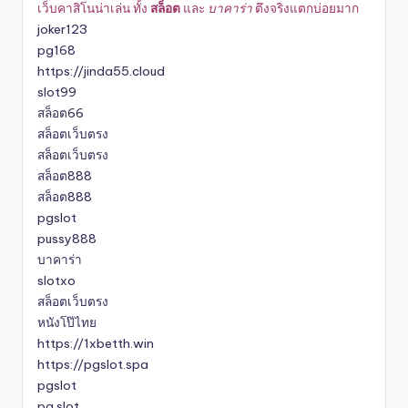
เว็บคาสิโนน่าเล่น ทั้ง
สล็อต
และ
บาคาร่า
ตึงจริงแตกบ่อยมาก
joker123
pg168
https://jinda55.cloud
slot99
สล็อต66
สล็อตเว็บตรง
สล็อตเว็บตรง
สล็อต888
สล็อต888
pgslot
pussy888
บาคาร่า
slotxo
สล็อตเว็บตรง
หนังโป๊ไทย
https://1xbetth.win
https://pgslot.spa
pgslot
pg slot